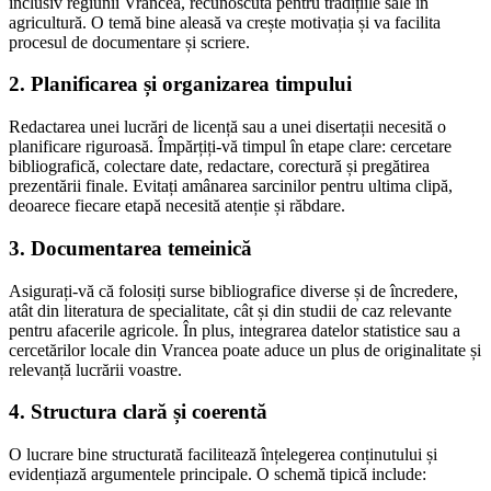
inclusiv regiunii Vrancea, recunoscută pentru tradițiile sale în
agricultură. O temă bine aleasă va crește motivația și va facilita
procesul de documentare și scriere.
2. Planificarea și organizarea timpului
Redactarea unei lucrări de licență sau a unei disertații necesită o
planificare riguroasă. Împărțiți-vă timpul în etape clare: cercetare
bibliografică, colectare date, redactare, corectură și pregătirea
prezentării finale. Evitați amânarea sarcinilor pentru ultima clipă,
deoarece fiecare etapă necesită atenție și răbdare.
3. Documentarea temeinică
Asigurați-vă că folosiți surse bibliografice diverse și de încredere,
atât din literatura de specialitate, cât și din studii de caz relevante
pentru afacerile agricole. În plus, integrarea datelor statistice sau a
cercetărilor locale din Vrancea poate aduce un plus de originalitate și
relevanță lucrării voastre.
4. Structura clară și coerentă
O lucrare bine structurată facilitează înțelegerea conținutului și
evidențiază argumentele principale. O schemă tipică include: