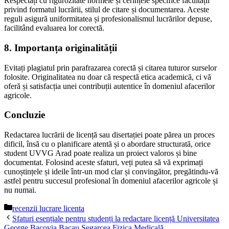
Respectați cu rigurozitate normele și cerințele specifice facultății
privind formatul lucrării, stilul de citare și documentarea. Aceste
reguli asigură uniformitatea și profesionalismul lucrărilor depuse,
facilitând evaluarea lor corectă.
8. Importanța originalității
Evitați plagiatul prin parafrazarea corectă și citarea tuturor surselor
folosite. Originalitatea nu doar că respectă etica academică, ci vă
oferă și satisfacția unei contribuții autentice în domeniul afacerilor
agricole.
Concluzie
Redactarea lucrării de licență sau disertației poate părea un proces
dificil, însă cu o planificare atentă și o abordare structurată, orice
student UVVG Arad poate realiza un proiect valoros și bine
documentat. Folosind aceste sfaturi, veți putea să vă exprimați
cunoștințele și ideile într-un mod clar și convingător, pregătindu-vă
astfel pentru succesul profesional în domeniul afacerilor agricole și
nu numai.
Categorii
recenzii lucrare licenta
Sfaturi esențiale pentru studenți la redactare licență Universitatea
George Bacovia Bacau Segarcea Fizica Medicală