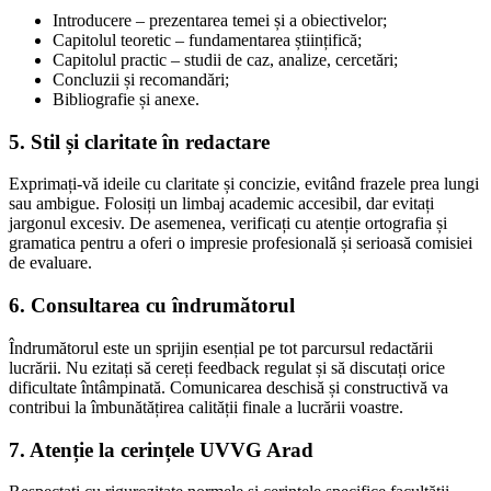
Introducere – prezentarea temei și a obiectivelor;
Capitolul teoretic – fundamentarea științifică;
Capitolul practic – studii de caz, analize, cercetări;
Concluzii și recomandări;
Bibliografie și anexe.
5. Stil și claritate în redactare
Exprimați-vă ideile cu claritate și concizie, evitând frazele prea lungi
sau ambigue. Folosiți un limbaj academic accesibil, dar evitați
jargonul excesiv. De asemenea, verificați cu atenție ortografia și
gramatica pentru a oferi o impresie profesională și serioasă comisiei
de evaluare.
6. Consultarea cu îndrumătorul
Îndrumătorul este un sprijin esențial pe tot parcursul redactării
lucrării. Nu ezitați să cereți feedback regulat și să discutați orice
dificultate întâmpinată. Comunicarea deschisă și constructivă va
contribui la îmbunătățirea calității finale a lucrării voastre.
7. Atenție la cerințele UVVG Arad