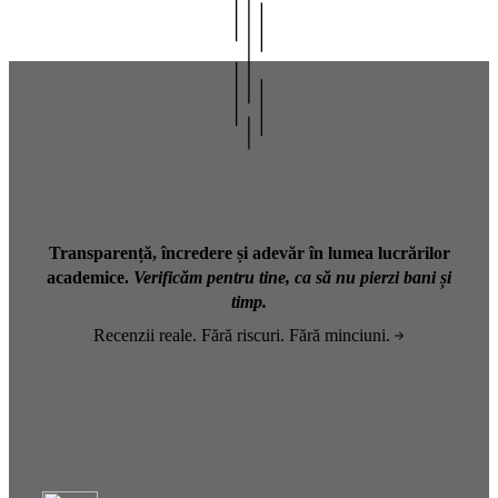
Transparență, încredere și adevăr în lumea lucrărilor
academice.
Verificăm pentru tine, ca să nu pierzi bani și
timp.
Recenzii reale. Fără riscuri. Fără minciuni.