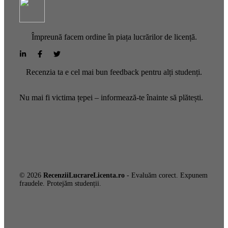
Împreună facem ordine în piața lucrărilor de licență.
Recenzia ta e cel mai bun feedback pentru alți studenți.
Nu mai fi victima țepei – informează-te înainte să plătești.
© 2026
RecenziiLucrareLicenta.ro
- Evaluăm corect. Expunem
fraudele. Protejăm studenții.