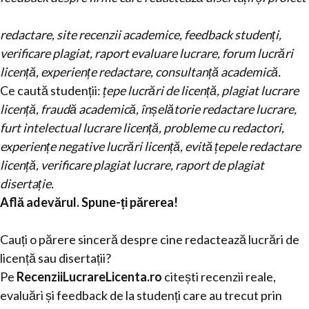
redactare, site recenzii academice, feedback studenți,
verificare plagiat, raport evaluare lucrare, forum lucrări
licență, experiențe redactare, consultanță academică.
Ce caută studenții:
țepe lucrări de licență, plagiat lucrare
licență, fraudă academică, înșelătorie redactare lucrare,
furt intelectual lucrare licență, probleme cu redactori,
experiențe negative lucrări licență, evită țepele redactare
licență, verificare plagiat lucrare, raport de plagiat
disertație.
Află adevărul. Spune-ți părerea!
Cauți o părere sinceră despre cine redactează lucrări de
licență sau disertații?
Pe
RecenziiLucrareLicenta.ro
citești recenzii reale,
evaluări și feedback de la studenți care au trecut prin