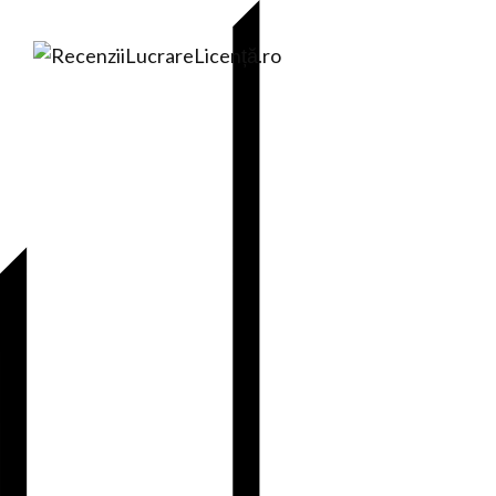
Sari
la
Meniu
conținut