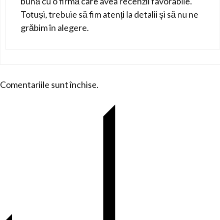
bună cu o firmă care avea recenzii favorabile.
Totuși, trebuie să fim atenți la detalii și să nu ne
grăbim în alegere.
Comentariile sunt închise.