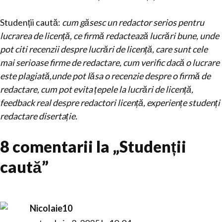
Studenții caută:
cum găsesc un redactor serios pentru
lucrarea de licență, ce firmă redactează lucrări bune, unde
pot citi recenzii despre lucrări de licență, care sunt cele
mai serioase firme de redactare, cum verific dacă o lucrare
este plagiată,unde pot lăsa o recenzie despre o firmă de
redactare, cum pot evita țepele la lucrări de licență,
feedback real despre redactori licență, experiențe studenți
redactare disertație.
8 comentarii la „Studenții
caută”
Nicolaie10