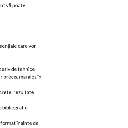
nt vă poate
sențiale care vor
cesiv de tehnice
 precis, mai ales în
crete, rezultate
o bibliografie
 format înainte de