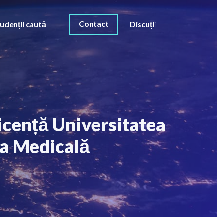
Contact
udenții caută
Discuții
licență Universitatea
ca Medicală
O