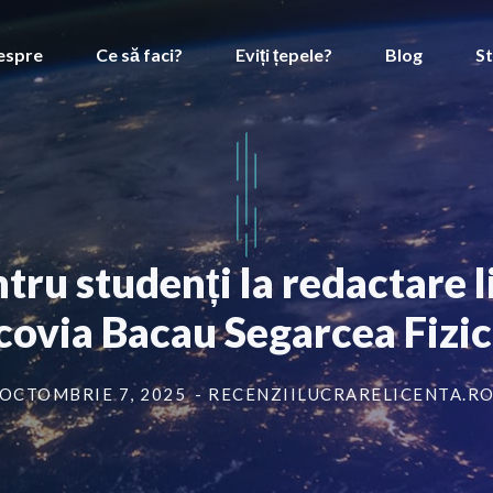
espre
Ce să faci?
Eviți țepele?
Blog
St
ntru studenți la redactare 
ovia Bacau Segarcea Fizi
OCTOMBRIE 7, 2025
- RECENZIILUCRARELICENTA.R