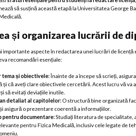
găsi
sfaturi esențiale pentru studenți la redactare licență
mează să susțină această etapă la Universitatea George Bac
 Medicală.
ea și organizarea lucrării de d
i importante aspecte în redactarea unei lucrări de licență 
teva recomandări esențiale:
ar tema și obiectivele:
Înainte de a începe să scrieți, asigur
ă și că aveți clare obiectivele cercetării. Acest lucru vă va 
i să evitați deviațiile inutile.
an detaliat al capitolelor:
O structură bine organizată fac
i asigură o prezentare coerentă a informațiilor.
mp pentru documentare:
Studiați literatura de specialitate, a
elevante pentru Fizica Medicală, inclusiv cele legate de te
domeniu.