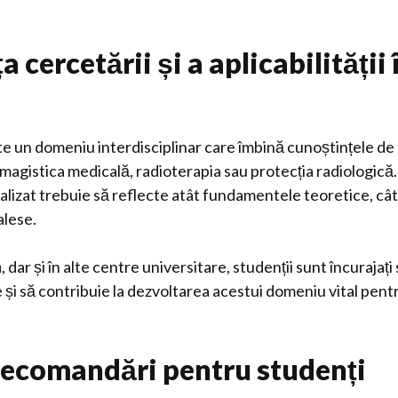
 cercetării și a aplicabilității 
e un domeniu interdisciplinar care îmbină cunoștințele de fiz
agistica medicală, radioterapia sau protecția radiologică.
alizat trebuie să reflecte atât fundamentele teoretice, cât ș
alese.
a
, dar și în alte centre universitare, studenții sunt încurajaț
și să contribuie la dezvoltarea acestui domeniu vital pen
recomandări pentru studenți