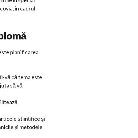
, utile în special
ovia, în cadrul
iplomă
este planificarea
ați-vă că tema este
ajuta să vă
ilitează
rticole științifice și
hnicile și metodele