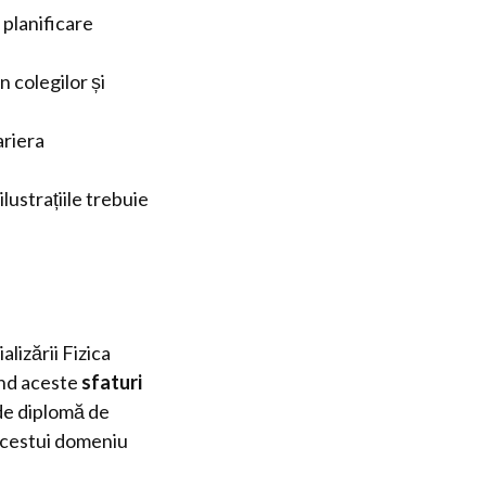
 planificare
n colegilor și
ariera
lustrațiile trebuie
lizării Fizica
ând aceste
sfaturi
 de diplomă de
l acestui domeniu