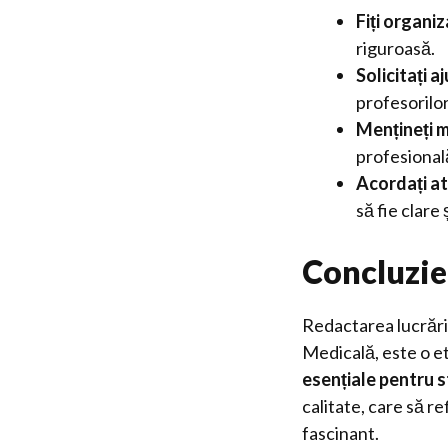
Fiți organiza
riguroasă.
Solicitați 
profesorilor
Mențineți m
profesional
Acordați at
să fie clare 
Concluzie
Redactarea lucrării
Medicală, este o e
esențiale pentru s
calitate, care să re
fascinant.