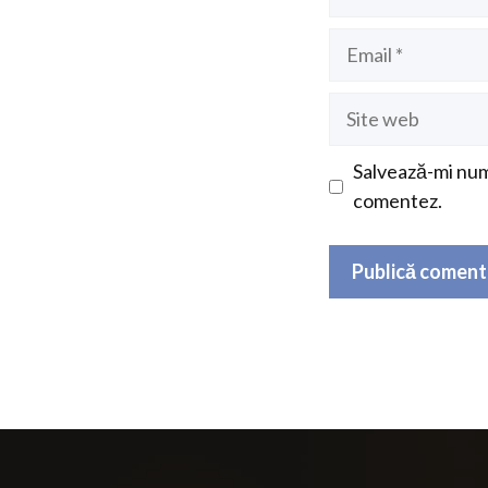
Email
Site
web
Salvează-mi nume
comentez.