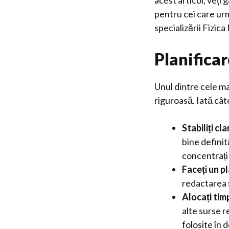
acest articol, veți 
pentru cei care ur
specializării Fizica
Planificar
Unul dintre cele ma
riguroasă. Iată câ
Stabiliți cl
bine definit
concentrați ș
Faceți un pl
redactarea ș
Alocați ti
alte surse r
folosite în 