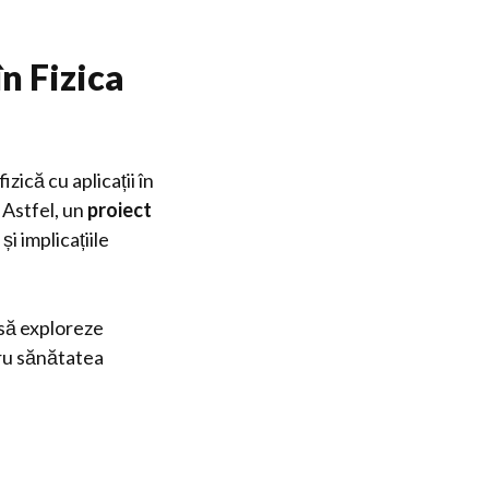
în Fizica
ică cu aplicații în
 Astfel, un
proiect
i implicațiile
i să exploreze
tru sănătatea