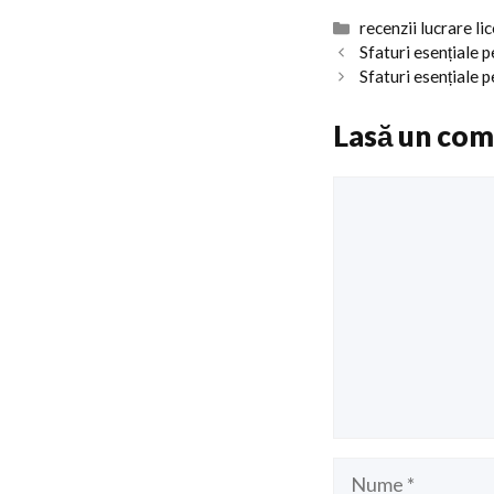
Categorii
recenzii lucrare li
Sfaturi esențiale 
Sfaturi esențiale p
Lasă un com
Comentariu
Nume