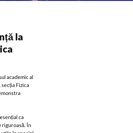
nță la
ica
sul academic al
 secția Fizica
demonstra
esențial ca
 riguroasă. În