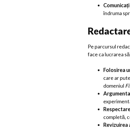
Comunicați 
îndruma spre
Redactarea
Pe parcursul redact
face ca lucrarea să
Folosirea un
care ar pute
domeniul
Fi
Argumentare
experimental
Respectare
completă, c
Revizuirea 