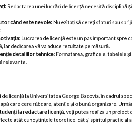
ți:
Redactarea unei lucrări de licență necesită disciplină și
ajutor când este nevoie:
Nu ezitați să cereți sfaturi sau spriji
.
otivația:
Lucrarea de licență este un pas important spre c
ă, iar dedicarea vă va aduce rezultate pe măsură.
enție detaliilor tehnice:
Formatarea, graficele, tabelele și i
și relevante.
 de licență la Universitatea George Bacovia, în cadrul specia
tapă care cere răbdare, atenție și o bună organizare. Urm
tudenți la redactare licență
, veți putea realiza un proiect
flecte atât cunoștințele teoretice, cât și spiritul practic a