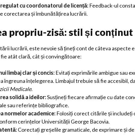
regulat cu coordonatorul de licență:
Feedback-ul consta
 corectarea și îmbunătățirea lucrării.
 propriu-zisă: stil și conținut
ării lucrării, este nevoie să țineți cont de câteva aspecte e
 fie atât clară, cât și convingătoare:
ui limbaj clar și concis:
Evitați exprimările ambigue sau ex
a îngreuna înțelegerea. Limbajul trebuie să fie accesibil, dar
zicii Medicale
.
a solidă a ideilor:
Susțineți fiecare afirmație cu date con
e sau referințe bibliografice.
a normelor academice:
Folosiți corect citările și includeți 
onform cerințelor Universității George Bacovia.
atentă:
Corectați greșelile gramaticale, de exprimare și de