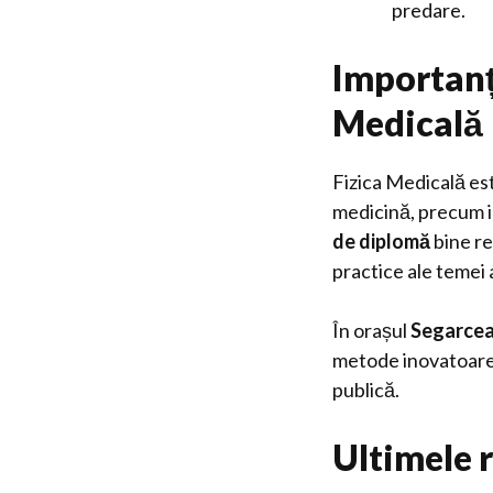
predare.
Importanța
Medicală
Fizica Medicală est
medicină, precum im
de diplomă
bine re
practice ale temei 
În orașul
Segarce
metode inovatoare 
publică.
Ultimele 