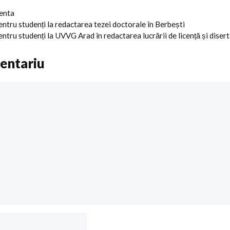
centa
pentru studenți la redactarea tezei doctorale în Berbești
entru studenți la UVVG Arad în redactarea lucrării de licență și disert
entariu