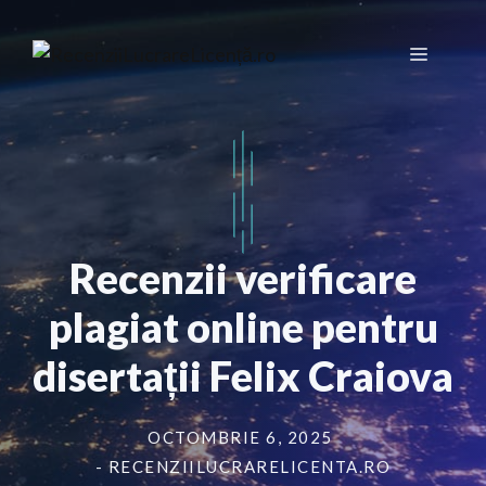
Sari
la
Meniu
conținut
Recenzii verificare
plagiat online pentru
disertații Felix Craiova
OCTOMBRIE 6, 2025
- RECENZIILUCRARELICENTA.RO