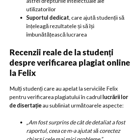
astfel drepturile intelectuale ale
utilizatorilor
Suportul dedicat
, care ajută studenții să
înțeleagă rezultatele și să își
îmbunătățească lucrarea
Recenzii reale de la studenți
despre verificarea plagiat online
la Felix
Mulți studenți care au apelat la serviciile Felix
pentru verificarea plagiatului în cadrul
lucrării lor
de disertație
au subliniat următoarele aspecte:
„Am fost surprins de cât de detaliat a fost
raportul, ceea ce m-a ajutat să corectez
chiar și cele mai mici probleme.”