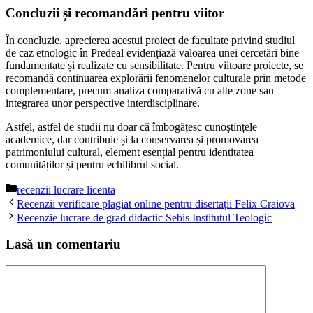
Concluzii și recomandări pentru viitor
În concluzie, aprecierea acestui proiect de facultate privind studiul
de caz etnologic în Predeal evidențiază valoarea unei cercetări bine
fundamentate și realizate cu sensibilitate. Pentru viitoare proiecte, se
recomandă continuarea explorării fenomenelor culturale prin metode
complementare, precum analiza comparativă cu alte zone sau
integrarea unor perspective interdisciplinare.
Astfel, astfel de studii nu doar că îmbogățesc cunoștințele
academice, dar contribuie și la conservarea și promovarea
patrimoniului cultural, element esențial pentru identitatea
comunităților și pentru echilibrul social.
Categorii
recenzii lucrare licenta
Recenzii verificare plagiat online pentru disertații Felix Craiova
Recenzie lucrare de grad didactic Sebis Institutul Teologic
Lasă un comentariu
Comentariu