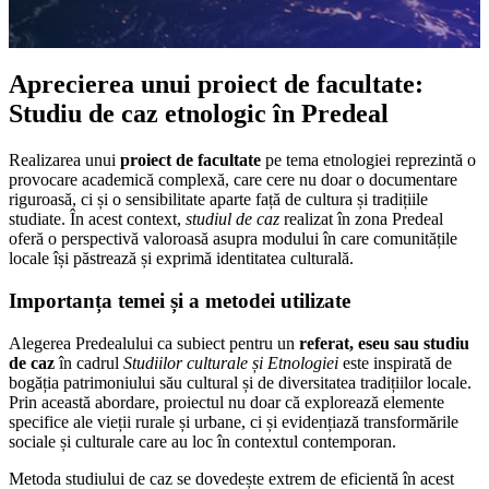
Aprecierea unui proiect de facultate:
Studiu de caz etnologic în Predeal
Realizarea unui
proiect de facultate
pe tema etnologiei reprezintă o
provocare academică complexă, care cere nu doar o documentare
riguroasă, ci și o sensibilitate aparte față de cultura și tradițiile
studiate. În acest context,
studiul de caz
realizat în zona Predeal
oferă o perspectivă valoroasă asupra modului în care comunitățile
locale își păstrează și exprimă identitatea culturală.
Importanța temei și a metodei utilizate
Alegerea Predealului ca subiect pentru un
referat, eseu sau studiu
de caz
în cadrul
Studiilor culturale și Etnologiei
este inspirată de
bogăția patrimoniului său cultural și de diversitatea tradițiilor locale.
Prin această abordare, proiectul nu doar că explorează elemente
specifice ale vieții rurale și urbane, ci și evidențiază transformările
sociale și culturale care au loc în contextul contemporan.
Metoda studiului de caz se dovedește extrem de eficientă în acest