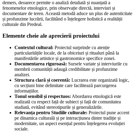
demers, deoarece permite o analiză detaliată și nuanțată a
fenomenelor etnologice, prin observație directă, interviuri și
documentare de teren. Această metodă aduce un plus de autenticitate
și profunzime lucrării, facilitând o înțelegere holistică a realității
culturale din Predeal.
Elemente cheie ale aprecierii proiectului
Contextul cultural:
Proiectul surprinde cu atenție
particularitățile locale, de la obiceiuri și ritualuri până la
manifestările artistice și gastronomice specifice zonei.
Documentarea riguroasă:
Sursele variate și interviurile cu
membrii comunității adaugă credibilitate și profunzime
analizei.
Structura clară și coerentă:
Lucrarea este organizată logic,
cu secțiuni bine delimitate care facilitează parcurgerea
informațiilor.
Tonul sensibil și respectuos:
Abordarea etnologică este
realizată cu respect față de subiect și față de comunitatea
studiată, evitând stereotipurile și generalizările.
Relevanța pentru Studiile culturale:
Proiectul pune accent
pe dinamica culturală și pe interacțiunea dintre tradiție și
modernitate, un aspect esențial pentru înțelegerea evoluției
sociale.