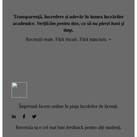
Transparență, încredere și adevăr în lumea lucrărilor
academice.
Verificăm pentru tine, ca să nu pierzi bani și
timp.
Recenzii reale. Fără riscuri. Fără minciuni.
Împreună facem ordine în piața lucrărilor de licență.
Recenzia ta e cel mai bun feedback pentru alți studenți.