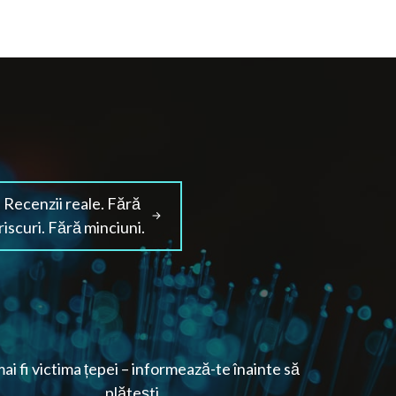
Recenzii reale. Fără
riscuri. Fără minciuni.
ai fi victima țepei – informează-te înainte să
plătești.