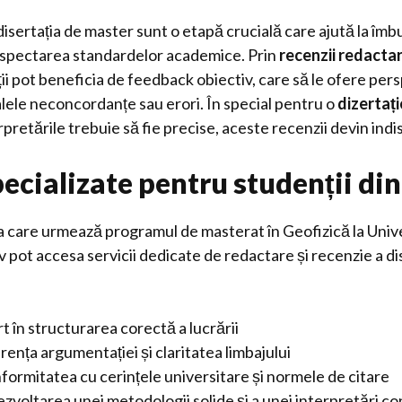
isertația de master sunt o etapă crucială care ajută la îmb
 respectarea standardelor academice. Prin
recenzii redacta
ții pot beneficia de feedback obiectiv, care să le ofere pers
ele neconcordanțe sau erori. În special pentru o
dizertați
rpretările trebuie să fie precise, aceste recenzii devin indi
pecializate pentru studenții di
va care urmează programul de masterat în Geofizică la Univ
 pot accesa servicii dedicate de redactare și recenzie a dis
 în structurarea corectă a lucrării
ența argumentației și claritatea limbajului
formitatea cu cerințele universitare și normele de citare
dezvoltarea unei metodologii solide și a unei interpretări c