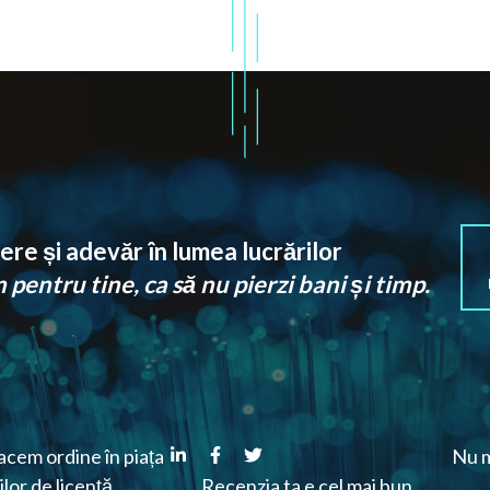
re și adevăr în lumea lucrărilor
pentru tine, ca să nu pierzi bani și timp.
cem ordine în piața
Nu m
ilor de licență.
Recenzia ta e cel mai bun