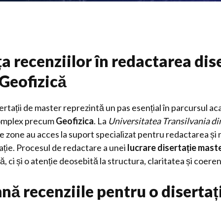
 recenziilor în redactarea dise
 Geofizică
ertații de master reprezintă un pas esențial în parcursul ac
complex precum
Geofizica
. La
Universitatea Transilvania d
lte zone au acces la suport specializat pentru redactarea și 
tație. Procesul de redactare a unei
lucrare disertație mast
 ci și o atenție deosebită la structura, claritatea și coeren
nă recenziile pentru o disertaț