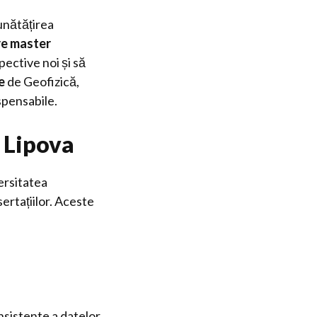
unătățirea
re master
pective noi și să
e
de Geofizică,
spensabile.
n Lipova
ersitatea
ertațiilor. Aceste
onsistente a datelor