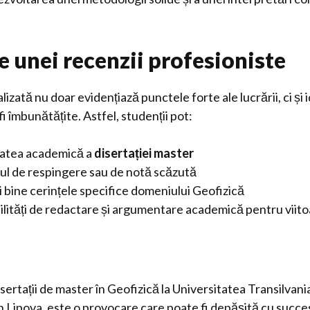
e unei recenzii profesioniste
izată nu doar evidențiază punctele forte ale lucrării, ci și 
i îmbunătățite. Astfel, studenții pot:
tatea academică a
disertației master
ul de respingere sau de notă scăzută
i bine cerințele specifice domeniului Geofizică
ilități de redactare și argumentare academică pentru viito
ertații de master în Geofizică la Universitatea Transilvani
n Lipova, este o provocare care poate fi depășită cu succes