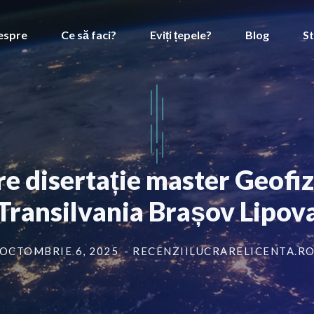
espre
Ce să faci?
Eviți țepele?
Blog
St
re disertație master Geofiz
Transilvania Brașov Lipov
OCTOMBRIE 6, 2025
- RECENZIILUCRARELICENTA.R