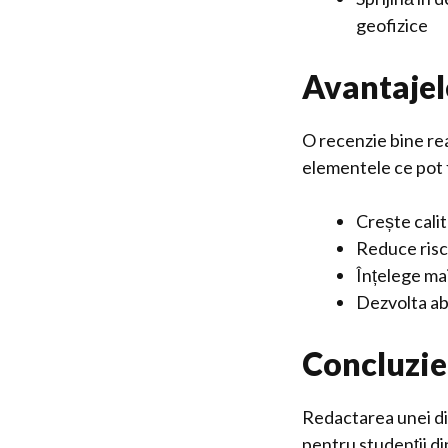
geofizice
Avantajel
O recenzie bine real
elementele ce pot f
Crește cali
Reduce risc
Înțelege ma
Dezvolta ab
Concluzie
Redactarea unei dis
pentru studenții di