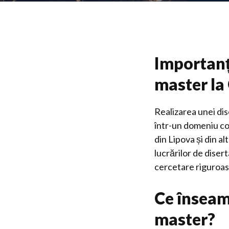
Importanța
master la
Realizarea unei dis
într-un domeniu 
din Lipova și din a
lucrărilor de diser
cercetare riguroasă,
Ce înseam
master?