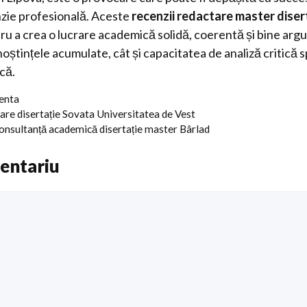
nzie profesională. Aceste
recenzii redactare master diser
tru a crea o lucrare academică solidă, coerentă și bine ar
oștințele acumulate, cât și capacitatea de analiză critică s
că.
centa
crare disertație Sovata Universitatea de Vest
consultanță academică disertație master Bârlad
entariu