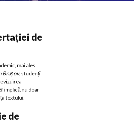
rtației de
ademic, mai ales
in Brașov
, studenții
revizuirea
er
implică nu doar
ța textului.
ie de