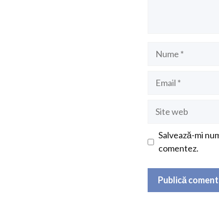
Nume
Email
Site
web
Salvează-mi nume
comentez.