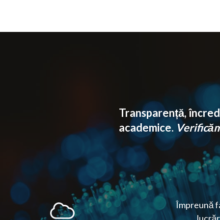
Transparență, încrede
academice.
Verificăm 
Împreună fa
lucrăr