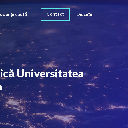
Contact
udenții caută
Discuții
ică Universitatea
a
O