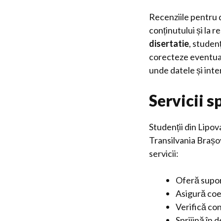
Recenziile pentru d
conținutului și la
disertatie
, studen
corecteze eventual
unde datele și inte
Servicii s
Studenții din Lipo
Transilvania Brașov
servicii:
Oferă suport
Asigură coer
Verifică con
Sprijină în 