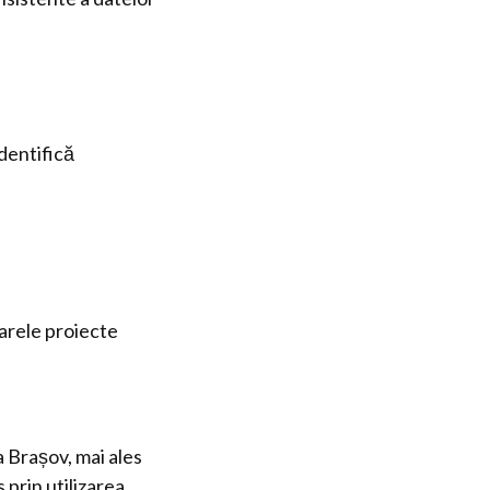
identifică
arele proiecte
a Brașov, mai ales
 prin utilizarea