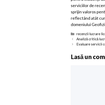
serviciilor de rece
sprijin valoros pen
reflectând atât cun
domeniului Geofizi
Categorii
recenzii lucrare li
Analiză critică lu
Evaluare servicii 
Lasă un com
Comentariu