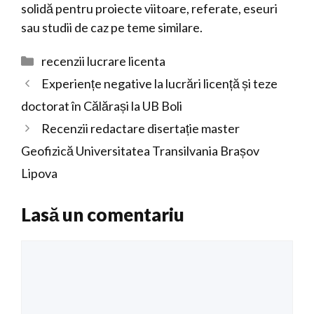
solidă pentru proiecte viitoare, referate, eseuri
sau studii de caz pe teme similare.
Categorii
recenzii lucrare licenta
Experiențe negative la lucrări licență și teze
doctorat în Călărași la UB Boli
Recenzii redactare disertație master
Geofizică Universitatea Transilvania Brașov
Lipova
Lasă un comentariu
Comentariu