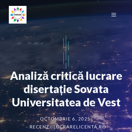
Sari
la
Meniu
conținut
Analiză critică lucrare
disertație Sovata
Universitatea de Vest
OCTOMBRIE 6, 2025
- RECENZIILUCRARELICENTA.RO