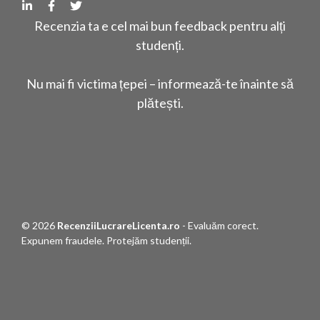
Recenzia ta e cel mai bun feedback pentru alți
studenți.
Nu mai fi victima țepei – informează-te înainte să
plătești.
© 2026
RecenziiLucrareLicenta.ro
- Evaluăm corect.
Expunem fraudele. Protejăm studenții.