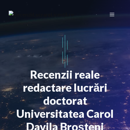
Sari
la
Meniu
conținut
Recenzii reale
redactare lucrări
doctorat
Universitatea Carol
Davila Broșteni