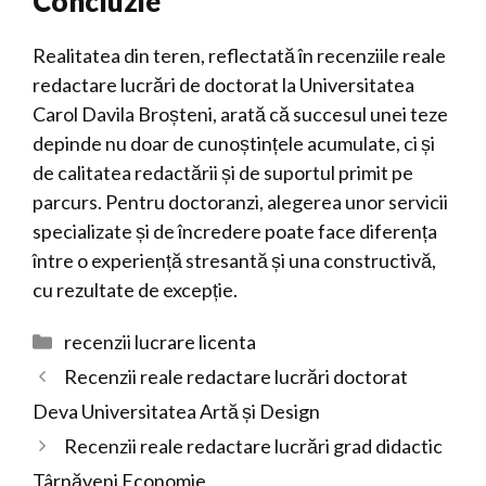
Concluzie
Realitatea din teren, reflectată în recenziile reale
redactare lucrări de doctorat la Universitatea
Carol Davila Broșteni, arată că succesul unei teze
depinde nu doar de cunoștințele acumulate, ci și
de calitatea redactării și de suportul primit pe
parcurs. Pentru doctoranzi, alegerea unor servicii
specializate și de încredere poate face diferența
între o experiență stresantă și una constructivă,
cu rezultate de excepție.
Categorii
recenzii lucrare licenta
Recenzii reale redactare lucrări doctorat
Deva Universitatea Artă și Design
Recenzii reale redactare lucrări grad didactic
Târnăveni Economie