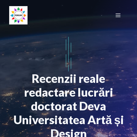
Sari
la
Meniu
conținut
Recenzii reale
redactare lucrări
doctorat Deva
Universitatea Artă și
Design