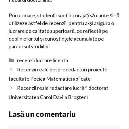
Prin urmare, studenții sunt încurajați să caute și să
utilizeze astfel de recenzii, pentru a-și asigura o
lucrare de calitate superioară, ce reflectă pe
deplin efortul și cunoștințele acumulate pe
parcursul studiilor.
Categorii
recenzii lucrare licenta
Recenzii reale despre redactori proiecte
facultate Pecica Matematici aplicate
Recenzii reale redactare lucrări doctorat
Universitatea Carol Davila Broșteni
Lasă un comentariu
Comentariu