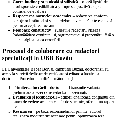
Corectitudine gramaticală și stilistică
– o teză lipsită de
erori sporește credibilitatea și impresia pozitivă asupra
comisiei de evaluare.
Respectarea normelor academice
– redactarea conform
cerințelor instituției și standardelor universitară este esențială
pentru acceptarea lucrării.
Feedback constructiv
– sugestiile redactării vizează
îmbunătățirea conținutului, argumentației și prezentării, fără a
altera originalitatea cercetării.
Procesul de colaborare cu redactori
specializați la UBB Buzău
La Universitatea Babeș-Bolyai, campusul Buzău, doctoranzii au
acces la servicii dedicate de verificare și editare a lucrărilor
doctorale. Procedura implică următorii pași:
Trimiterea lucrării
– doctorandul transmite varianta
preliminară a tezei către redactorii desemnați.
Evaluarea și feedback-ul
– editorii analizează conținutul din
punct de vedere academic, stilistic și tehnic, oferind un raport
detaliat.
Revizuirea
– pe baza recomandărilor primite, autorul
realizează modificările necesare pentru optimizarea tezei.