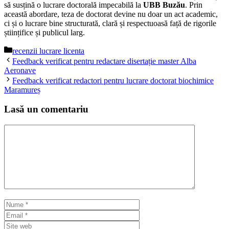
să susțină o lucrare doctorală impecabilă la
UBB Buzău
. Prin
această abordare, teza de doctorat devine nu doar un act academic,
ci și o lucrare bine structurată, clară și respectuoasă față de rigorile
științifice și publicul larg.
Categorii
recenzii lucrare licenta
Feedback verificat pentru redactare disertație master Alba
Aeronave
Feedback verificat redactori pentru lucrare doctorat biochimice
Maramureș
Lasă un comentariu
Comentariu
Nume
Email
Site
web