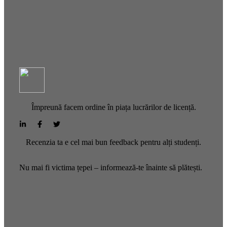
Împreună facem ordine în piața lucrărilor de licență.
Recenzia ta e cel mai bun feedback pentru alți studenți.
Nu mai fi victima țepei – informează-te înainte să plătești.