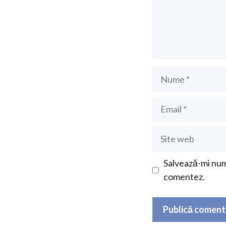
Nume
Email
Site
web
Salvează-mi nume
comentez.