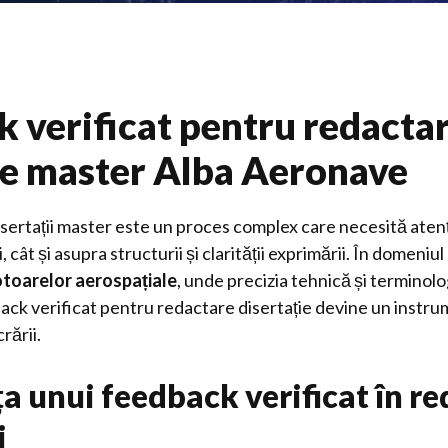
 verificat pentru redacta
ie master Alba Aeronave
sertații master este un proces complex care necesită atenț
 cât și asupra structurii și clarității exprimării. În domeniul 
toarelor aerospațiale
, unde precizia tehnică și terminol
back verificat pentru redactare disertație devine un instru
rării.
a unui feedback verificat în r
i