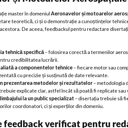
ație master în domeniul
Aeronavelor și motoarelor aeros
tare teoretică, ci și o demonstrație a cunoștințelor tehnice 
 acestora. De aceea, feedbackul pentru redactare disertați
a tehnică specifică
– folosirea corectă a termenilor aeros
ntru credibilitatea lucrării.
taliată a componentelor tehnice
– fiecare motor sau com
entată cu precizie și susținută de date relevante.
în prezentarea metodelor și rezultatelor
– metodologia d
trebuie explicate clar, astfel încât să poată fi replicate sau 
imbajului la un public specializat
– disertația trebuie să fi
rilor coordonatori, ci și experților din domeniu.
de feedback verificat pentru re