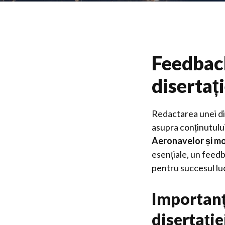
Feedback
disertaț
Redactarea unei di
asupra conținutului,
Aeronavelor și mo
esențiale, un feed
pentru succesul luc
Importanț
disertație