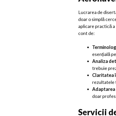
Lucrarea de disert
doar o simplă cerce
aplicare practică a
cont de:
Terminologi
esențială pe
Analiza de
trebuie prez
Claritatea 
rezultatele 
Adaptarea l
doar profeso
Servicii 