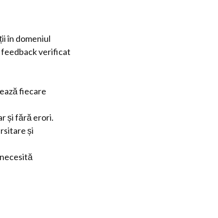
ții în domeniul
e feedback verificat
zează fiecare
r și fără erori.
rsitare și
 necesită