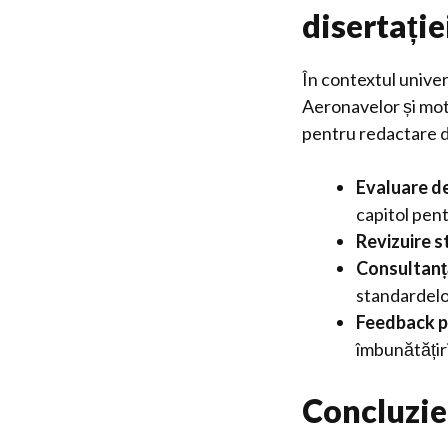
disertație
În contextul univer
Aeronavelor și moto
pentru redactare di
Evaluare de
capitol pent
Revizuire st
Consultanță
standardelo
Feedback p
îmbunătățiri
Concluzie