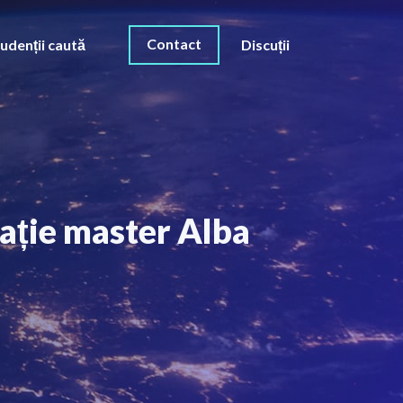
Contact
udenții caută
Discuții
tație master Alba
O