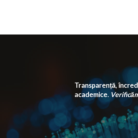
Transparență, încrede
academice.
Verificăm 