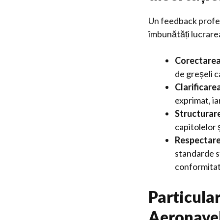
Un feedback profesi
îmbunătăți lucrarea
Corectarea 
de greșeli c
Clarificar
exprimat, ia
Structurare
capitolelor ș
Respectare
standarde st
conformitat
Particular
Aeronavel