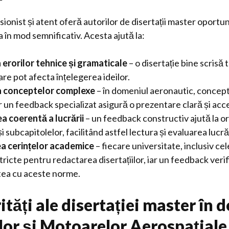
onist și atent oferă autorilor de disertații master oportun
 în mod semnificativ. Acesta ajută la:
erorilor tehnice și gramaticale
– o disertație bine scrisă t
are pot afecta înțelegerea ideilor.
ea conceptelor complexe
– în domeniul aeronautic, conceptel
r un feedback specializat asigură o prezentare clară și acce
a coerentă a lucrării
– un feedback constructiv ajută la or
i subcapitolelor, facilitând astfel lectura și evaluarea lucrăr
a cerințelor academice
– fiecare universitate, inclusiv ce
ricte pentru redactarea disertațiilor, iar un feedback verif
ea cu aceste norme.
ități ale disertației master în
or și Motoarelor Aerospațiale