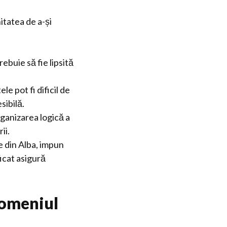
itatea de a-și
rebuie să fie lipsită
e pot fi dificil de
sibilă.
ganizarea logică a
ii.
le din Alba, impun
icat asigură
 domeniul