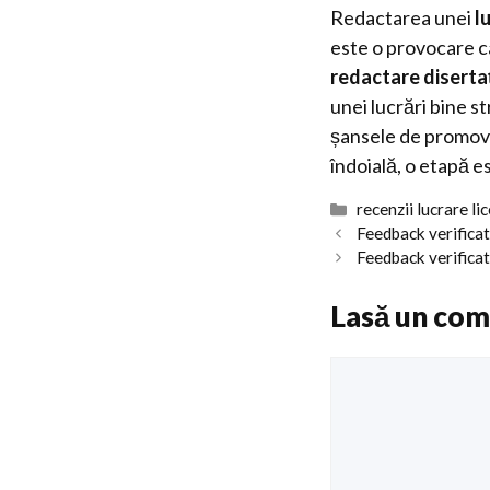
Redactarea unei
l
este o provocare c
redactare diserta
unei lucrări bine s
șansele de promova
îndoială, o etapă es
Categorii
recenzii lucrare li
Feedback verificat
Feedback verifica
Lasă un com
Comentariu