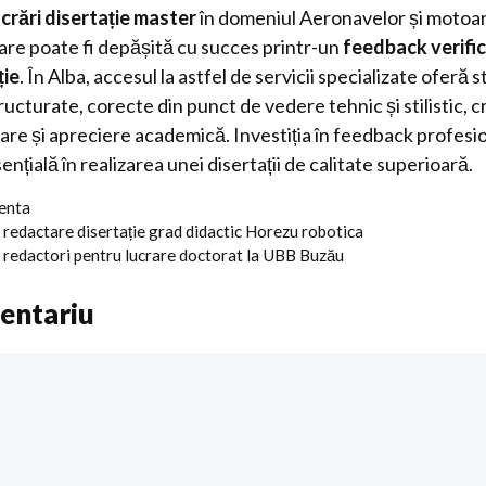
ucrări disertație master
în domeniul Aeronavelor și motoar
are poate fi depășită cu succes printr-un
feedback verifi
ție
. În Alba, accesul la astfel de servicii specializate oferă 
tructurate, corecte din punct de vedere tehnic și stilistic, 
re și apreciere academică. Investiția în feedback profesio
ențială în realizarea unei disertații de calitate superioară.
centa
 redactare disertație grad didactic Horezu robotica
t redactori pentru lucrare doctorat la UBB Buzău
entariu