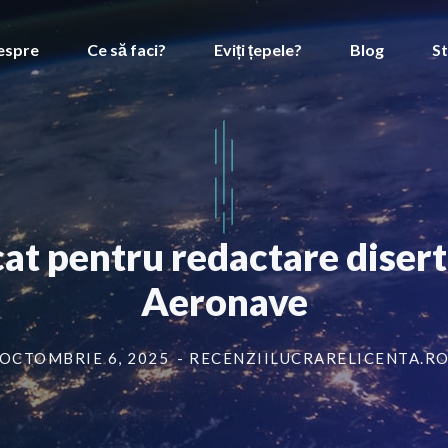
espre
Ce să faci?
Eviți țepele?
Blog
St
at pentru redactare diser
Aeronave
OCTOMBRIE 6, 2025
- RECENZIILUCRARELICENTA.R