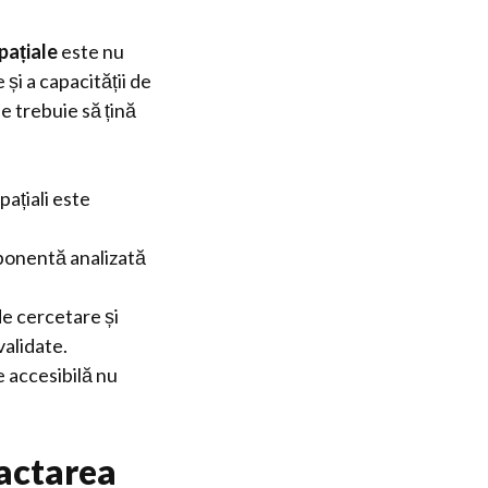
pațiale
este nu
și a capacității de
e trebuie să țină
pațiali este
ponentă analizată
e cercetare și
validate.
e accesibilă nu
dactarea