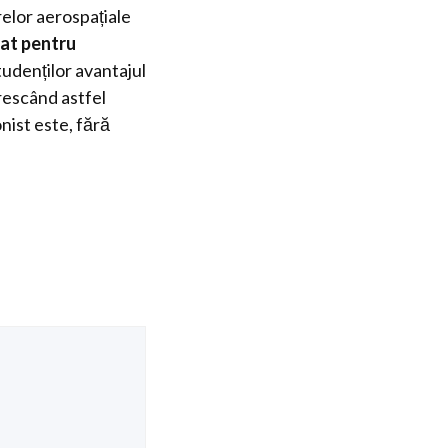
elor aerospațiale
cat pentru
studenților avantajul
crescând astfel
nist este, fără