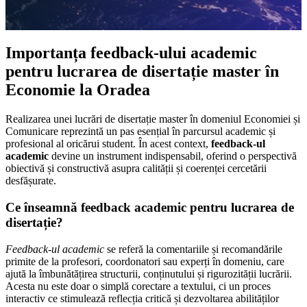
Importanța feedback-ului academic
pentru lucrarea de disertație master în
Economie la Oradea
Realizarea unei lucrări de disertație master în domeniul Economiei și
Comunicare reprezintă un pas esențial în parcursul academic și
profesional al oricărui student. În acest context,
feedback-ul
academic
devine un instrument indispensabil, oferind o perspectivă
obiectivă și constructivă asupra calității și coerenței cercetării
desfășurate.
Ce înseamnă feedback academic pentru lucrarea de
disertație?
Feedback-ul academic
se referă la comentariile și recomandările
primite de la profesori, coordonatori sau experți în domeniu, care
ajută la îmbunătățirea structurii, conținutului și rigurozității lucrării.
Acesta nu este doar o simplă corectare a textului, ci un proces
interactiv ce stimulează reflecția critică și dezvoltarea abilităților