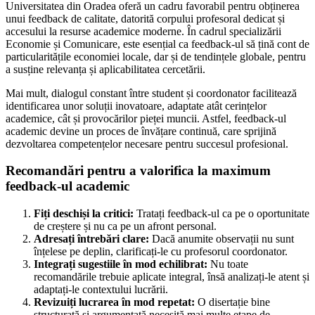
Universitatea din Oradea oferă un cadru favorabil pentru obținerea
unui feedback de calitate, datorită corpului profesoral dedicat și
accesului la resurse academice moderne. În cadrul specializării
Economie și Comunicare, este esențial ca feedback-ul să țină cont de
particularitățile economiei locale, dar și de tendințele globale, pentru
a susține relevanța și aplicabilitatea cercetării.
Mai mult, dialogul constant între student și coordonator facilitează
identificarea unor soluții inovatoare, adaptate atât cerințelor
academice, cât și provocărilor pieței muncii. Astfel, feedback-ul
academic devine un proces de învățare continuă, care sprijină
dezvoltarea competențelor necesare pentru succesul profesional.
Recomandări pentru a valorifica la maximum
feedback-ul academic
Fiți deschiși la critici:
Tratați feedback-ul ca pe o oportunitate
de creștere și nu ca pe un afront personal.
Adresați întrebări clare:
Dacă anumite observații nu sunt
înțelese pe deplin, clarificați-le cu profesorul coordonator.
Integrați sugestiile în mod echilibrat:
Nu toate
recomandările trebuie aplicate integral, însă analizați-le atent și
adaptați-le contextului lucrării.
Revizuiți lucrarea în mod repetat:
O disertație bine
structurată și argumentată necesită mai multe etape de