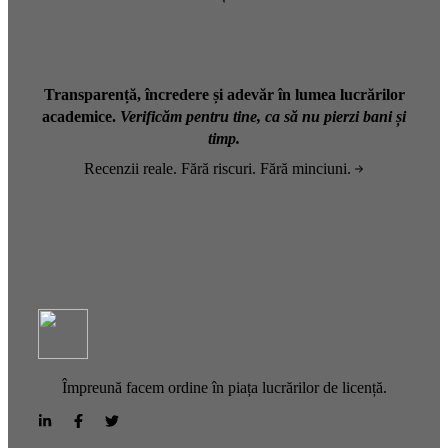
Transparență, încredere și adevăr în lumea lucrărilor
academice.
Verificăm pentru tine, ca să nu pierzi bani și
timp.
Recenzii reale. Fără riscuri. Fără minciuni.
Împreună facem ordine în piața lucrărilor de licență.