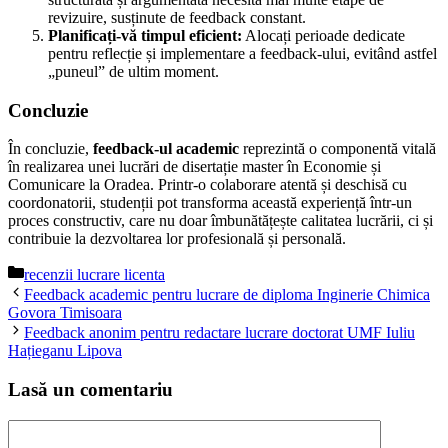
revizuire, susținute de feedback constant.
Planificați-vă timpul eficient:
Alocați perioade dedicate
pentru reflecție și implementare a feedback-ului, evitând astfel
„puneul” de ultim moment.
Concluzie
În concluzie,
feedback-ul academic
reprezintă o componentă vitală
în realizarea unei lucrări de disertație master în Economie și
Comunicare la Oradea. Printr-o colaborare atentă și deschisă cu
coordonatorii, studenții pot transforma această experiență într-un
proces constructiv, care nu doar îmbunătățește calitatea lucrării, ci și
contribuie la dezvoltarea lor profesională și personală.
Categorii
recenzii lucrare licenta
Feedback academic pentru lucrare de diploma Inginerie Chimica
Govora Timisoara
Feedback anonim pentru redactare lucrare doctorat UMF Iuliu
Hațieganu Lipova
Lasă un comentariu
Comentariu