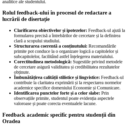
analitice ale studentului.
Rolul feedback-ului în procesul de redactare a
lucrării de disertație
Clarificarea obiectivelor și ipotezelor:
Feedback-ul ajută la
formularea precisă a întrebărilor de cercetare și la definirea
clară a scopului studiului.
Structurarea coerentă a conținutului:
Recomandările
primite pot conduce la o organizare logică a capitolelor și
subcapitolelor, facilitând astfel înțelegerea materialului.
Corectitudinea metodologică:
Sugestiile privind metodele
de cercetare asigură validitatea și credibilitatea rezultatelor
obținute.
Îmbunătățirea calității stilistice și lingvistice:
Feedback-ul
contribuie la claritatea exprimării și la respectarea normelor
academice specifice domeniului Economie și Comunicare.
Identificarea punctelor forte și a celor slabe:
Prin
observațiile primite, studentul poate evidenția aspectele
valoroase și poate corecta eventualele lacune.
Feedback academic specific pentru studenții din
Oradea