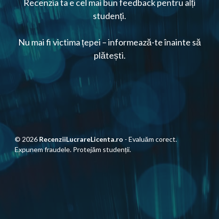
Recenzia ta e cel mai bun feedback pentru alți
studenți.
Nu mai fi victima țepei – informează-te înainte să
plătești.
© 2026
RecenziiLucrareLicenta.ro
- Evaluăm corect.
Expunem fraudele. Protejăm studenții.