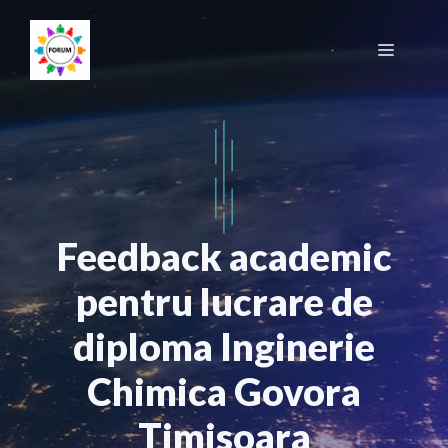
Sari
la
Meniu
conținut
Feedback academic
pentru lucrare de
diploma Inginerie
Chimica Govora
Timisoara