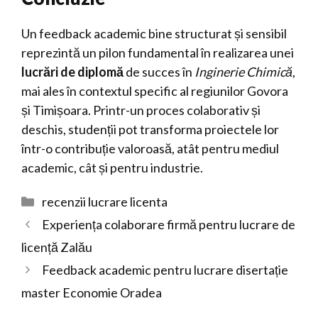
Un feedback academic bine structurat și sensibil
reprezintă un pilon fundamental în realizarea unei
lucrări de diplomă
de succes în
Inginerie Chimică
,
mai ales în contextul specific al regiunilor Govora
și Timișoara. Printr-un proces colaborativ și
deschis, studenții pot transforma proiectele lor
într-o contribuție valoroasă, atât pentru mediul
academic, cât și pentru industrie.
Categorii
recenzii lucrare licenta
Experiența colaborare firmă pentru lucrare de
licență Zalău
Feedback academic pentru lucrare disertație
master Economie Oradea