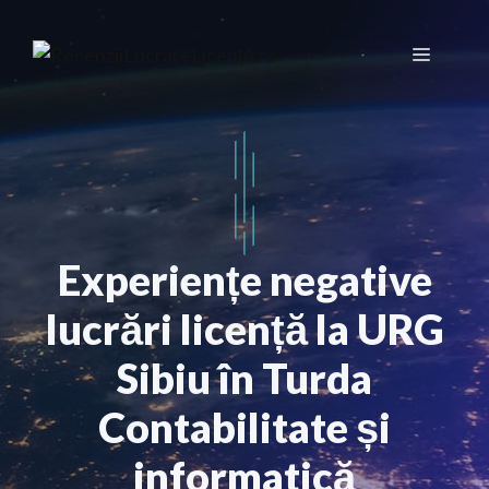
Sari
la
Meniu
conținut
Experiențe negative
lucrări licență la URG
Sibiu în Turda
Contabilitate și
informatică