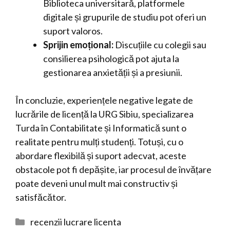
Biblioteca universitară, platformele
digitale și grupurile de studiu pot oferi un
suport valoros.
Sprijin emoțional:
Discuțiile cu colegii sau
consilierea psihologică pot ajuta la
gestionarea anxietății și a presiunii.
În concluzie, experiențele negative legate de
lucrările de licență la URG Sibiu, specializarea
Turda în Contabilitate și Informatică sunt o
realitate pentru mulți studenți. Totuși, cu o
abordare flexibilă și suport adecvat, aceste
obstacole pot fi depășite, iar procesul de învățare
poate deveni unul mult mai constructiv și
satisfăcător.
Categorii
recenzii lucrare licenta