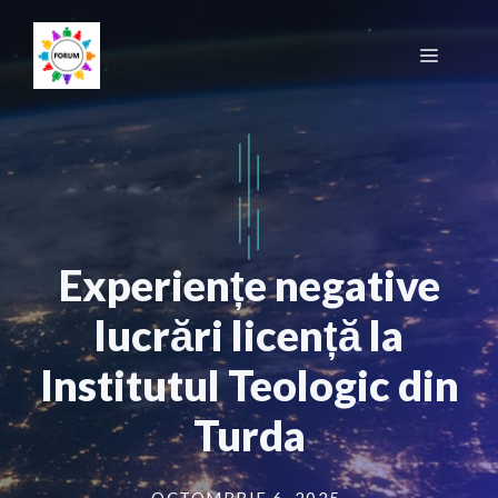
Sari
la
Meniu
conținut
Experiențe negative
lucrări licență la
Institutul Teologic din
Turda