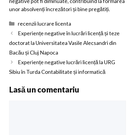
negative pot fi diminuate, contribuind la formarea
unor absolvenți încrezători și bine pregătiți.
Categorii
recenzii lucrare licenta
Experiențe negative în lucrări licență și teze
doctorat la Universitatea Vasile Alecsandri din
Bacău și Cluj Napoca
Experiențe negative lucrări licență la URG
Sibiu în Turda Contabilitate și informatică
Lasă un comentariu
Comentariu