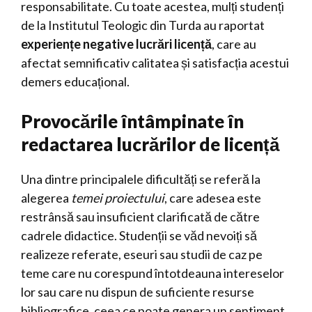
responsabilitate. Cu toate acestea, mulți studenți
de la Institutul Teologic din Turda au raportat
experiențe negative lucrări licență
, care au
afectat semnificativ calitatea și satisfacția acestui
demers educațional.
Provocările întâmpinate în
redactarea lucrărilor de licență
Una dintre principalele dificultăți se referă la
alegerea
temei proiectului
, care adesea este
restrânsă sau insuficient clarificată de către
cadrele didactice. Studenții se văd nevoiți să
realizeze referate, eseuri sau studii de caz pe
teme care nu corespund întotdeauna intereselor
lor sau care nu dispun de suficiente resurse
bibliografice, ceea ce poate genera un sentiment