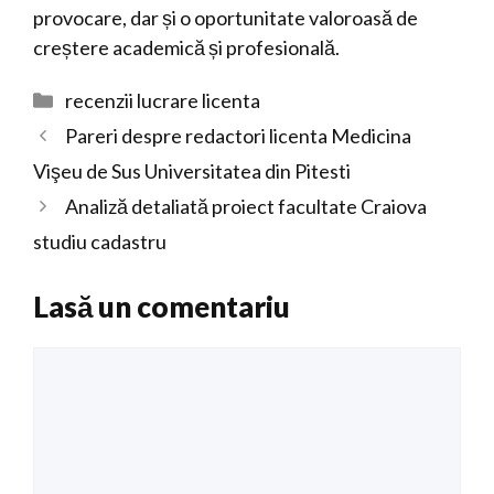
provocare, dar și o oportunitate valoroasă de
creștere academică și profesională.
Categorii
recenzii lucrare licenta
Pareri despre redactori licenta Medicina
Vişeu de Sus Universitatea din Pitesti
Analiză detaliată proiect facultate Craiova
studiu cadastru
Lasă un comentariu
Comentariu