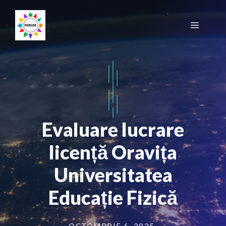
Sari
la
Meniu
conținut
Evaluare lucrare
licență Oravița
Universitatea
Educație Fizică