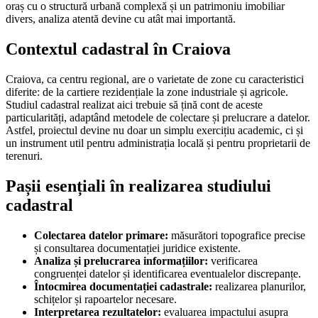
oraș cu o structură urbană complexă și un patrimoniu imobiliar
divers, analiza atentă devine cu atât mai importantă.
Contextul cadastral în Craiova
Craiova, ca centru regional, are o varietate de zone cu caracteristici
diferite: de la cartiere rezidențiale la zone industriale și agricole.
Studiul cadastral realizat aici trebuie să țină cont de aceste
particularități, adaptând metodele de colectare și prelucrare a datelor.
Astfel, proiectul devine nu doar un simplu exercițiu academic, ci și
un instrument util pentru administrația locală și pentru proprietarii de
terenuri.
Pașii esențiali în realizarea studiului
cadastral
Colectarea datelor primare:
măsurători topografice precise
și consultarea documentației juridice existente.
Analiza și prelucrarea informațiilor:
verificarea
congruenței datelor și identificarea eventualelor discrepanțe.
Întocmirea documentației cadastrale:
realizarea planurilor,
schițelor și rapoartelor necesare.
Interpretarea rezultatelor:
evaluarea impactului asupra