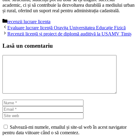
academic, ci și să contribuie la dezvoltarea durabilă a mediului urban
și rural, oferind un suport real pentru administrația cadastrală.
Categorii
recenzii lucrare licenta
Evaluare lucrare licență Oravița Universitatea Educație Fizică
Recenzii licență și proiect de diplomă auditivă la USAMV Timiș
Lasă un comentariu
Comentariu
Nume
Email
Site
web
Salvează-mi numele, emailul și site-ul web în acest navigator
pentru data viitoare când o să comentez.