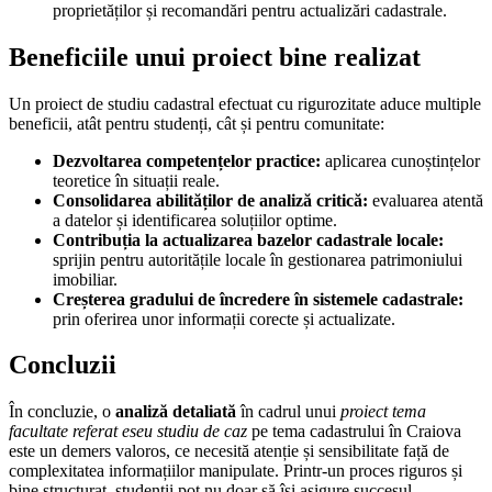
proprietăților și recomandări pentru actualizări cadastrale.
Beneficiile unui proiect bine realizat
Un proiect de studiu cadastral efectuat cu rigurozitate aduce multiple
beneficii, atât pentru studenți, cât și pentru comunitate:
Dezvoltarea competențelor practice:
aplicarea cunoștințelor
teoretice în situații reale.
Consolidarea abilităților de analiză critică:
evaluarea atentă
a datelor și identificarea soluțiilor optime.
Contribuția la actualizarea bazelor cadastrale locale:
sprijin pentru autoritățile locale în gestionarea patrimoniului
imobiliar.
Creșterea gradului de încredere în sistemele cadastrale:
prin oferirea unor informații corecte și actualizate.
Concluzii
În concluzie, o
analiză detaliată
în cadrul unui
proiect tema
facultate referat eseu studiu de caz
pe tema cadastrului în Craiova
este un demers valoros, ce necesită atenție și sensibilitate față de
complexitatea informațiilor manipulate. Printr-un proces riguros și
bine structurat, studenții pot nu doar să își asigure succesul