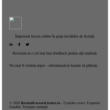
Împreună facem ordine în piața lucrărilor de licență.
Recenzia ta e cel mai bun feedback pentru alți studenți.
Nu mai fi victima țepei – informează-te înainte să plătești.
© 2026
RecenziiLucrareLicenta.ro
- Evaluăm corect. Expunem
fraudele. Protejăm studenții.