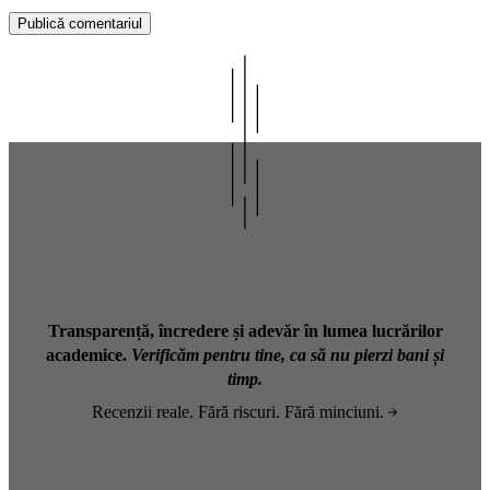
Transparență, încredere și adevăr în lumea lucrărilor
academice.
Verificăm pentru tine, ca să nu pierzi bani și
timp.
Recenzii reale. Fără riscuri. Fără minciuni.