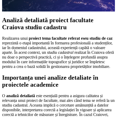
Analiză detaliată proiect facultate
Craiova studiu cadastru
Realizarea unui
proiect tema facultate referat eseu studiu de caz
reprezintă o etapă importantă în formarea profesională a studenților,
iar în domeniul cadastrului, această experiență capătă o valoare
aparte. În acest context, un
studiu cadastral
realizat în Craiova oferă
nu doar o perspectivă practică, ci și o înțelegere profundă asupra
modului în care informațiile topografice și juridice se împletesc
pentru a crea o bază solidă în gestionarea proprietăților imobiliare.
Importanța unei analize detaliate în
proiectele academice
O
analiză detaliată
este esențială pentru a asigura calitatea și
relevanța unui proiect de facultate, mai ales când tema se referă la un
studiu cadastral. Aceasta implică o cercetare amănunțită a datelor
disponibile, interpretarea corectă a legislației în vigoare și aplicarea
corectă a tehnicilor de măsurare și înregistrare. În cazul Craiovei,