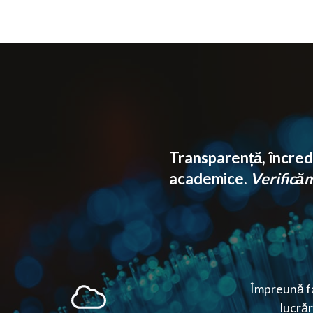
Transparență, încrede
academice.
Verificăm 
Împreună fa
lucrăr