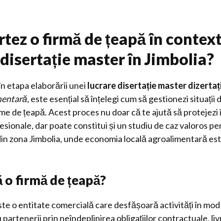
tez o firmă de țeapă în context
 disertație master în Jimbolia?
 în etapa elaborării unei
lucrare disertație master dizertaț
mentară
, este esențial să înțelegi cum să gestionezi situații
me de țeapă. Acest proces nu doar că te ajută să protejezi
sionale, dar poate constitui și un studiu de caz valoros pen
 din zona Jimbolia, unde economia locală agroalimentară est
 o firmă de țeapă?
te o entitate comercială care desfășoară activități în mod
u partenerii prin neîndeplinirea obligațiilor contractuale, li