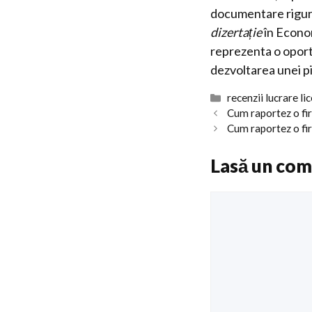
documentare riguro
dizertație
în Econom
reprezenta o oportu
dezvoltarea unei p
Categorii
recenzii lucrare li
Cum raportez o fir
Cum raportez o fir
Lasă un com
Comentariu