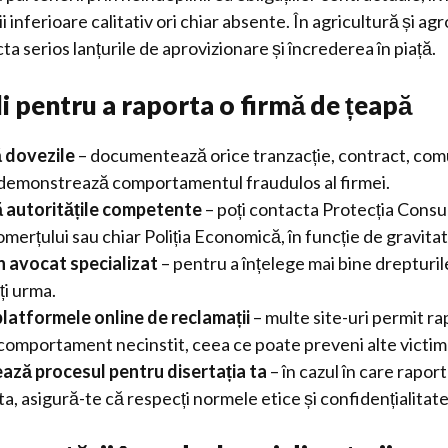
 inferioare calitativ ori chiar absente. În agricultură și ag
ta serios lanțurile de aprovizionare și încrederea în piață.
li pentru a raporta o firmă de țeapă
 dovezile
– documentează orice tranzacție, contract, com
demonstrează comportamentul fraudulos al firmei.
 autoritățile competente
– poți contacta Protecția Consu
merțului sau chiar Poliția Economică, în funcție de gravitate
 avocat specializat
– pentru a înțelege mai bine drepturile 
ți urma.
platformele online de reclamații
– multe site-uri permit ra
 comportament necinstit, ceea ce poate preveni alte victim
ză procesul pentru disertația ta
– în cazul în care rapor
a, asigură-te că respecți normele etice și confidențialitate