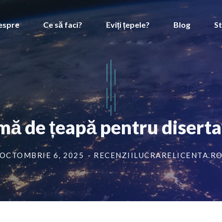
espre
Ce să faci?
Eviți țepele?
Blog
St
mă de țeapă pentru diserta
OCTOMBRIE 6, 2025
- RECENZIILUCRARELICENTA.R