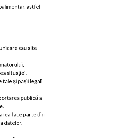
roalimentar, astfel
unicare sau alte
matorului,
a situației.
tale și pașii legali
portarea publică a
e.
tarea face parte din
a datelor.