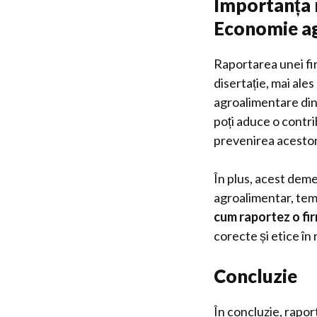
Importanța r
Economie a
Raportarea unei fi
disertație, mai ale
agroalimentare din 
poți aduce o contri
prevenirea acestor 
În plus, acest deme
agroalimentar, teme
cum raportez o fi
corecte și etice în
Concluzie
În concluzie, rapor