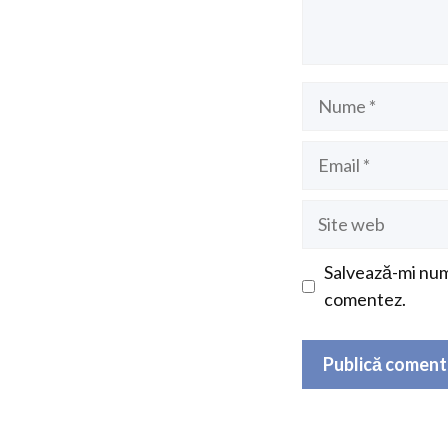
Nume
Email
Site
web
Salvează-mi nume
comentez.