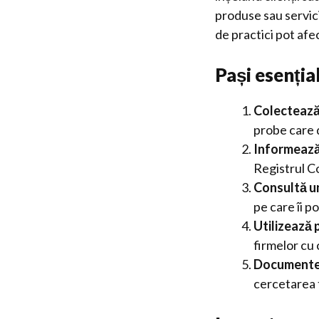
produse sau servicii
de practici pot afec
Pași esenția
Colectează
probe care 
Informează
Registrul Co
Consultă un
pe care îi po
Utilizează 
firmelor cu
Documentea
cercetarea t