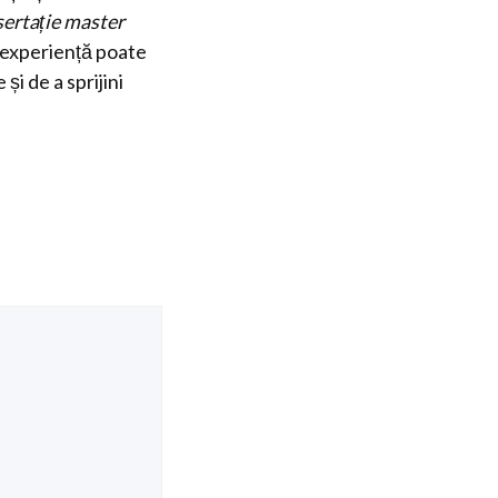
sertație master
 experiență poate
i de a sprijini