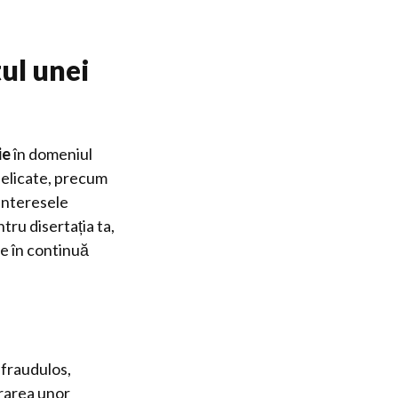
ul unei
ie
în domeniul
 delicate, precum
 interesele
tru disertația ta,
e în continuă
 fraudulos,
vrarea unor