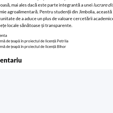
asă, mai ales dacă este parte integrantă a unei
lucrare di
ie agroalimentară. Pentru studenții din Jimbolia, această
nitate de a aduce un plus de valoare cercetării academice ș
iețe locale sănătoase și transparente.
centa
mă de țeapă în proiectul de licență Petrila
mă de țeapă în proiectul de licență Bihor
entariu