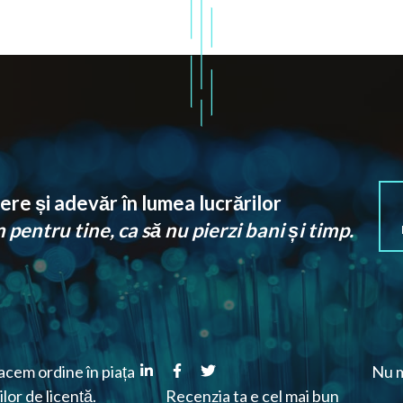
re și adevăr în lumea lucrărilor
pentru tine, ca să nu pierzi bani și timp.
cem ordine în piața
Nu m
ilor de licență.
Recenzia ta e cel mai bun