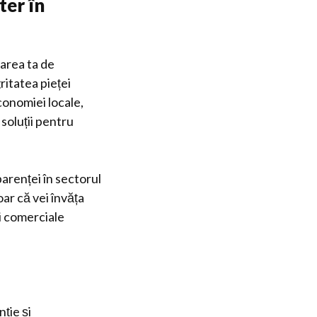
ter în
area ta de
ritatea pieței
conomiei locale,
 soluții pentru
parenței în sectorul
ar că vei învăța
ci comerciale
ție și