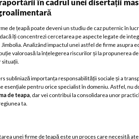
aportării în cadrul unei disertații mas
groalimentară
rme de țeapă poate deveni un studiu de caz puternic în lucr
s dacă îți concentrezi cercetarea pe aspecte legate de integ
Jimbolia. Analizând impactul unei astfel de firme asupra e
buție valoroasă la înțelegerea riscurilor și la propunerea de
situații.
rs subliniază importanța responsabilității sociale și a trans
 esențiale pentru orice specialist în domeniu. Astfel, nu do
rma de teapa
, dar vei contribui la consolidarea unor practi
 regiunea ta.
tarea unei firme de țeapă este un proces care necesită aten