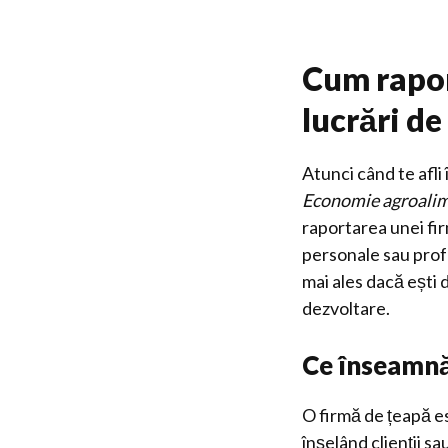
Cum rapor
lucrări de
Atunci când te afli
Economie agroali
raportarea unei fir
personale sau profe
mai ales dacă ești
dezvoltare.
Ce înseamnă
O firmă de țeapă es
înșelând clienții sa