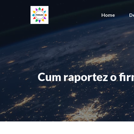
Sari
la
Home
D
conținut
Cum raportez o fir