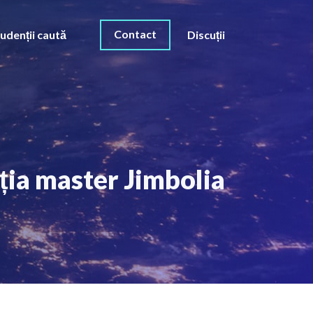
Contact
udenții caută
Discuții
ția master Jimbolia
O