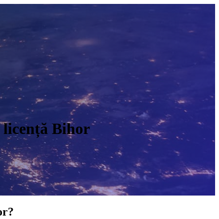
 licență Bihor
O
or?