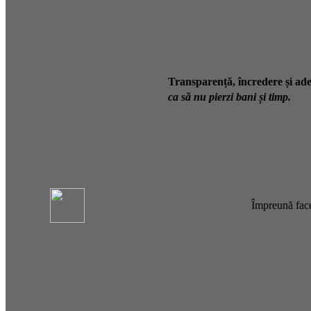
Transparență, încredere și ade
ca să nu pierzi bani și timp.
Împreună face