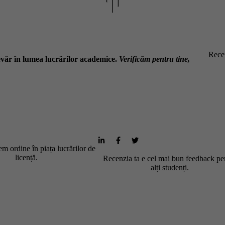
Recen
văr în lumea lucrărilor academice.
Verificăm pentru tine,
m ordine în piața lucrărilor de
licență.
Recenzia ta e cel mai bun feedback pe
alți studenți.