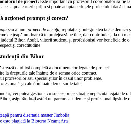
onatorul de proiect:
Este important ca profesorul coordonator să fie la 
acesta poate oferi sprijin și poate adapta cerințele proiectului dacă situa
să acționezi prompt și corect?
ență
sau a unui
proiect de licență
, reputația și integritatea ta academică 
rme de țeapă nu doar că te protejează pe tine, dar contribuie și la un me
 județul Bihor. Astfel, viitorii studenți și profesioniști vor beneficia de 
espect și corectitudine.
studenții din Bihor
i păstrează o arhivă completă a documentelor legate de proiect.
re la drepturile tale înainte de a semna orice contract.
rul profesorilor sau specialiștilor în cazul unor probleme.
ofesională și calmă în toate demersurile tale.
dări, vei putea gestiona cu succes orice situație neplăcută legată de o 
 Bihor, asigurându-ți astfel un parcurs academic și profesional lipsit de o
eapă pentru disertația master Jimbolia
e este plagiată la Bioterra Neamț Arts