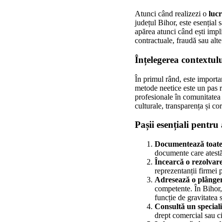
Atunci când realizezi o
lucr
județul Bihor, este esențial s
apărea atunci când ești impli
contractuale, fraudă sau alt
Înțelegerea contextul
În primul rând, este importa
metode neetice este un pas r
profesionale în comunitatea 
culturale, transparența și co
Pașii esențiali pentru
Documentează toate 
documente care atestă
Încearcă o rezolvar
reprezentanții firmei p
Adresează o plângere
competente. În Bihor,
funcție de gravitatea s
Consultă un speciali
drept comercial sau civ