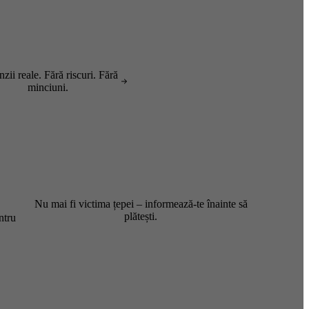
zii reale. Fără riscuri. Fără
minciuni.
Nu mai fi victima țepei – informează-te înainte să
plătești.
ntru