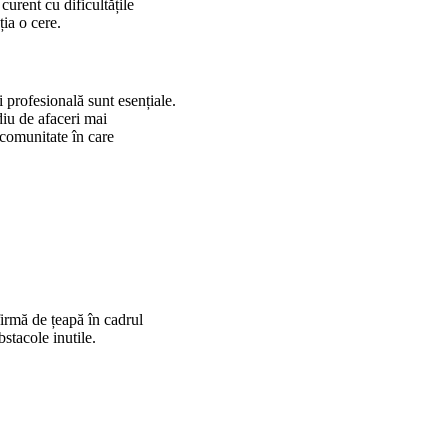
curent cu dificultățile
ția o cere.
și profesională sunt esențiale.
diu de afaceri mai
o comunitate în care
firmă de țeapă în cadrul
bstacole inutile.