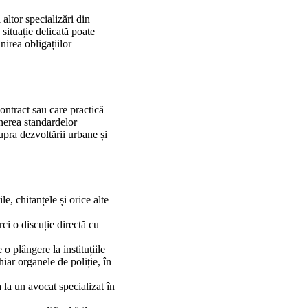
 altor specializări din
situație delicată poate
nirea obligațiilor
ontract sau care practică
inerea standardelor
upra dezvoltării urbane și
e, chitanțele și orice alte
ci o discuție directă cu
o plângere la instituțiile
ar organele de poliție, în
a la un avocat specializat în