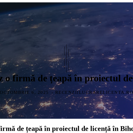
o firmă de țeapă în proiectul de
OCTOMBRIE 6, 2025
- RECENZIILUCRARELICENTA.R
rmă de țeapă în proiectul de licență în Bih