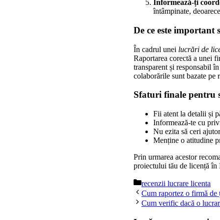
Informează-ți coord
întâmpinate, deoarece 
De ce este important 
În cadrul unei
lucrări de lic
Raportarea corectă a unei fi
transparent și responsabil în
colaborările sunt bazate pe r
Sfaturi finale pentru 
Fii atent la detalii ș
Informează-te cu privi
Nu ezita să ceri ajuto
Menține o atitudine pr
Prin urmarea acestor recoman
proiectului tău de licență în
Categorii
recenzii lucrare licenta
Cum raportez o firmă de ț
Cum verific dacă o lucrar