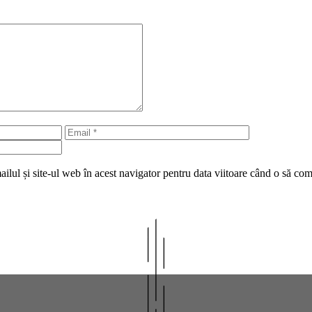
Email
Site
web
lul și site-ul web în acest navigator pentru data viitoare când o să co