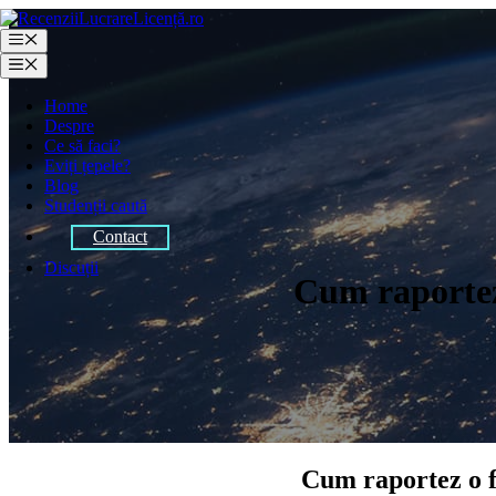
Sari
la
Meniu
conținut
Meniu
Home
Despre
Ce să faci?
Eviți țepele?
Blog
Studenții caută
Contact
Discuții
Cum raportez 
Cum raportez o fi