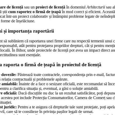
are de licență
sau un
proiect de licență
în domeniul
Arhitecturii
sau al
ă știi
cum raportez o firmă de țeapă
în mod corect și eficient. Această 
cat într-un proiect colaborativ și întâmpini probleme legate de neîndepli
e forme de înșelăciune.
ui și importanța raportării
nt să subliniem că raportarea unei firme care nu respectă termenii unui c
esponsabil, atât pentru protejarea propriilor drepturi, cât și pentru menț
locală. În Bihor, unde proiectele de licență pot avea un impact direct as
rectitudinea sunt esențiale.
 a raporta o firmă de țeapă în proiectul de licență
dovezile:
Păstrează toate contractele, corespondența prin e-mail, facturil
 relația contractuală și problemele apărute.
e amiabilă:
Înainte de a face o sesizare oficială, este recomandat să încer
entru a clarifica situația și, eventual, a găsi o soluție amiabilă.
 oficială:
Dacă discuțiile nu duc la un rezultat satisfăcător, poți depune 
 acestea pot include Protecția Consumatorilor, Camera de Comerț sau chi
ituației.
st juridic:
Pentru a te asigura că drepturile tale sunt protejate, poți apel
il, care să te consilieze în privința pașilor legali de urmat.