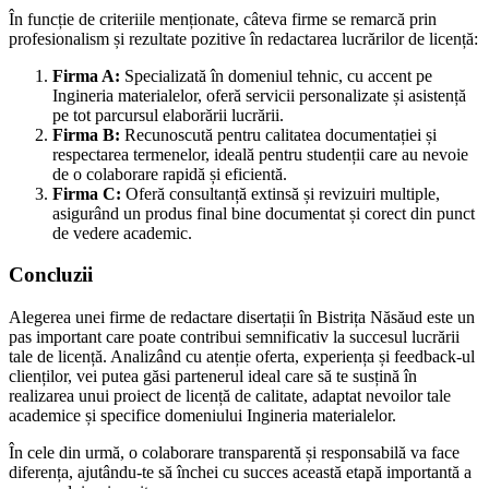
În funcție de criteriile menționate, câteva firme se remarcă prin
profesionalism și rezultate pozitive în redactarea lucrărilor de licență:
Firma A:
Specializată în domeniul tehnic, cu accent pe
Ingineria materialelor, oferă servicii personalizate și asistență
pe tot parcursul elaborării lucrării.
Firma B:
Recunoscută pentru calitatea documentației și
respectarea termenelor, ideală pentru studenții care au nevoie
de o colaborare rapidă și eficientă.
Firma C:
Oferă consultanță extinsă și revizuiri multiple,
asigurând un produs final bine documentat și corect din punct
de vedere academic.
Concluzii
Alegerea unei firme de redactare disertații în Bistrița Năsăud este un
pas important care poate contribui semnificativ la succesul lucrării
tale de licență. Analizând cu atenție oferta, experiența și feedback-ul
clienților, vei putea găsi partenerul ideal care să te susțină în
realizarea unui proiect de licență de calitate, adaptat nevoilor tale
academice și specifice domeniului Ingineria materialelor.
În cele din urmă, o colaborare transparentă și responsabilă va face
diferența, ajutându-te să închei cu succes această etapă importantă a