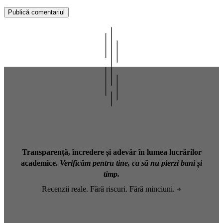
Transparență, încredere și adevăr în lumea lucrărilor
academice.
Verificăm pentru tine, ca să nu pierzi bani și
timp.
Recenzii reale. Fără riscuri. Fără minciuni.