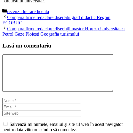
parcursului universitar.
Categorii
recenzii lucrare licenta
Compara firme redactare disertatii grad didactic Reghin
ECOBUC
Compara firme redactare disertații master Horezu Universitatea
Petrol Gaze Ploiești Geografia turismului
Lasă un comentariu
Comentariu
Nume
Email
Site
web
Salvează-mi numele, emailul și site-ul web în acest navigator
pentru data viitoare când o să comentez.