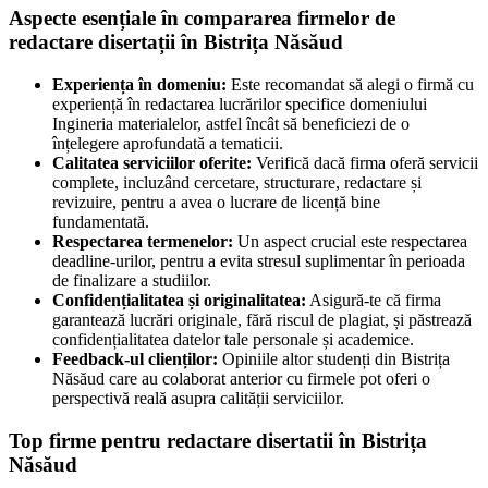
Aspecte esențiale în compararea firmelor de
redactare disertații în Bistrița Năsăud
Experiența în domeniu:
Este recomandat să alegi o firmă cu
experiență în redactarea lucrărilor specifice domeniului
Ingineria materialelor, astfel încât să beneficiezi de o
înțelegere aprofundată a tematicii.
Calitatea serviciilor oferite:
Verifică dacă firma oferă servicii
complete, incluzând cercetare, structurare, redactare și
revizuire, pentru a avea o lucrare de licență bine
fundamentată.
Respectarea termenelor:
Un aspect crucial este respectarea
deadline-urilor, pentru a evita stresul suplimentar în perioada
de finalizare a studiilor.
Confidențialitatea și originalitatea:
Asigură-te că firma
garantează lucrări originale, fără riscul de plagiat, și păstrează
confidențialitatea datelor tale personale și academice.
Feedback-ul clienților:
Opiniile altor studenți din Bistrița
Năsăud care au colaborat anterior cu firmele pot oferi o
perspectivă reală asupra calității serviciilor.
Top firme pentru redactare disertatii în Bistrița
Năsăud