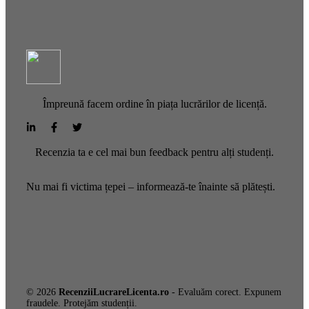
Împreună facem ordine în piața lucrărilor de licență.
Recenzia ta e cel mai bun feedback pentru alți studenți.
Nu mai fi victima țepei – informează-te înainte să plătești.
© 2026
RecenziiLucrareLicenta.ro
- Evaluăm corect. Expunem
fraudele. Protejăm studenții.