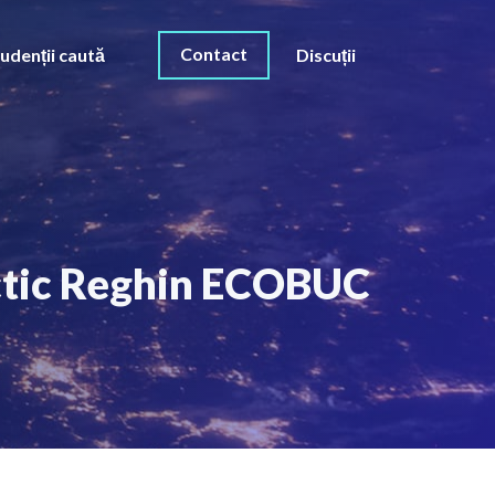
Contact
udenții caută
Discuții
actic Reghin ECOBUC
O