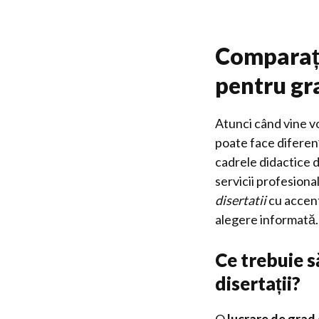
Comparație
pentru gr
Atunci când vine v
poate face diferenț
cadrele didactice 
servicii profesiona
disertatii
cu accent 
alegere informată.
Ce trebuie s
disertații?