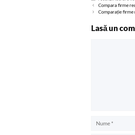
Compara firme red
Comparație firme r
Lasă un com
Comentariu
Nume