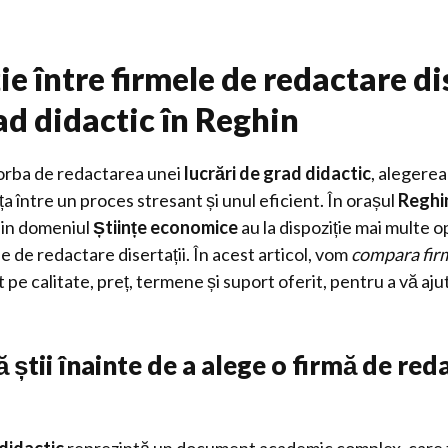
 între firmele de redactare dis
ad didactic în Reghin
orba de redactarea unei
lucrări de grad didactic
, alegerea
a între un proces stresant și unul eficient. În orașul
Reghi
din domeniul
Științe economice
au la dispoziție mai multe o
le de redactare disertații. În acest articol, vom
compara fir
pe calitate, preț, termene și suport oferit, pentru a vă ajut
ă știi înainte de a alege o firmă de red