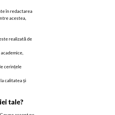
ate în redactarea
intre acestea,
este realizată de
e academice,
de cerințele
la calitatea și
ei tale?
C pune accent pe