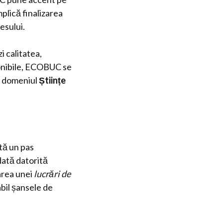
plică finalizarea
esului.
i calitatea,
onibile, ECOBUC se
n domeniul
Științe
tă un pas
ată datorită
zarea unei
lucrări de
bil șansele de