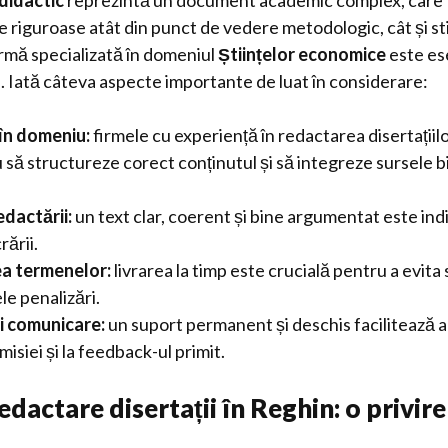
didactic
reprezintă un document academic complex, care 
riguroase atât din punct de vedere metodologic, cât și sti
irmă specializată în domeniul
Științelor economice
este es
e. Iată câteva aspecte importante de luat în considerare:
în domeniu:
firmele cu experiență în redactarea disertațiil
u să structureze corect conținutul și să integreze sursele b
edactării:
un text clar, coerent și bine argumentat este in
rării.
a termenelor:
livrarea la timp este crucială pentru a evita
le penalizări.
i comunicare:
un suport permanent și deschis facilitează ad
misiei și la feedback-ul primit.
edactare disertații în Reghin: o privire