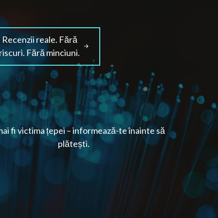
Recenzii reale. Fără
riscuri. Fără minciuni.
ai fi victima țepei – informează-te înainte să
plătești.