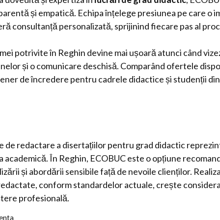
arentă și empatică. Echipa înțelege presiunea pe care o im
feră consultanță personalizată, sprijinind fiecare pas al proc
rmei potrivite în Reghin devine mai ușoară atunci când vizez
nelor și o comunicare deschisă. Comparând ofertele disp
ener de încredere pentru cadrele didactice și studenții di
 de redactare a disertațiilor pentru grad didactic reprezin
era academică. În Reghin, ECOBUC este o opțiune recomand
izării și abordării sensibile față de nevoile clienților. Reali
redactate, conform standardelor actuale, crește considera
tere profesională.
centa