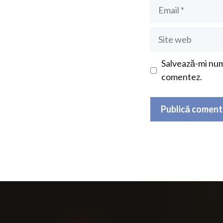
Email
Site
web
Salvează-mi nume
comentez.