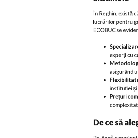
În Reghin, există c
lucrărilor pentru g
ECOBUC se evidenț
Specializar
experți cu 
Metodologi
asigurând u
Flexibilitat
instituției ș
Prețuri com
complexitate
De ce să ale
Pe lângă experiența