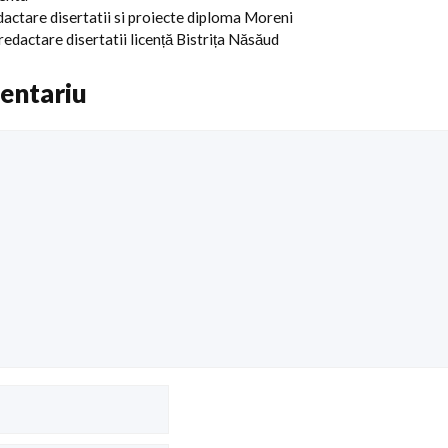
actare disertatii si proiecte diploma Moreni
edactare disertatii licență Bistrița Năsăud
entariu