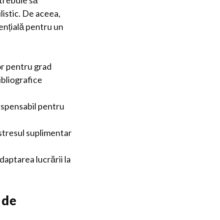
trebuie să
listic. De aceea,
ențială pentru un
or pentru grad
ibliografice
dispensabil pentru
 stresul suplimentar
aptarea lucrării la
 de