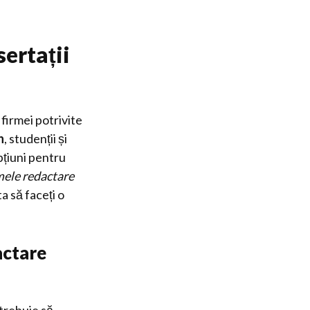
ertații
 firmei potrivite
n
, studenții și
pțiuni pentru
mele redactare
a să faceți o
actare