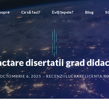
espre
Ce să faci?
Eviți țepele?
Blog
St
ctare disertatii grad did
OCTOMBRIE 6, 2025
- RECENZIILUCRARELICENTA.R