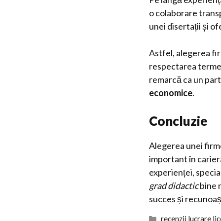
o colaborare transp
unei disertații și o
Astfel, alegerea fi
respectarea terme
remarcă ca un part
economice
.
Concluzie
Alegerea unei firme
important în cari
experienței, special
grad didactic
bine 
succes și recunoaș
Categorii
recenzii lucrare li