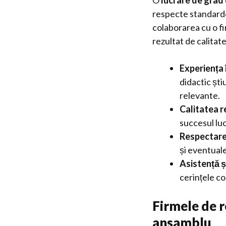
O
lucrare de grad 
respecte standarde 
colaborarea cu o f
rezultat de calitat
Experiența 
didactic ști
relevante.
Calitatea r
succesul luc
Respectare
și eventuale
Asistență ș
cerințele co
Firmele de r
ansamblu