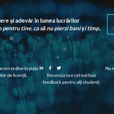
re și adevăr în lumea lucrărilor
pentru tine, ca să nu pierzi bani și timp.
cem ordine în piața
Nu m
ilor de licență.
Recenzia ta e cel mai bun
feedback pentru alți studenți.