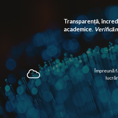
Transparență, încrede
academice.
Verificăm 
Împreună fa
lucrăr