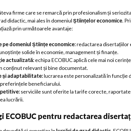
âteva firme care se remarcă prin profesionalism și seriozit
rad didactic, mai ales în domeniul
Științelor economice
. Pr
iază prin următoarele avantaje:
e pe domeniul Științe economice:
redactarea disertațiilor 
cunoștințe solide în economie, management și finanțe.
e actualizată:
echipa ECOBUC aplică cele mai noi cerinț
n conținut relevant și bine documentat.
e și adaptabilitate:
lucrarea este personalizată în funcție 
i preferințele beneficiarului.
petitive:
serviciile sunt oferite la tarife corecte, raportate 
a lucrării.
gi ECOBUC pentru redactarea disertați
 dovedită și expertiza în
lucrări de grad didactic
, ECOBU