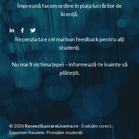
Împreună facem ordine în piața lucrărilor de
licență.
Recenzia ta e cel mai bun feedback pentru alți
studenți.
Nu mai fi victima țepei – informează-te înainte să
plătești.
© 2026
RecenziiLucrareLicenta.ro
- Evaluăm corect.
Expunem fraudele. Protejăm studenții.