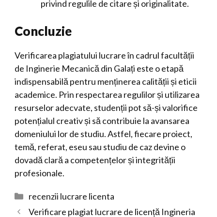
privind regulile de citare și originalitate.
Concluzie
Verificarea plagiatului lucrare în cadrul facultății
de Inginerie Mecanică din Galați este o etapă
indispensabilă pentru menținerea calității și eticii
academice. Prin respectarea regulilor și utilizarea
resurselor adecvate, studenții pot să-și valorifice
potențialul creativ și să contribuie la avansarea
domeniului lor de studiu. Astfel, fiecare proiect,
temă, referat, eseu sau studiu de caz devine o
dovadă clară a competențelor și integrității
profesionale.
Categorii
recenzii lucrare licenta
Verificare plagiat lucrare de licență Ingineria