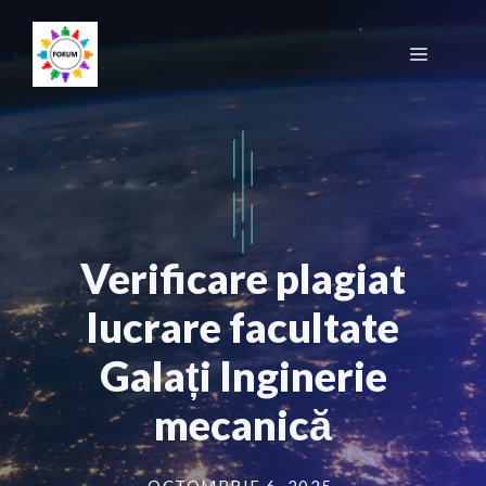
Sari
la
Meniu
conținut
Verificare plagiat
lucrare facultate
Galați Inginerie
mecanică