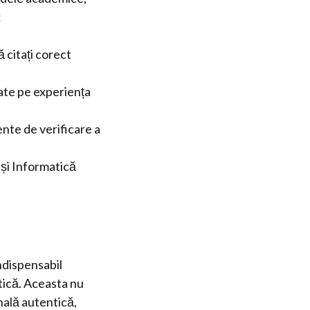
:
ă citați corect
zate pe experiența
ente de verificare a
 și Informatică
ndispensabil
tică. Aceasta nu
nală autentică,