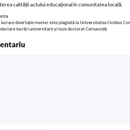
terea calității actului educațional în comunitatea locală.
centa
 lucrare disertație master este plagiată la Universitatea Ovidius Co
redactare lucrări universitare și teze doctorat Cernavodă
entariu