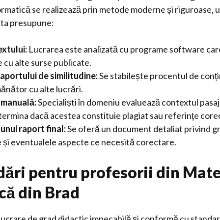
rmatică se realizează prin metode moderne și riguroase, ut
sta presupune:
xtului:
Lucrarea este analizată cu programe software ca
le cu alte surse publicate.
aportului de similitudine:
Se stabilește procentul de conți
ănător cu alte lucrări.
 manuală:
Specialiști în domeniu evaluează contextul pasaj
ermina dacă acestea constituie plagiat sau referințe corec
unui raport final:
Se oferă un document detaliat privind g
e și eventualele aspecte ce necesită corectare.
ri pentru profesorii din Mate
că din Brad
 lucrare de grad didactic impecabilă și conformă cu standa