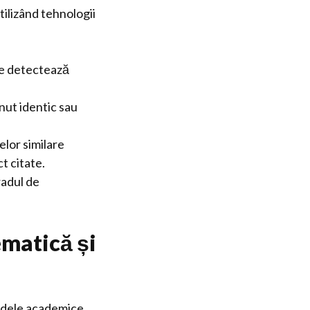
ilizând tehnologii
re detectează
nut identic sau
elor similare
t citate.
radul de
matică și
rdele academice,