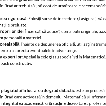
din Brad ar trebui să țină cont de următoarele recomandări
ea riguroasă:
Folosiți surse de încredere și asigurați-vă c
ațiile preluate.
ropriilor idei:
Încercați să aduceți contribuții originale, ba
ea personală a materiei.
 prealabilă:
Înainte de depunerea oficială, utilizați instrum
 pentru a corecta eventualele inadvertențe.
 experților:
Apelați la colegi sau specialiști în Matematică
back constructiv.
 plagiatului în lucrarea de grad didactic
este un proces i
din Brad care activează în domeniul Matematică și Informa
integritatea academică, ci și susține dezvoltarea profesio