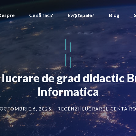
Despre
Ce să faci?
Eviți țepele?
Blog
t lucrare de grad didactic 
Informatica
OCTOMBRIE 6, 2025
- RECENZIILUCRARELICENTA.R