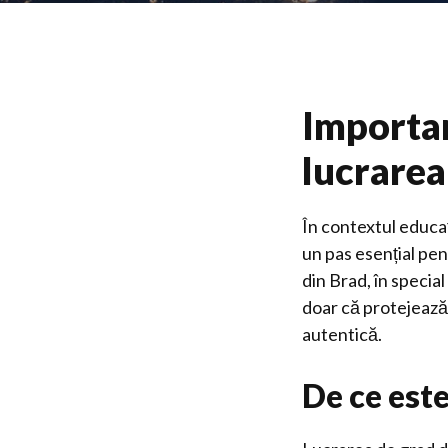
Importan
lucrarea
În contextul educaț
un pas esențial pen
din Brad, în specia
doar că protejează
autentică.
De ce est