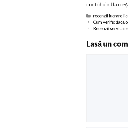
contribuind la creș
Categorii
recenzii lucrare li
Cum verific dacă o
Recenzii servicii 
Lasă un com
Comentariu