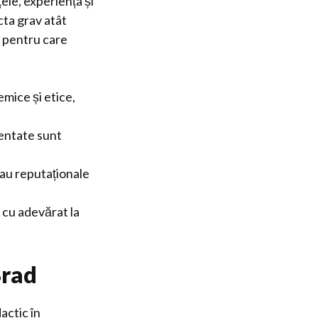
le, experiența și
cta grav atât
e pentru care
mice și etice,
zentate sunt
sau reputaționale
 cu adevărat la
Brad
actic în