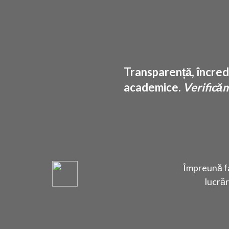
Transparență, încrede
academice.
Verificăm 
Împreună fa
lucrăr