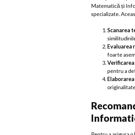
Matematică și Info
specializate. Acea
Scanarea te
similitudini
Evaluarea r
foarte asem
Verificarea
pentru a det
Elaborarea 
originalitat
Recomandă
Informati
Pentru a asigura o