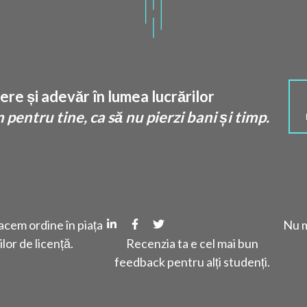
re și adevăr în lumea lucrărilor
pentru tine, ca să nu pierzi bani și timp.
cem ordine în piața
Nu m
ilor de licență.
Recenzia ta e cel mai bun
feedback pentru alți studenți.