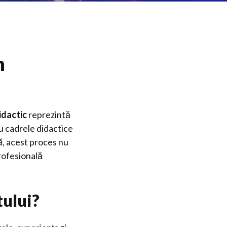
n
idactic
reprezintă
ru cadrele didactice
ă
, acest proces nu
rofesională
tului?