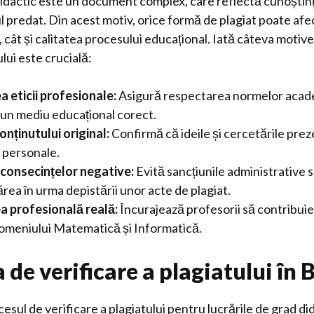
idactic este un document complex, care reflectă cunoștințe
l predat. Din acest motiv, orice formă de plagiat poate afe
, cât și calitatea procesului educațional. Iată câteva motiv
lui este crucială:
 eticii profesionale:
Asigură respectarea normelor acade
n mediu educațional corect.
onținutului original:
Confirmă că ideile și cercetările pre
i personale.
consecințelor negative:
Evită sancțiunile administrative 
rea în urma depistării unor acte de plagiat.
a profesională reală:
Încurajează profesorii să contribuie
omeniului Matematică și Informatică.
de verificare a plagiatului în 
cesul de verificare a plagiatului pentru lucrările de grad did