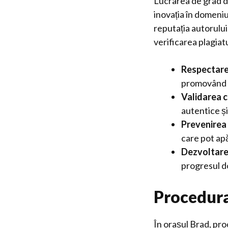
Lucrarea de grad d
inovația în domeniu
reputația autorului
verificarea plagiatu
Respectarea
promovând u
Validarea c
autentice ș
Prevenirea 
care pot apă
Dezvoltare
progresul d
Procedura 
În orașul Brad, pro