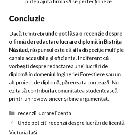
putea ajuta firma să se perfecționeze.
Concluzie
Dacă te întrebi
unde pot lăsa o recenzie despre
o firmă de redactare lucrare diplomă în Bistrița
Năsăud
, răspunsul este că ai la dispoziție multiple
canale accesibile și eficiente. Indiferent că
vorbești despre redactarea unei lucrări de
diplomă în domeniul Ingineriei Forestiere sau un
alt proiect de diplomă, părerea ta contează. Nu
ezita să contribui la comunitatea studențească
printr-un review sincer și bine argumentat.
Categorii
recenzii lucrare licenta
Unde pot citi recenzii despre lucrări de licență
Victoria Iași