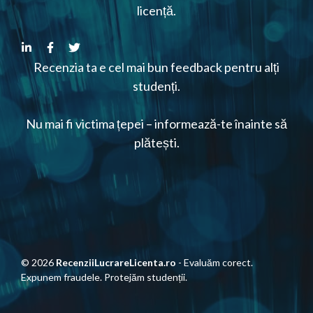
licență.
Recenzia ta e cel mai bun feedback pentru alți
studenți.
Nu mai fi victima țepei – informează-te înainte să
plătești.
© 2026
RecenziiLucrareLicenta.ro
- Evaluăm corect.
Expunem fraudele. Protejăm studenții.