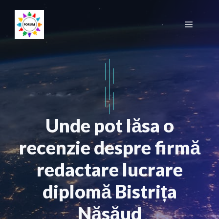
Sari
la
Meniu
conținut
Unde pot lăsa o
recenzie despre firmă
redactare lucrare
diplomă Bistrița
Năsăud