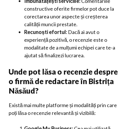
Îmbunătățești serviciile:
Comentariile
constructive oferite firmelor pot duce la
corectarea unor aspecte și creșterea
calității muncii prestate.
Recunoști efortul:
Dacă ai avut o
experiență pozitivă, o recenzie este o
modalitate de a mulțumi echipei care te-a
ajutat să finalizezi lucrarea.
Unde pot lăsa o recenzie despre
o firmă de redactare în Bistrița
Năsăud?
Există mai multe platforme și modalități prin care
poți lăsa o recenzie relevantă și vizibilă:
Google My Business:
Cea mai utilizată