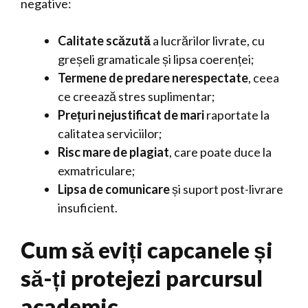
negative:
Calitate scăzută
a lucrărilor livrate, cu
greșeli gramaticale și lipsa coerenței;
Termene de predare nerespectate
, ceea
ce creează stres suplimentar;
Prețuri nejustificat de mari
raportate la
calitatea serviciilor;
Risc mare de plagiat
, care poate duce la
exmatriculare;
Lipsa de comunicare
și suport post-livrare
insuficient.
Cum să eviți capcanele și
să-ți protejezi parcursul
academic