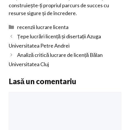
construiește-ți propriul parcurs de succes cu
resurse sigure și de încredere.
Categorii
recenzii lucrare licenta
Țepe lucrări licență și disertații Azuga
Universitatea Petre Andrei
Analiză critică lucrare de licență Bălan
Universitatea Cluj
Lasă un comentariu
Comentariu