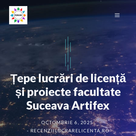
Sari
la
Meniu
conținut
Țepe lucrări de licență
și proiecte facultate
Suceava Artifex
OCTOMBRIE 6, 2025
- RECENZIILUCRARELICENTA.RO