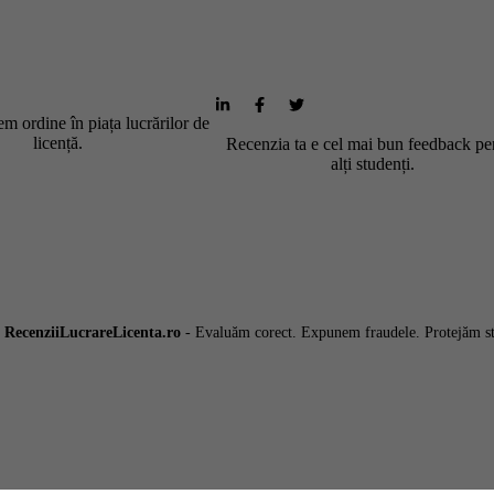
m ordine în piața lucrărilor de
licență.
Recenzia ta e cel mai bun feedback pe
alți studenți.
6
RecenziiLucrareLicenta.ro
- Evaluăm corect. Expunem fraudele. Protejăm st