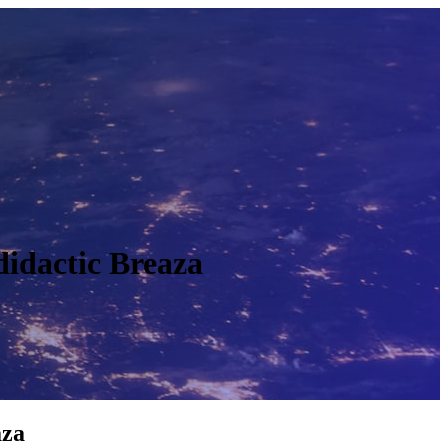
didactic Breaza
O
aza