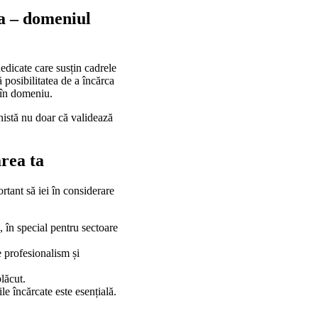
za – domeniul
dedicate care susțin cadrele
ă posibilitatea de a încărca
ă în domeniu.
nistă nu doar că validează
area ta
rtant să iei în considerare
 în special pentru sectoare
e profesionalism și
plăcut.
e încărcate este esențială.