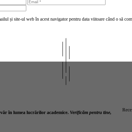
Email
Site
web
lul și site-ul web în acest navigator pentru data viitoare când o să co
Recen
văr în lumea lucrărilor academice.
Verificăm pentru tine,