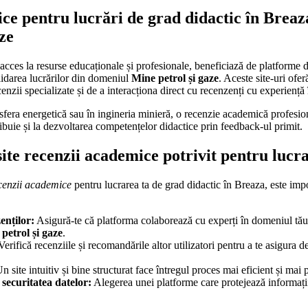
ce pentru lucrări de grad didactic în Brea
ze
 acces la resurse educaționale și profesionale, beneficiază de platforme 
alidarea lucrărilor din domeniul
Mine petrol și gaze
. Aceste site-uri ofer
enzii specializate și de a interacționa direct cu recenzenți cu experienț
 sfera energetică sau în ingineria minieră, o recenzie academică profesio
ribuie și la dezvoltarea competențelor didactice prin feedback-ul primit.
ite recenzii academice potrivit pentru lucr
ecenzii academice
pentru lucrarea ta de grad didactic în Breaza, este impo
enților:
Asigură-te că platforma colaborează cu experți în domeniul tău,
petrol și gaze
.
erifică recenziile și recomandările altor utilizatori pentru a te asigura d
n site intuitiv și bine structurat face întregul proces mai eficient și mai 
 securitatea datelor:
Alegerea unei platforme care protejează informațiil