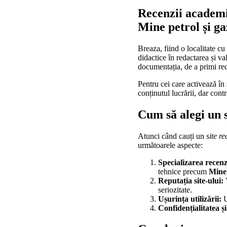
Recenzii academi
Mine petrol și ga
Breaza, fiind o localitate cu
didactice în redactarea și v
documentația, de a primi rec
Pentru cei care activează în
conținutul lucrării, dar cont
Cum să alegi un s
Atunci când cauți un
site r
următoarele aspecte:
Specializarea recenz
tehnice precum
Mine 
Reputația site-ului:
V
seriozitate.
Ușurința utilizării:
U
Confidențialitatea și