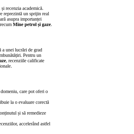
a și recenzia academică.
 reprezintă un sprijin real
 clară asupra importanței
 precum
Mine petrol și gaze
.
ă a unei lucrări de grad
îmbunătățiri. Pentru un
aze
, recenziile calificate
ionale.
i domeniu, care pot oferi o
ribuie la o evaluare corectă
conținutul și să remedieze
cenziilor, accelerând astfel