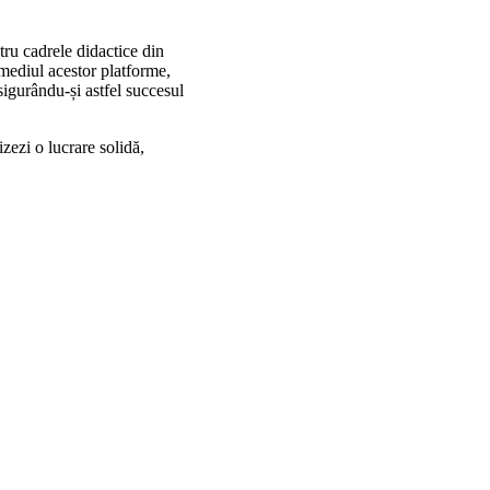
tru cadrele didactice din
rmediul acestor platforme,
asigurându-și astfel succesul
izezi o lucrare solidă,