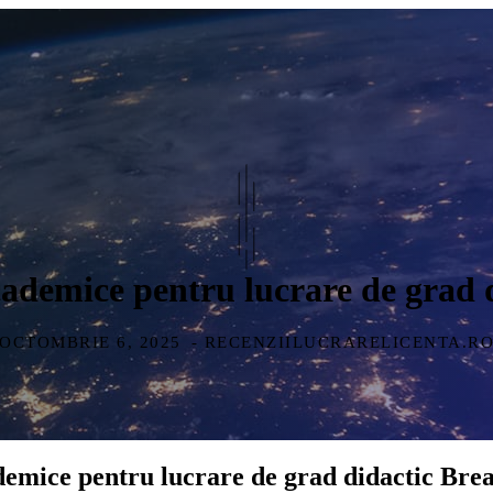
academice pentru lucrare de grad 
OCTOMBRIE 6, 2025
- RECENZIILUCRARELICENTA.R
ademice pentru lucrare de grad didactic Bre