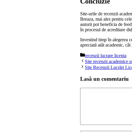
Concluzie
Site-urile de recenzii acade
Breaza, mai ales pentru ce
autorii pot beneficia de feed
în procesul de acreditare did
Investind timp în alegerea cel
apreciată atât academic, cât 
Categorii
recenzii lucrare licenta
Site recenzii academice p
Site Recenzii Lucrări Li
Lasă un comentariu
Comentariu