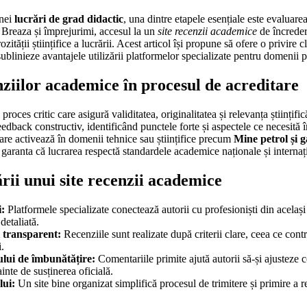
unei
lucrări de grad didactic
, una dintre etapele esențiale este evaluare
 Breaza și împrejurimi, accesul la un
site recenzii academice
de încredere
urozității științifice a lucrării. Acest articol își propune să ofere o privire
sublinieze avantajele utilizării platformelor specializate pentru domenii
ziilor academice în procesul de acreditare
oces critic care asigură validitatea, originalitatea și relevanța științific
eedback constructiv, identificând punctele forte și aspectele ce necesită 
are activează în domenii tehnice sau științifice precum
Mine petrol și g
 garanta că lucrarea respectă standardele academice naționale și internaț
ării unui site recenzii academice
i:
Platformele specializate conectează autorii cu profesioniști din acelaș
detaliată.
i transparent:
Recenziile sunt realizate după criterii clare, ceea ce cont
i.
lui de îmbunătățire:
Comentariile primite ajută autorii să-și ajusteze 
inte de susținerea oficială.
lui:
Un site bine organizat simplifică procesul de trimitere și primire a re