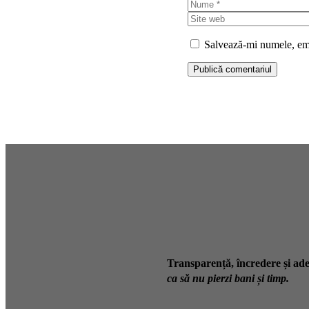
Nume
Salvează-mi numele, emai
Transparență, încredere și ade
ca să nu pierzi bani și timp.