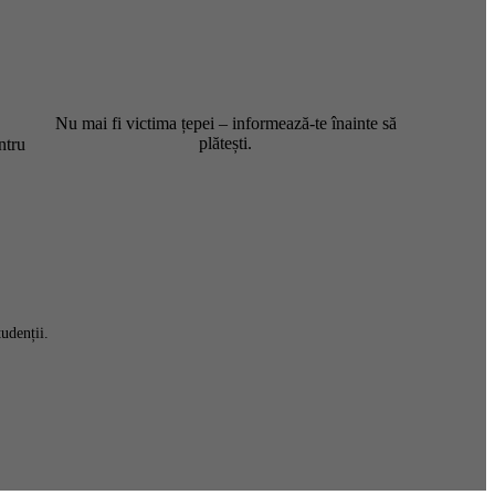
Nu mai fi victima țepei – informează-te înainte să
plătești.
ntru
udenții.