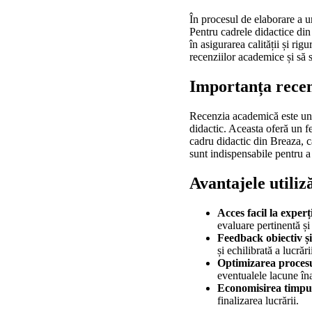
În procesul de elaborare a 
Pentru cadrele didactice din
în asigurarea calității și rig
recenziilor academice și să 
Importanța recen
Recenzia academică este un pr
didactic. Aceasta oferă un f
cadru didactic din Breaza, c
sunt indispensabile pentru a
Avantajele utiliz
Acces facil la experț
evaluare pertinentă și 
Feedback obiectiv ș
și echilibrată a lucrări
Optimizarea procesu
eventualele lacune îna
Economisirea timpu
finalizarea lucrării.