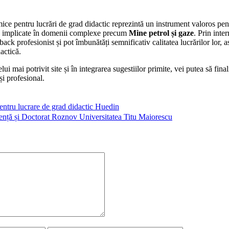
mice pentru lucrări de grad didactic reprezintă un instrument valoros pen
le implicate în domenii complexe precum
Mine petrol și gaze
. Prin inte
back profesionist și pot îmbunătăți semnificativ calitatea lucrărilor lor, 
actică.
ui mai potrivit site și în integrarea sugestiilor primite, vei putea să final
și profesional.
entru lucrare de grad didactic Huedin
cență și Doctorat Roznov Universitatea Titu Maiorescu