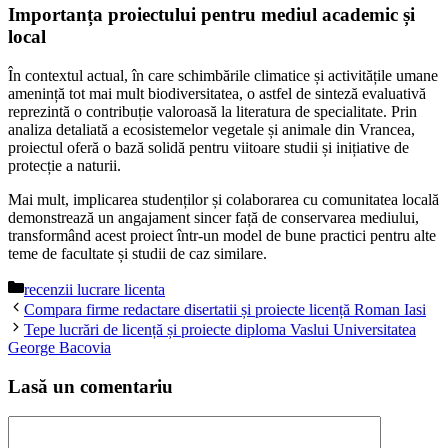
Importanța proiectului pentru mediul academic și
local
În contextul actual, în care schimbările climatice și activitățile umane
amenință tot mai mult biodiversitatea, o astfel de sinteză evaluativă
reprezintă o contribuție valoroasă la literatura de specialitate. Prin
analiza detaliată a ecosistemelor vegetale și animale din Vrancea,
proiectul oferă o bază solidă pentru viitoare studii și inițiative de
protecție a naturii.
Mai mult, implicarea studenților și colaborarea cu comunitatea locală
demonstrează un angajament sincer față de conservarea mediului,
transformând acest proiect într-un model de bune practici pentru alte
teme de facultate și studii de caz similare.
Categorii
recenzii lucrare licenta
Compara firme redactare disertatii și proiecte licență Roman Iasi
Tepe lucrări de licență și proiecte diploma Vaslui Universitatea
George Bacovia
Lasă un comentariu
Comentariu