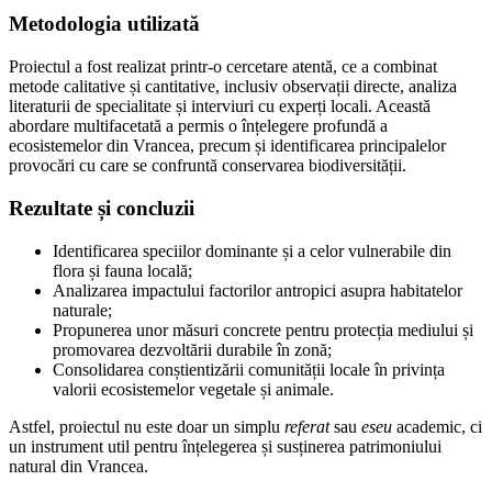
Metodologia utilizată
Proiectul a fost realizat printr-o cercetare atentă, ce a combinat
metode calitative și cantitative, inclusiv observații directe, analiza
literaturii de specialitate și interviuri cu experți locali. Această
abordare multifacetată a permis o înțelegere profundă a
ecosistemelor din Vrancea, precum și identificarea principalelor
provocări cu care se confruntă conservarea biodiversității.
Rezultate și concluzii
Identificarea speciilor dominante și a celor vulnerabile din
flora și fauna locală;
Analizarea impactului factorilor antropici asupra habitatelor
naturale;
Propunerea unor măsuri concrete pentru protecția mediului și
promovarea dezvoltării durabile în zonă;
Consolidarea conștientizării comunității locale în privința
valorii ecosistemelor vegetale și animale.
Astfel, proiectul nu este doar un simplu
referat
sau
eseu
academic, ci
un instrument util pentru înțelegerea și susținerea patrimoniului
natural din Vrancea.