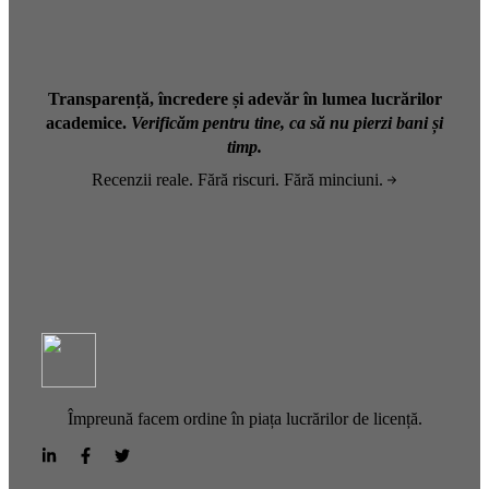
Transparență, încredere și adevăr în lumea lucrărilor
academice.
Verificăm pentru tine, ca să nu pierzi bani și
timp.
Recenzii reale. Fără riscuri. Fără minciuni.
Împreună facem ordine în piața lucrărilor de licență.