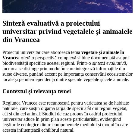
Sinteză evaluativă a proiectului
universitar privind vegetalele și animalele
din Vrancea
Proiectul universitar care abordează tema
vegetale și animale în
Vrancea
oferă o perspectivă complexă și bine documentată asupra
biodiversității specifice acestei regiuni. Printr-o
sinteză evaluativă
,
lucrarea se distinge prin modul în care integrează informațiile din
surse diverse, punând accent pe importanța conservării ecosistemelor
locale și pe interdependența dintre speciile vegetale și cele animale.
Contextul și relevanța temei
Regiunea Vrancea este recunoscută pentru varietatea sa de habitate
naturale, care susțin o gamă largă de specii atât din regnul vegetal,
cât și din cel animal. Studiul de caz propus în cadrul proiectului
universitar aduce în prim-plan aceste particularități, evidențiind
legăturile ecologice dintre componentele mediului și modul în care
acestea influențează echilibrul natural.