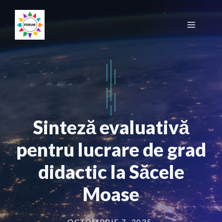
Sari
la
Meniu
conținut
Sinteză evaluativă
pentru lucrare de grad
didactic la Săcele
Moase