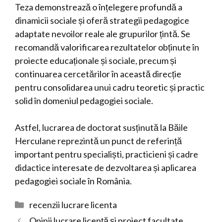
Teza demonstrează o înțelegere profundă a
dinamicii sociale și oferă strategii pedagogice
adaptate nevoilor reale ale grupurilor țintă. Se
recomandă valorificarea rezultatelor obținute în
proiecte educaționale și sociale, precum și
continuarea cercetărilor în această direcție
pentru consolidarea unui cadru teoretic și practic
solid în domeniul pedagogiei sociale.
Astfel, lucrarea de doctorat susținută la Băile
Herculane reprezintă un punct de referință
important pentru specialiști, practicieni și cadre
didactice interesate de dezvoltarea și aplicarea
pedagogiei sociale în România.
Categorii
recenzii lucrare licenta
Opinii lucrare licență și proiect facultate