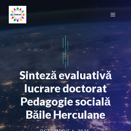
Sari
la
Meniu
conținut
Sinteză evaluativă
lucrare doctorat
Pedagogie socială
Băile Herculane