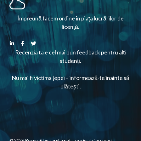
Împreună facem ordine în piața lucrărilor de
licență.
Recenzia ta e cel mai bun feedback pentru alți
studenți.
Nu mai fi victima țepei – informează-te înainte să
plătești.
© 2026
RecenziiLucrareLicenta.ro
- Evaluăm corect.