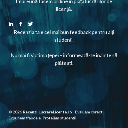
Împreună facem ordine în piața lucrărilor de
licență.
Recenzia ta e cel mai bun feedback pentru alți
studenți.
Nu mai fi victima țepei – informează-te înainte să
plătești.
© 2026
RecenziiLucrareLicenta.ro
- Evaluăm corect.
Expunem fraudele. Protejăm studenții.