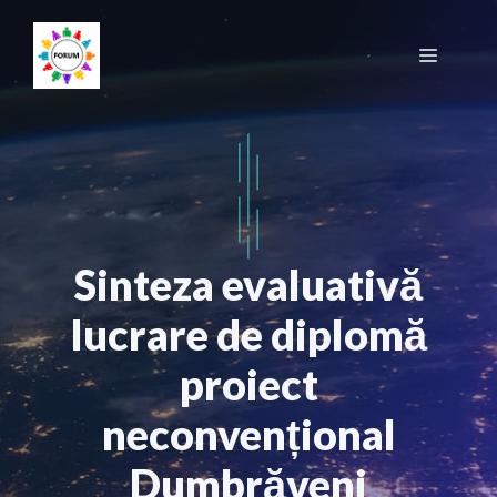
Sari
la
Meniu
conținut
Sinteza evaluativă
lucrare de diplomă
proiect
neconvențional
Dumbrăveni