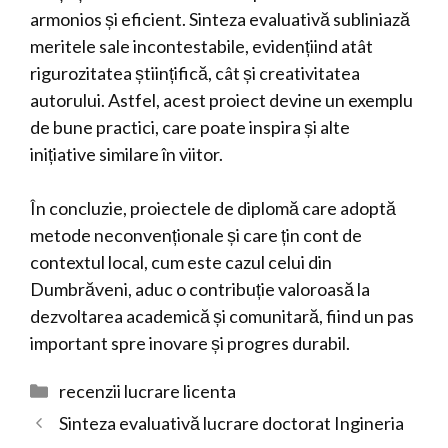
armonios și eficient. Sinteza evaluativă subliniază
meritele sale incontestabile, evidențiind atât
rigurozitatea științifică, cât și creativitatea
autorului. Astfel, acest proiect devine un exemplu
de bune practici, care poate inspira și alte
inițiative similare în viitor.
În concluzie, proiectele de diplomă care adoptă
metode neconvenționale și care țin cont de
contextul local, cum este cazul celui din
Dumbrăveni, aduc o contribuție valoroasă la
dezvoltarea academică și comunitară, fiind un pas
important spre inovare și progres durabil.
Categorii
recenzii lucrare licenta
Sinteza evaluativă lucrare doctorat Ingineria