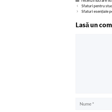
Categorii
recenzii lucrare li
Sfaturi pentru stu
Sfaturi esențiale 
Lasă un com
Comentariu
Nume