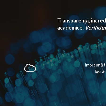
Transparență, încrede
academice.
Verificăm 
Împreună fa
lucrăr