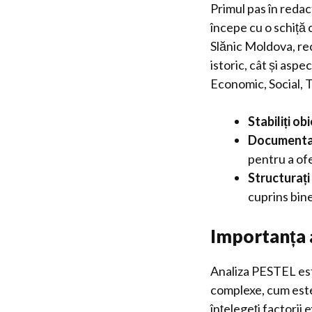
Primul pas în redac
începe cu o schiță 
Slănic Moldova, re
istoric, cât și asp
Economic, Social, T
Stabiliți ob
Documentaț
pentru a of
Structurați
cuprins bine
Importanța 
Analiza PESTEL est
complexe, cum este
înțelegeți factorii