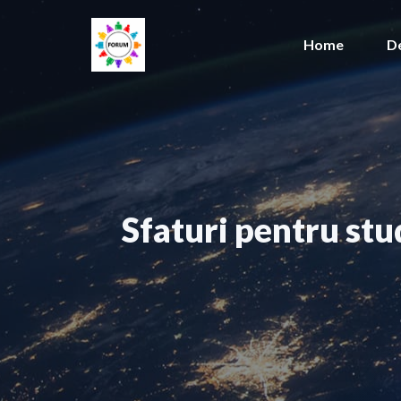
Sari
la
Home
D
conținut
Sfaturi pentru stu