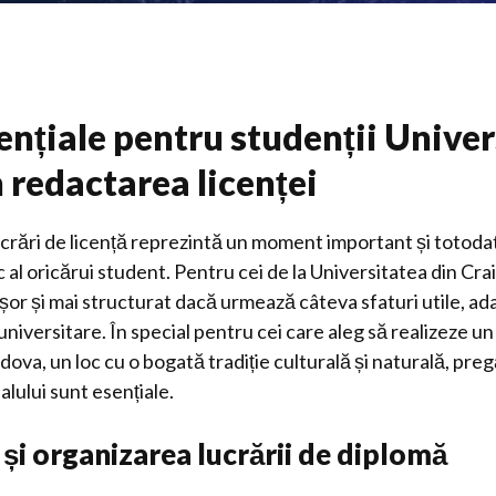
ențiale pentru studenții Univers
 redactarea licenței
crări de licență reprezintă un moment important și totoda
al oricărui student. Pentru cei de la Universitatea din Cra
or și mai structurat dacă urmează câteva sfaturi utile, ad
 universitare. În special pentru cei care aleg să realizeze u
dova, un loc cu o bogată tradiție culturală și naturală, preg
lului sunt esențiale.
 și organizarea lucrării de diplomă