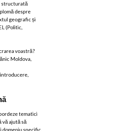
e structurată
diplomă despre
tul geografic și
L (Politic,
ucrarea voastră?
Slănic Moldova,
o introducere,
mă
abordeze tematici
 vă ajută să
ui domeniu specific.