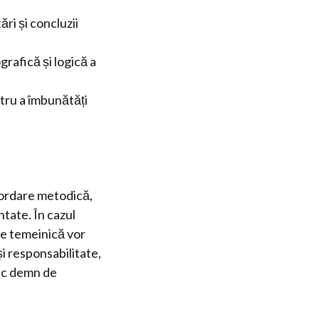
ări și concluzii
grafică și logică a
ntru a îmbunătăți
bordare metodică,
ntate. În cazul
re temeinică vor
i responsabilitate,
ic demn de