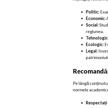
Politic:
Exam
Economic:
A
Social:
Studi
regiunea.
Tehnologic
Ecologic:
Ev
Legal:
Inves
patrimoniulu
Recomandări 
Pe lângă conținutul
normele academice.
Respectați 