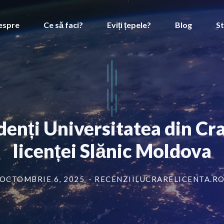
espre
Ce să faci?
Eviți țepele?
Blog
St
denți Universitatea din Cr
licenței Slănic Moldova
OCTOMBRIE 6, 2025
- RECENZIILUCRARELICENTA.R