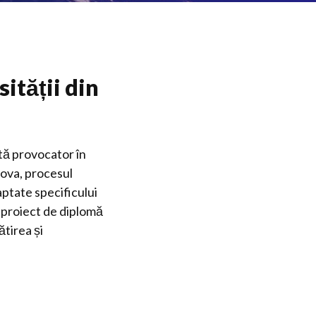
ității din
tă provocator în
iova, procesul
aptate specificului
n proiect de diplomă
ătirea și