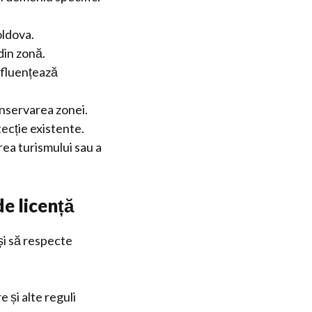
oldova.
din zonă.
influențează
onservarea zonei.
ecție existente.
rea turismului sau a
e licență
și să respecte
e și alte reguli