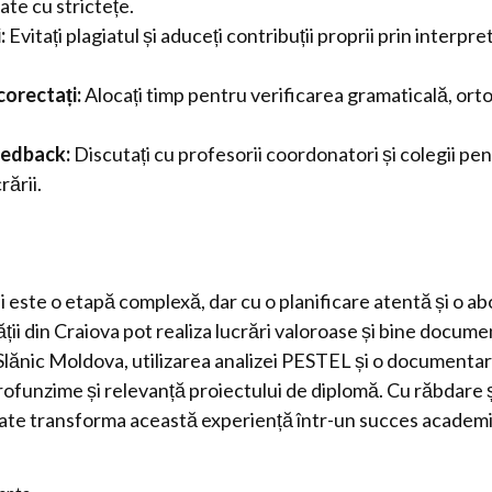
te cu strictețe.
:
Evitați plagiatul și aduceți contribuții proprii prin interpret
 corectați:
Alocați timp pentru verificarea gramaticală, orto
feedback:
Discutați cu profesorii coordonatori și colegii pe
rării.
i este o etapă complexă, dar cu o planificare atentă și o a
ății din Craiova pot realiza lucrări valoroase și bine docume
Slănic Moldova, utilizarea analizei PESTEL și o documenta
ofunzime și relevanță proiectului de diplomă. Cu răbdare ș
oate transforma această experiență într-un succes academ