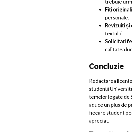
trebuie urma
Fiți originali
personale.
Revizuiți și
textului.
Solicitați 
calitatea luc
Concluzie
Redactarea licențe
studenții Universit
temelor legate de 
aduce un plus de pr
fiecare student p
apreciat.