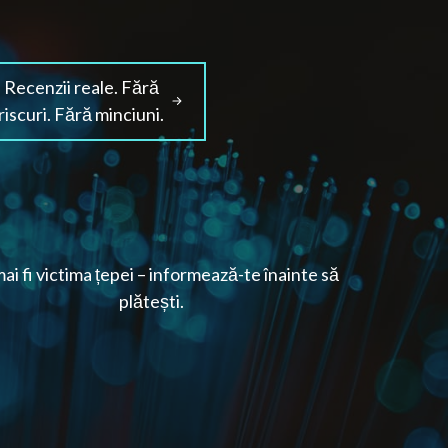
Recenzii reale. Fără
riscuri. Fără minciuni.
ai fi victima țepei – informează-te înainte să
plătești.