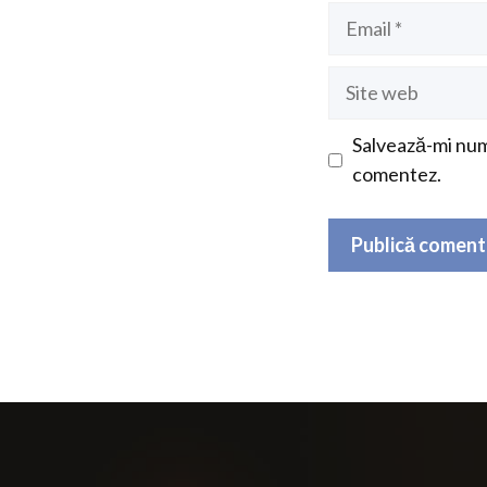
Email
Site
web
Salvează-mi nume
comentez.