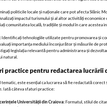
inați politicile locale și naționale care pot afecta Slănic M
nalizați impactul turismului și al altor activități economice 
ați comunitatea locală, tradițiile și modul în care acestea 
:
Identificați tehnologiile utilizate pentru promovarea și c
aluați importanța mediului înconjurător și măsurile de prot
tigați legislația relevantă pentru administrarea și dezvolta
i natural.
practice pentru redactarea lucrării d
 tematic, este esențial ca lucrarea să fie redactată corect 
 Iată câteva sfaturi practice:
cerințele Universității din Craiova:
Formatul, stilul de citar