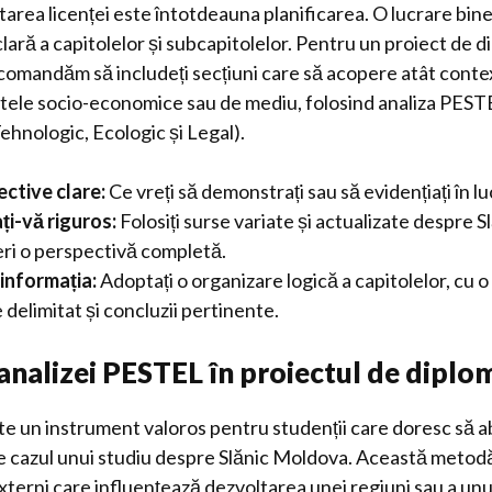
tarea licenței este întotdeauna planificarea. O lucrare bin
clară a capitolelor și subcapitolelor. Pentru un proiect de 
comandăm să includeți secțiuni care să acopere atât contex
ectele socio-economice sau de mediu, folosind analiza PESTE
ehnologic, Ecologic și Legal).
iective clare:
Ce vreți să demonstrați sau să evidențiați în l
i-vă riguros:
Folosiți surse variate și actualizate despre 
eri o perspectivă completă.
 informația:
Adoptați o organizare logică a capitolelor, cu 
 delimitat și concluzii pertinente.
analizei PESTEL în proiectul de diplo
e un instrument valoros pentru studenții care doresc să 
 cazul unui studiu despre Slănic Moldova. Această metodă
 externi care influențează dezvoltarea unei regiuni sau a un