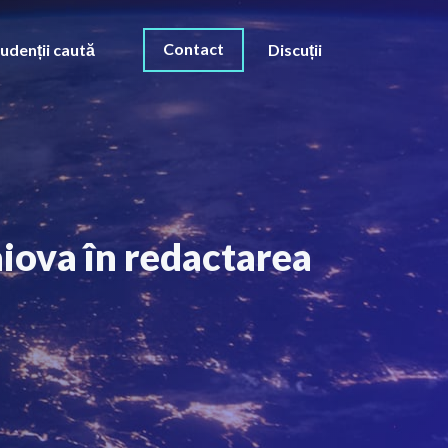
Contact
udenții caută
Discuții
aiova în redactarea
O