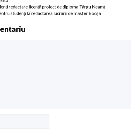
centa
denți redactare licență proiect de diploma Târgu Neamț
pentru studenți la redactarea lucrării de master Bocșa
entariu