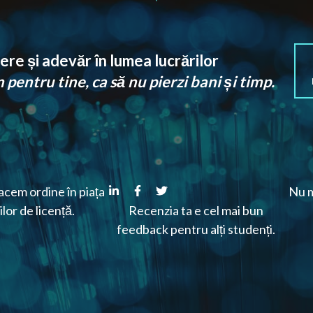
re și adevăr în lumea lucrărilor
pentru tine, ca să nu pierzi bani și timp.
cem ordine în piața
Nu m
ilor de licență.
Recenzia ta e cel mai bun
feedback pentru alți studenți.