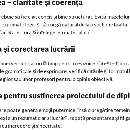
a – claritate și coerență
rebuie să fie clar, concis și bine structurat. Evită frazele lu
e exprimate logic și să curgă natural de la o secțiune la alta. 
facilita lectura și înțelegerea materialului.
a și corectarea lucrării
imei versiuni, acordă timp pentru revizuire. Citește-ți lucr
 gramaticale și de exprimare, verifică citările și formatul b
olegilor sau unor profesori pentru o opinie obiectivă.
a pentru susținerea proiectului de di
ere poate genera emoții puternice, însă o pregătire temei
ște un rezumat clar al lucrării, repetă prezentarea și fii ga
i cu încredere și sinceritate.