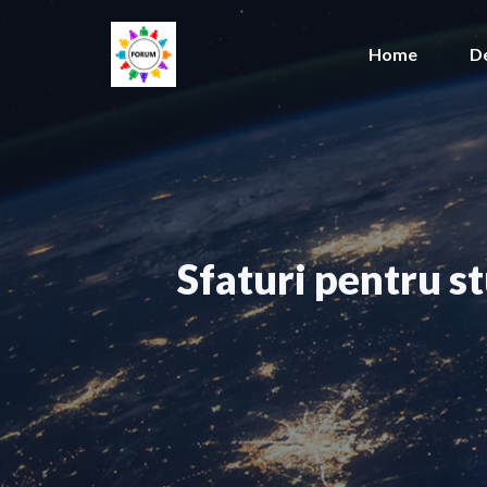
Sari
la
Home
D
conținut
Sfaturi pentru st