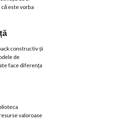
e că este vorba
ță
back constructiv și
todele de
ate face diferența
blioteca
t resurse valoroase