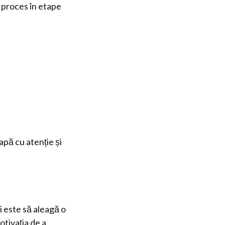
l proces în etape
apă cu atenție și
i este să aleagă o
otivația de a