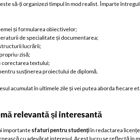
 este să-ți organizezi timpul în mod realist. Împarte întregu
temei și formularea obiectivelor;
teraturii de specialitate și documentarea;
tructurii lucrării;
propriu-zisă;
i corectarea textului;
pentru susținerea proiectului de diplomă.
resul acumulat în ultimele zile și vei putea aborda fiecare et
emă relevantă și interesantă
ai importante
sfaturi pentru studenți
în redactarea licențe
rnească cu adevărat interesul. Acest lucru se reflectă în m