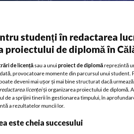
ntru studenți în redactarea luc
 a proiectului de diplomă în Căl
crări de licență
sau a unui
proiect de diplomă
reprezintă un
odată, provocatoare momente din parcursul unui student. P
 poate deveni mai ușor și mai bine structurat dacă urmează
redactarea licenței
și organizarea proiectului de diplomă. 
 de a sprijini tinerii în gestionarea timpului, în aprofundar
tă a rezultatelor muncii lor.
rea este cheia succesului