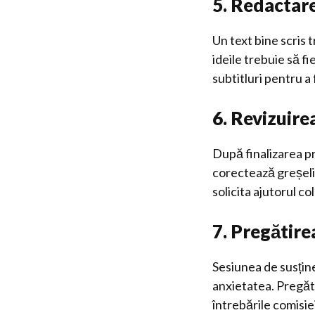
5. Redactare
Un text bine scris t
ideile trebuie să fi
subtitluri pentru a 
6. Revizuire
După finalizarea pr
corectează greșelile
solicita ajutorul c
7. Pregătire
Sesiunea de susțin
anxietatea. Pregăte
întrebările comisie