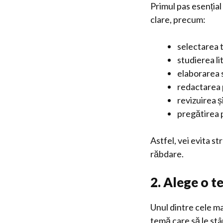
Primul pas esențial
clare, precum:
selectarea 
studierea li
elaborarea s
redactarea 
revizuirea ș
pregătirea 
Astfel, vei evita st
răbdare.
2. Alege o t
Unul dintre cele m
temă care să le stâ