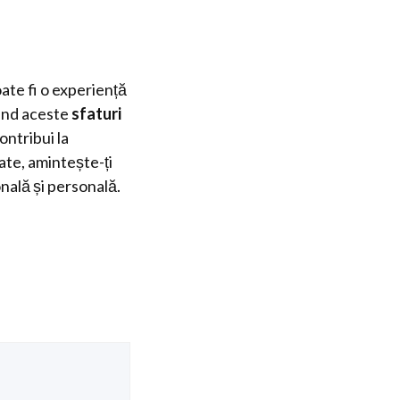
ate fi o experiență
mând aceste
sfaturi
contribui la
ate, amintește-ți
nală și personală.