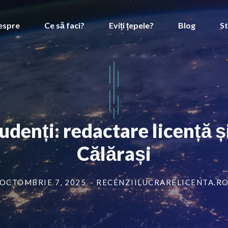
espre
Ce să faci?
Eviți țepele?
Blog
St
udenți: redactare licență 
Călărași
OCTOMBRIE 7, 2025
- RECENZIILUCRARELICENTA.R