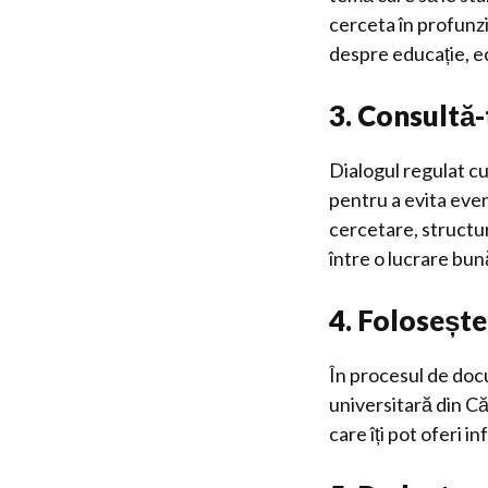
cerceta în profunzi
despre educație, e
3. Consultă-
Dialogul regulat c
pentru a evita even
cercetare, structur
între o lucrare bun
4. Folosește
În procesul de docu
universitară din Că
care îți pot oferi i