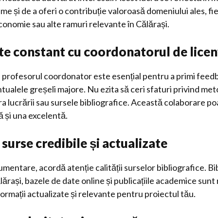
me și de a oferi o contribuție valoroasă domeniului ales, fi
conomie sau alte ramuri relevante în Călărași.
te constant cu coordonatorul de licen
u profesorul coordonator este esențial pentru a primi feed
tualele greșeli majore. Nu ezita să ceri sfaturi privind me
a lucrării sau sursele bibliografice. Această colaborare po
ă și una excelentă.
 surse credibile și actualizate
mentare, acordă atenție calității surselor bibliografice. Bi
lărași, bazele de date online și publicațiile academice sun
nformații actualizate și relevante pentru proiectul tău.