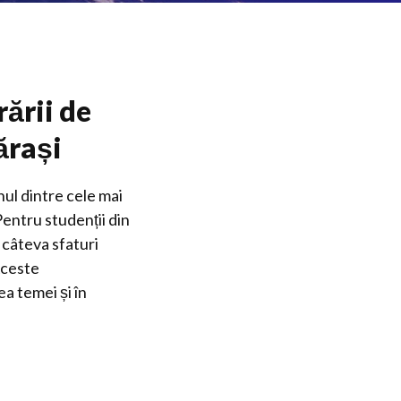
rării de
ărași
ul dintre cele mai
entru studenții din
 câteva sfaturi
Aceste
ea temei și în