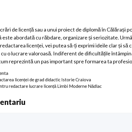
rări de licență sau a unui proiect de diplomă în Călărași po
 este abordată cu răbdare, organizare și seriozitate. Ur
 redactarea licenței, vei putea să-ți exprimi ideile clar și să 
cu o lucrare valoroasă. Indiferent de dificultățile întâmpin
cum reprezintă un pas important spre formarea ta profesio
centa
actarea licenței de grad didactic Istorie Craiova
entru redactare lucrare licență Limbi Moderne Nădlac
entariu