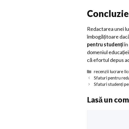
Concluzie
Redactarea unei luc
îmbogățitoare dacă
pentru studenți
în
domeniul educației 
că efortul depus a
Categorii
recenzii lucrare li
Sfaturi pentru red
Sfaturi studenți p
Lasă un com
Comentariu