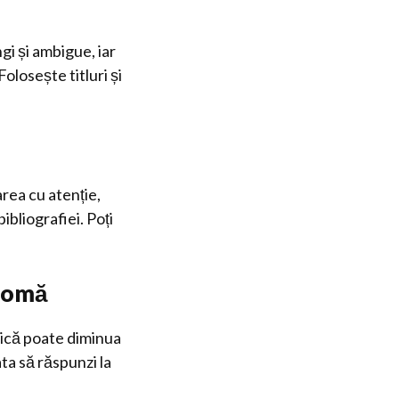
ngi și ambigue, iar
Folosește titluri și
area cu atenție,
ibliografiei. Poți
plomă
nică poate diminua
ta să răspunzi la