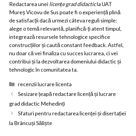
Redactarea unei
licențe grad didactic
la UAT
Mureș Vicovu de Sus poate fi o experiență plină
de satisfacții dacă urmezi câteva reguli simple:
alege o temă relevantă, planifică-ți atent timpul,
integrează resursele tehnologice specifice
construcțiilor și caută constant feedback. Astfel,
nu doar că vei finaliza cu succes lucrarea, ci vei
contribui și la dezvoltarea domeniului didactic și
tehnologic în comunitatea ta.
Categorii
recenzii lucrare licenta
Sesizare țeapă redactare licență și lucrare
grad didactic Mehedinți
Sfaturi pentru redactarea licenței și disertației
la Brâncuși Săliște