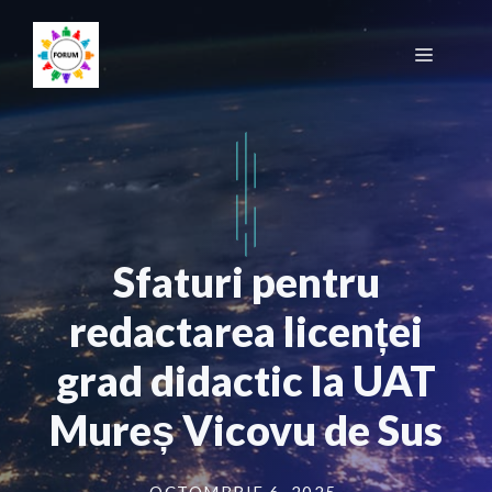
Sari
la
Meniu
conținut
Sfaturi pentru
redactarea licenței
grad didactic la UAT
Mureș Vicovu de Sus