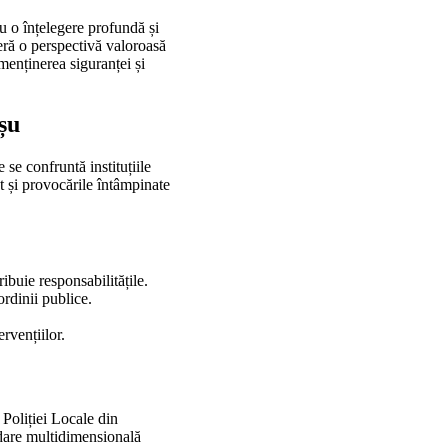
u o înțelegere profundă și
ră o perspectivă valoroasă
menținerea siguranței și
șu
 se confruntă instituțiile
t și provocările întâmpinate
ibuie responsabilitățile.
ordinii publice.
ervențiilor.
 Poliției Locale din
rdare multidimensională