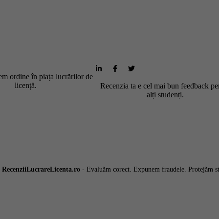
m ordine în piața lucrărilor de
licență.
Recenzia ta e cel mai bun feedback pe
alți studenți.
6
RecenziiLucrareLicenta.ro
- Evaluăm corect. Expunem fraudele. Protejăm st