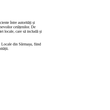
ente între autorități și
nevoilor cetățenilor. De
 locale, care să includă și
ei Locale din Sărmașu, fiind
tății.