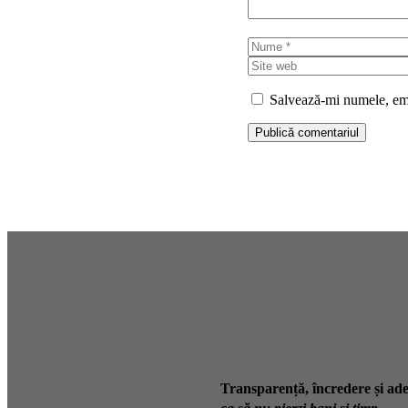
Nume
Salvează-mi numele, emai
Transparență, încredere și ade