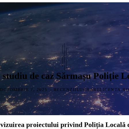
 studiu de caz Sărmașu Poliție L
OCTOMBRIE 7, 2025
- RECENZIILUCRARELICENTA.R
evizuirea proiectului privind Poliția Locală