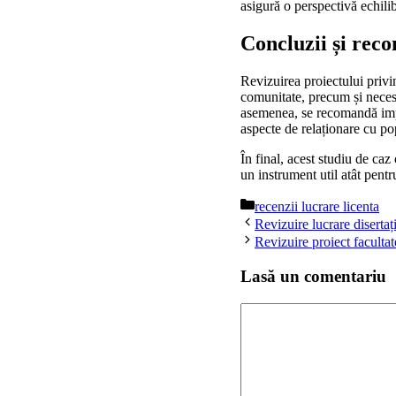
asigură o perspectivă echilibr
Concluzii și rec
Revizuirea proiectului privi
comunitate, precum și neces
asemenea, se recomandă impl
aspecte de relaționare cu po
În final, acest studiu de caz
un instrument util atât pentr
Categorii
recenzii lucrare licenta
Revizuire lucrare disert
Revizuire proiect faculta
Lasă un comentariu
Comentariu