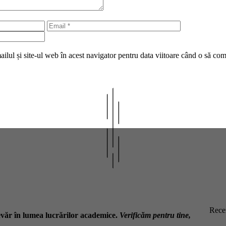
Email
Site
web
lul și site-ul web în acest navigator pentru data viitoare când o să co
Recen
văr în lumea lucrărilor academice.
Verificăm pentru tine,