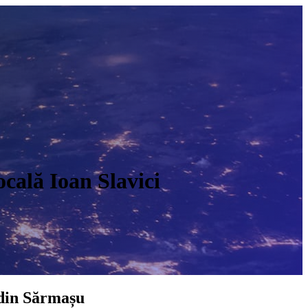
ocală Ioan Slavici
O
 din Sărmașu