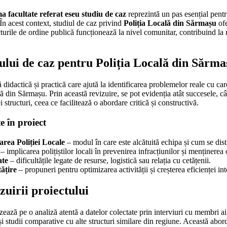
ma facultate referat eseu studiu de caz
reprezintă un pas esențial pentr
. În acest context, studiul de caz privind
Poliția Locală din Sărmașu
ofe
turile de ordine publică funcționează la nivel comunitar, contribuind la 
ului de caz pentru Poliția Locală din Sărma
didactică și practică care ajută la identificarea problemelor reale cu care
ă din Sărmașu. Prin această revizuire, se pot evidenția atât succesele, câ
ei structuri, ceea ce facilitează o abordare critică și constructivă.
e în proiect
area Poliției Locale
– modul în care este alcătuită echipa și cum se distr
– implicarea polițiștilor locali în prevenirea infracțiunilor și menținerea 
ate
– dificultățile legate de resurse, logistică sau relația cu cetățenii.
ățire
– propuneri pentru optimizarea activității și creșterea eficienței int
uirii proiectului
zează pe o analiză atentă a datelor colectate prin interviuri cu membri ai
și studii comparative cu alte structuri similare din regiune. Această abo