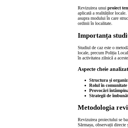
Revizuirea unui
proiect te
aplicată a realităților locale
asupra modului în care struc
ordinii în localitate.
Importanța studi
Studiul de caz este o metodă 
locale, precum Poliția Local
în activitatea zilnică a acest
Aspecte cheie analizat
Structura și organiz
Rolul în comunitate
Provocări întâmpin
Strategii de îmbunăt
Metodologia reviz
Revizuirea proiectului se ba
Sărmașu, observații directe 