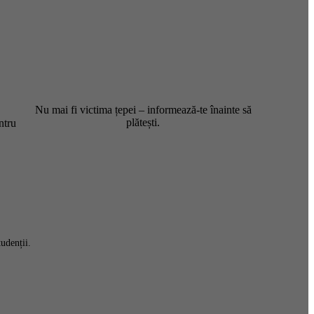
Nu mai fi victima țepei – informează-te înainte să
plătești.
ntru
udenții.