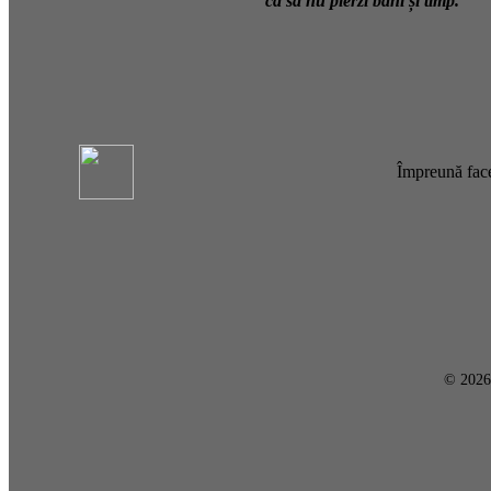
ca să nu pierzi bani și timp.
Împreună face
© 202