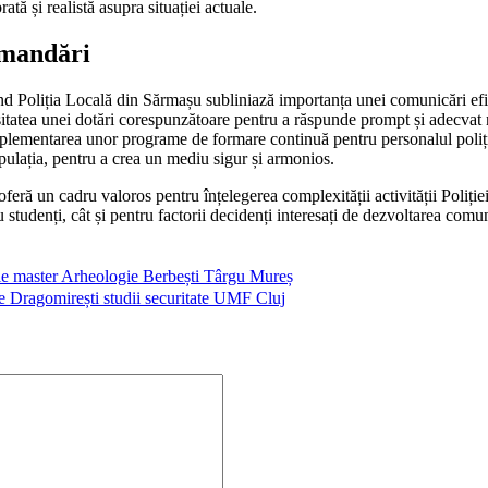
ată și realistă asupra situației actuale.
omandări
nd Poliția Locală din Sărmașu subliniază importanța unei comunicări efici
itatea unei dotări corespunzătoare pentru a răspunde prompt și adecvat 
ementarea unor programe de formare continuă pentru personalul poliției
pulația, pentru a crea un mediu sigur și armonios.
 oferă un cadru valoros pentru înțelegerea complexității activității Poliți
u studenți, cât și pentru factorii decidenți interesați de dezvoltarea comuni
ație master Arheologie Berbești Târgu Mureș
te Dragomirești studii securitate UMF Cluj