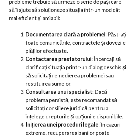
probleme trebuie să urmeze o serie de pași care
să îi ajute să soluționeze situația într-un mod cât
mai eficient și amiabil:
Documentarea clară a problemei:
Păstrați
toate comunicările, contractele și dovezile
plăților efectuate.
Contactarea prestatorului:
Încercați să
clarificați situația printr-un dialog deschis și
să solicitați remedierea problemei sau
restituirea sumelor.
Consultarea unui specialist:
Dacă
problema persistă, este recomandat să
solicitați consiliere juridică pentru a
înțelege drepturile și opțiunile disponibile.
Inițierea unei proceduri legale:
În cazuri
extreme, recuperarea banilor poate