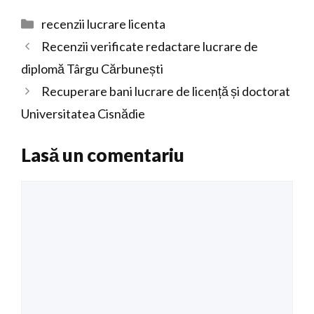
Categorii
recenzii lucrare licenta
Recenzii verificate redactare lucrare de
diplomă Târgu Cărbunești
Recuperare bani lucrare de licență și doctorat
Universitatea Cisnădie
Lasă un comentariu
Comentariu