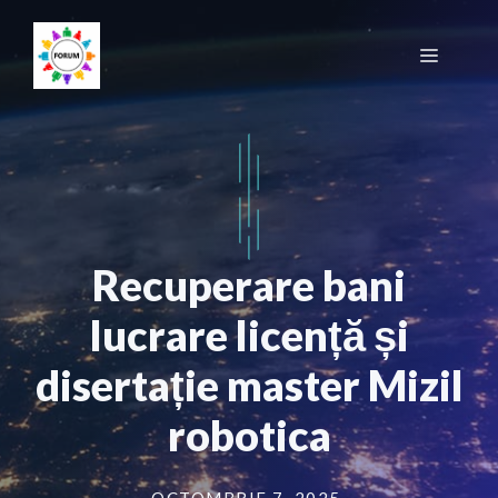
Sari
la
Meniu
conținut
Recuperare bani
lucrare licență și
disertație master Mizil
robotica