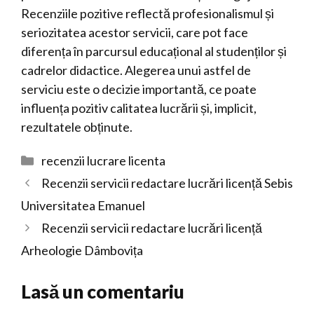
Recenziile pozitive reflectă profesionalismul și
seriozitatea acestor servicii, care pot face
diferența în parcursul educațional al studenților și
cadrelor didactice. Alegerea unui astfel de
serviciu este o decizie importantă, ce poate
influența pozitiv calitatea lucrării și, implicit,
rezultatele obținute.
Categorii
recenzii lucrare licenta
Recenzii servicii redactare lucrări licență Sebis
Universitatea Emanuel
Recenzii servicii redactare lucrări licență
Arheologie Dâmbovița
Lasă un comentariu