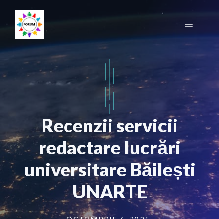
Sari
la
Meniu
conținut
Recenzii servicii
redactare lucrări
universitare Băilești
UNARTE