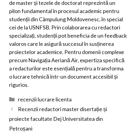
de master și tezele de doctorat reprezintă un
pilon fundamental în procesul academic pentru
studenții din Câmpulung Moldovenesc, în special
cei de la USNFSB. Prin colaborarea cu redactori
specializați, studenții pot beneficia de un feedback
valoros care le asigură succesul în susținerea
proiectelor academice. Pentru domenii complexe
precum Navigația Aeriană Air, expertiza specifică
a redacturilor este esențială pentru a transforma
o lucrare tehnică într-un document accesibil și
rigurios.
Categorii
recenzii lucrare licenta
Recenzii redactori master disertație și
proiecte facultate Dej Universitatea din
Petroșani