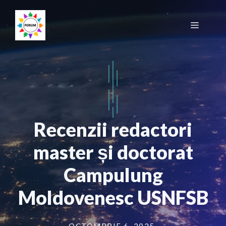
Sari
la
Meniu
conținut
Recenzii redactori
master și doctorat
Campulung
Moldovenesc USNFSB