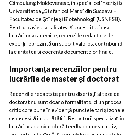
Câmpulung Moldovenesc, în special cei înscriși la
Universitatea „Ștefan cel Mare” din Suceava –
Facultatea de Științe și Biotehnologii (USNFSB).
Pentru a asigura calitatea și corectitudinea
lucrărilor academice, recenziile redactate de
experți reprezintă un suport valoros, contribuind
la claritatea și coerența documentelor finale.
Importanța recenziilor pentru
lucrările de master și doctorat
Recenziile redactate pentru disertații și teze de
doctorat nu sunt doar o formalitate, ci un proces
critic care pune în evidență punctele tari și zonele
ce necesită îmbunătățiri. Redactorii specializați în
lucrări academice oferă feedback constructiv,
ajutând studenții să își consolideze argumentele,