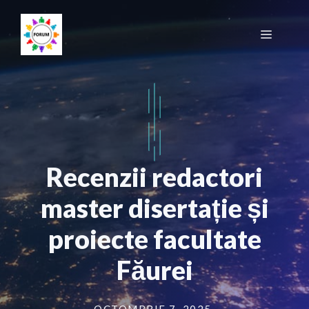
Sari
la
Meniu
conținut
Recenzii redactori
master disertație și
proiecte facultate
Făurei