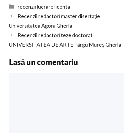
Categorii
recenzii lucrare licenta
Recenzii redactori master disertație
Universitatea Agora Gherla
Recenzii redactori teze doctorat
UNIVERSITATEA DE ARTE Târgu Mureș Gherla
Lasă un comentariu
Comentariu