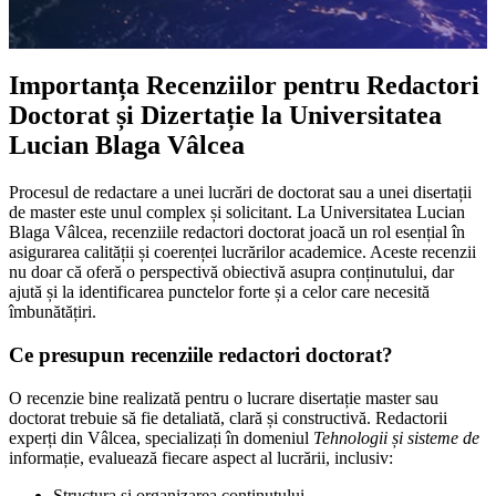
Importanța Recenziilor pentru Redactori
Doctorat și Dizertație la Universitatea
Lucian Blaga Vâlcea
Procesul de redactare a unei lucrări de doctorat sau a unei disertații
de master este unul complex și solicitant. La Universitatea Lucian
Blaga Vâlcea, recenziile redactori doctorat joacă un rol esențial în
asigurarea calității și coerenței lucrărilor academice. Aceste recenzii
nu doar că oferă o perspectivă obiectivă asupra conținutului, dar
ajută și la identificarea punctelor forte și a celor care necesită
îmbunătățiri.
Ce presupun recenziile redactori doctorat?
O recenzie bine realizată pentru o lucrare disertație master sau
doctorat trebuie să fie detaliată, clară și constructivă. Redactorii
experți din Vâlcea, specializați în domeniul
Tehnologii și sisteme de
informație, evaluează fiecare aspect al lucrării, inclusiv:
Structura și organizarea conținutului