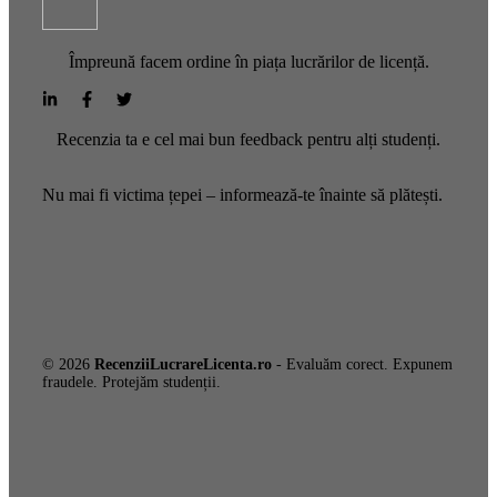
Împreună facem ordine în piața lucrărilor de licență.
Recenzia ta e cel mai bun feedback pentru alți studenți.
Nu mai fi victima țepei – informează-te înainte să plătești.
© 2026
RecenziiLucrareLicenta.ro
- Evaluăm corect. Expunem
fraudele. Protejăm studenții.