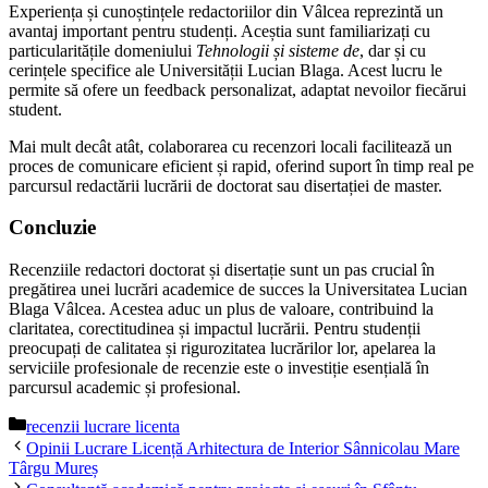
Experiența și cunoștințele redactoriilor din Vâlcea reprezintă un
avantaj important pentru studenți. Aceștia sunt familiarizați cu
particularitățile domeniului
Tehnologii și sisteme de
, dar și cu
cerințele specifice ale Universității Lucian Blaga. Acest lucru le
permite să ofere un feedback personalizat, adaptat nevoilor fiecărui
student.
Mai mult decât atât, colaborarea cu recenzori locali facilitează un
proces de comunicare eficient și rapid, oferind suport în timp real pe
parcursul redactării lucrării de doctorat sau disertației de master.
Concluzie
Recenziile redactori doctorat și disertație sunt un pas crucial în
pregătirea unei lucrări academice de succes la Universitatea Lucian
Blaga Vâlcea. Acestea aduc un plus de valoare, contribuind la
claritatea, corectitudinea și impactul lucrării. Pentru studenții
preocupați de calitatea și rigurozitatea lucrărilor lor, apelarea la
serviciile profesionale de recenzie este o investiție esențială în
parcursul academic și profesional.
Categorii
recenzii lucrare licenta
Opinii Lucrare Licență Arhitectura de Interior Sânnicolau Mare
Târgu Mureș