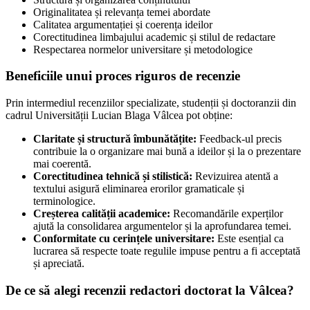
Originalitatea și relevanța temei abordate
Calitatea argumentației și coerența ideilor
Corectitudinea limbajului academic și stilul de redactare
Respectarea normelor universitare și metodologice
Beneficiile unui proces riguros de recenzie
Prin intermediul recenziilor specializate, studenții și doctoranzii din
cadrul Universității Lucian Blaga Vâlcea pot obține:
Claritate și structură îmbunătățite:
Feedback-ul precis
contribuie la o organizare mai bună a ideilor și la o prezentare
mai coerentă.
Corectitudinea tehnică și stilistică:
Revizuirea atentă a
textului asigură eliminarea erorilor gramaticale și
terminologice.
Creșterea calității academice:
Recomandările experților
ajută la consolidarea argumentelor și la aprofundarea temei.
Conformitate cu cerințele universitare:
Este esențial ca
lucrarea să respecte toate regulile impuse pentru a fi acceptată
și apreciată.
De ce să alegi recenzii redactori doctorat la Vâlcea?