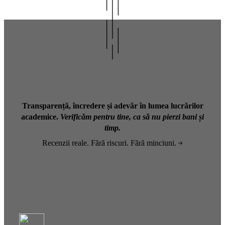
Transparență, încredere și adevăr în lumea lucrărilor
academice.
Verificăm pentru tine, ca să nu pierzi bani și
timp.
Recenzii reale. Fără riscuri. Fără minciuni.