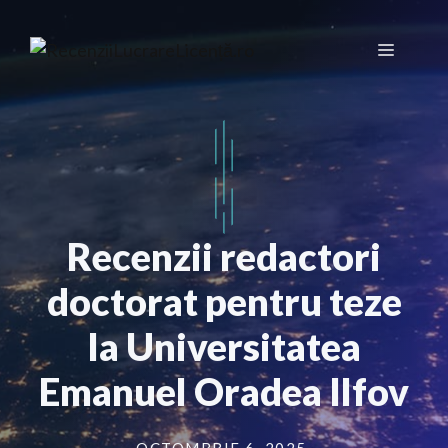
Sari
la
Meniu
conținut
Recenzii redactori
doctorat pentru teze
la Universitatea
Emanuel Oradea Ilfov