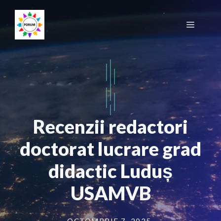
Sari
la
Meniu
conținut
Recenzii redactori
doctorat lucrare grad
didactic Luduș
USAMVB