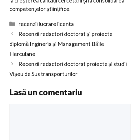
la creșterea calității cercetării și la consolidarea
competențelor științifice.
Categorii
recenzii lucrare licenta
Recenzii redactori doctorat și proiecte
diplomă Ingineria și Management Băile
Herculane
Recenzii redactori doctorat proiecte și studii
Vișeu de Sus transporturilor
Lasă un comentariu
Comentariu