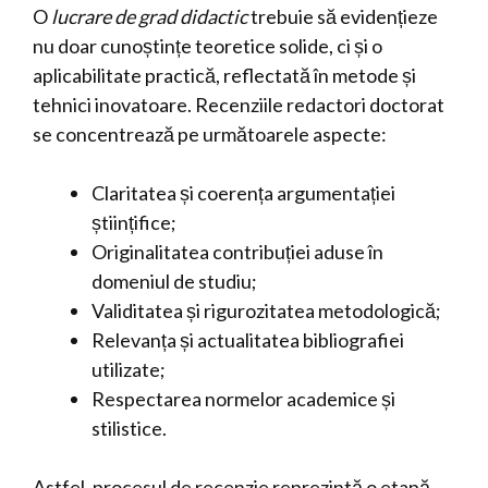
O
lucrare de grad didactic
trebuie să evidențieze
nu doar cunoștințe teoretice solide, ci și o
aplicabilitate practică, reflectată în metode și
tehnici inovatoare. Recenziile redactori doctorat
se concentrează pe următoarele aspecte:
Claritatea și coerența argumentației
științifice;
Originalitatea contribuției aduse în
domeniul de studiu;
Validitatea și rigurozitatea metodologică;
Relevanța și actualitatea bibliografiei
utilizate;
Respectarea normelor academice și
stilistice.
Astfel, procesul de recenzie reprezintă o etapă