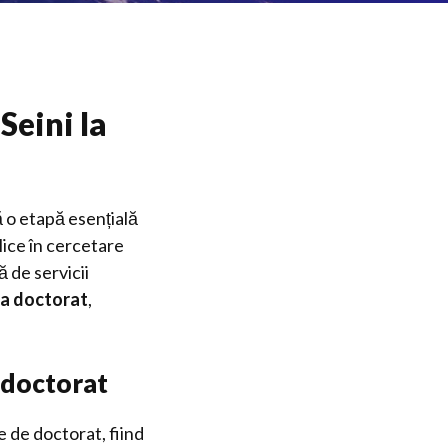
Seini la
ă o etapă esențială
lice în cercetare
ă de servicii
za doctorat
,
e doctorat
e de doctorat, fiind