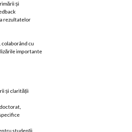
imării și
eedback
a rezultatelor
i, colaborând cu
alizările importante
 și clarității
 doctorat,
specifice
pentru studenții