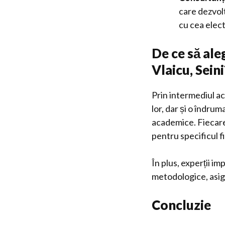
care dezvol
cu cea elect
De ce să aleg
Vlaicu, Seini
Prin intermediul ac
lor, dar și o îndru
academice. Fiecare 
pentru specificul f
În plus, experții im
metodologice, asig
Concluzie