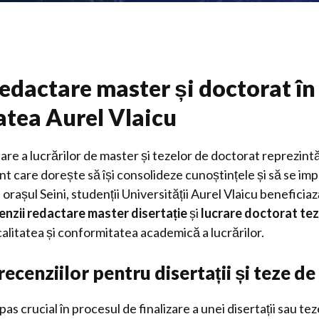
edactare master și doctorat în 
atea Aurel Vlaicu
re a lucrărilor de master și tezelor de doctorat reprezint
t care dorește să își consolideze cunoștințele și să se imp
 orașul Seini, studenții Universității Aurel Vlaicu beneficiaz
enzii redactare master disertație
și
lucrare doctorat te
alitatea și conformitatea academică a lucrărilor.
ecenziilor pentru disertații și teze d
as crucial în procesul de finalizare a unei disertații sau tez