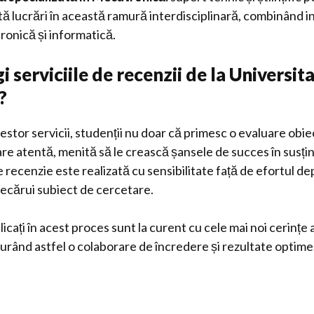
tă lucrări în această ramură interdisciplinară, combinând 
ronică și informatică.
i serviciile de recenzii de la Universit
?
estor servicii, studenții nu doar că primesc o evaluare obiec
mare atentă, menită să le crească șansele de succes în susț
recenzie este realizată cu sensibilitate față de efortul de
iecărui subiect de cercetare.
plicați în acest proces sunt la curent cu cele mai noi cerințe
urând astfel o colaborare de încredere și rezultate optime