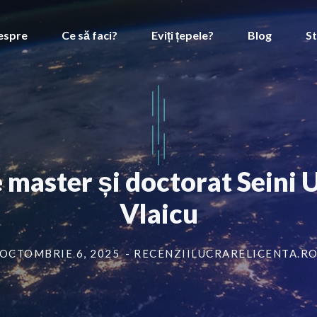
espre
Ce să faci?
Eviți țepele?
Blog
St
 master și doctorat Seini 
Vlaicu
OCTOMBRIE 6, 2025
- RECENZIILUCRARELICENTA.R