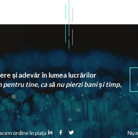
re și adevăr în lumea lucrărilor
pentru tine, ca să nu pierzi bani și timp.
cem ordine în piața
Nu m