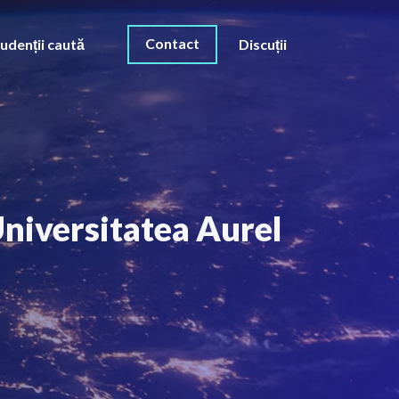
Contact
udenții caută
Discuții
Universitatea Aurel
O