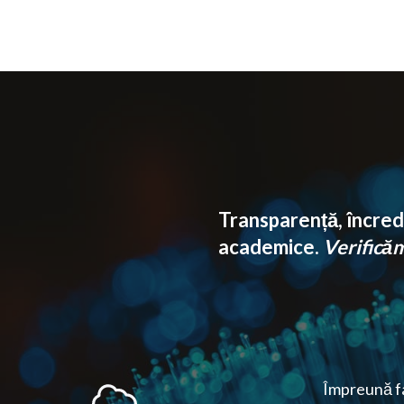
Transparență, încrede
academice.
Verificăm 
Împreună fa