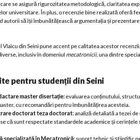
care se asigură rigurozitatea metodologică, claritatea expr
or universitare. În plus, o recenzie bine realizată oferă f
d autorii să își îmbunătățească argumentația și prezentare
 Vlaicu din Seini pune accent pe calitatea acestor recenzi
diverse, inclusiv în domeniul
mecatronicii
, una dintre speci
ite pentru studenții din Seini
dactare master disertație:
evaluarea conținutului, structurii
 master, cu recomandări pentru îmbunătățirea acesteia.
crare doctorat teza doctorat:
analiză detaliată a tezei de
se că sunt respectate standardele academice și cerințele 
 specializată în Mecatronică:
suport tehnic și științific 