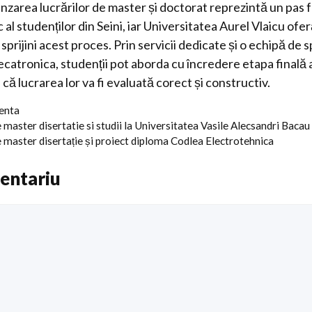
nzarea lucrărilor de master și doctorat reprezintă un pas 
al studenților din Seini, iar Universitatea Aurel Vlaicu ofe
prijini acest proces. Prin servicii dedicate și o echipă de sp
tronica, studenții pot aborda cu încredere etapa finală a s
că lucrarea lor va fi evaluată corect și constructiv.
centa
 master disertatie si studii la Universitatea Vasile Alecsandri Bacau
 master disertație și proiect diploma Codlea Electrotehnica
entariu