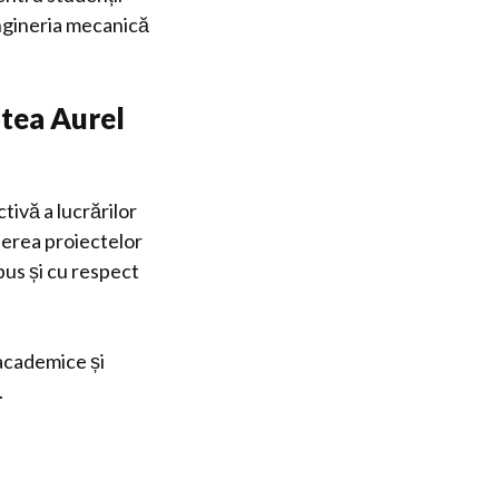
ingineria mecanică
atea Aurel
tivă a lucrărilor
inerea proiectelor
pus și cu respect
 academice și
.