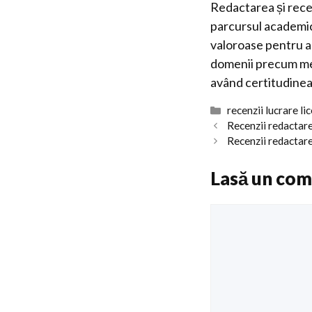
Redactarea și rece
parcursul academic 
valoroase pentru a s
domenii precum meca
având certitudinea 
Categorii
recenzii lucrare li
Recenzii redactare
Recenzii redactare
Lasă un com
Comentariu