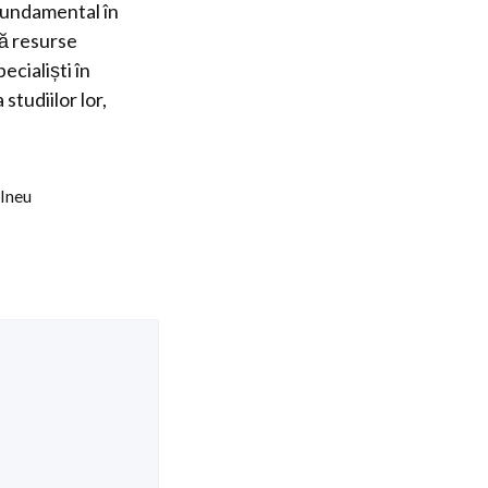
fundamental în
ră resurse
ecialiști în
tudiilor lor,
 Ineu