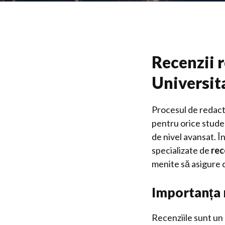
Recenzii r
Universit
Procesul de redacta
pentru orice studen
de nivel avansat. În
specializate de
rec
menite să asigure c
Importanța r
Recenziile sunt un p