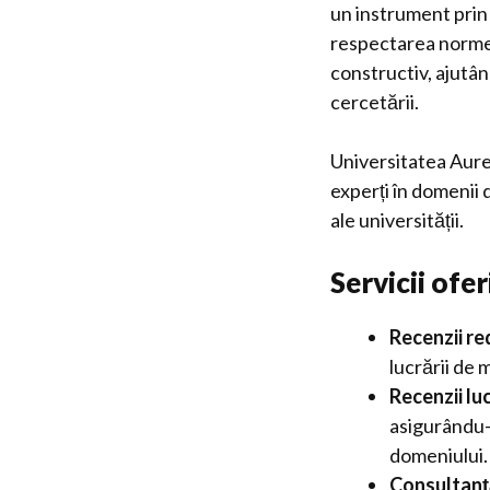
un instrument prin 
respectarea normel
constructiv, ajutân
cercetării.
Universitatea Aurel
experți în domenii 
ale universității.
Servicii ofer
Recenzii re
lucrării de
Recenzii lu
asigurându-
domeniului.
Consultanță