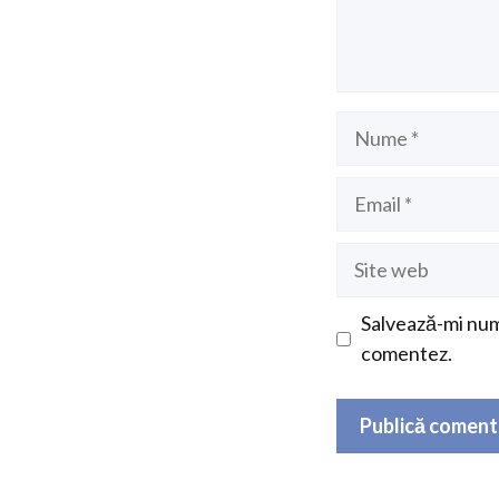
Nume
Email
Site
web
Salvează-mi nume
comentez.