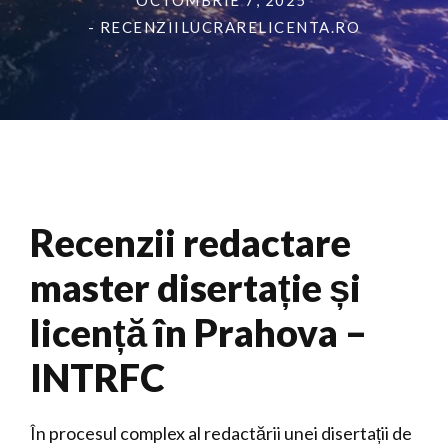
OCTOMBRIE 7, 2025
- RECENZIILUCRARELICENTA.RO
Recenzii redactare
master disertație și
licență în Prahova –
INTRFC
În procesul complex al redactării unei disertații de