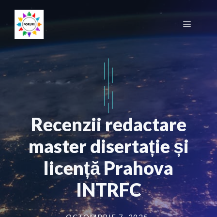
Sari
la
Meniu
conținut
Recenzii redactare
master disertație și
licență Prahova
INTRFC