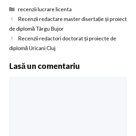
Categorii
recenzii lucrare licenta
Recenzii redactare master disertație și proiect
de diplomă Târgu Bujor
Recenzii redactori doctorat și proiecte de
diplomă Uricani Cluj
Lasă un comentariu
Comentariu