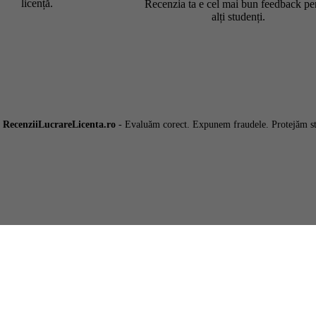
licență.
Recenzia ta e cel mai bun feedback pe
alți studenți.
6
RecenziiLucrareLicenta.ro
- Evaluăm corect. Expunem fraudele. Protejăm st