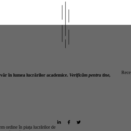
Recen
văr în lumea lucrărilor academice.
Verificăm pentru tine,
m ordine în piața lucrărilor de