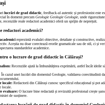
ași
nei
lucrări de grad didactic
, feedback-ul autentic și profesionist este e
pecial în domenii precum
Geologie Geologie Geologie
, unde rigurozitatea
, recenziile reale redactori academici oferă un sprijin de neprețuit.
le redactori academici?
 academici
reprezintă evaluări obiective, detaliate și constructive, realiza
ctiv. Aceștia nu doar corectează erorile gramaticale sau de stil, ci și ve
respectarea standardelor academice.
entru o lucrare de grad didactic în Călărași?
nalism:
Recenziile ajută la îmbunătățirea exprimării, astfel încât ideile să
:
În cazul unei lucrări din domeniul Geologie, validarea corectitudinii date
 documentului.
e locale:
Redactorii din Călărași cunosc specificul educațional și pot a
e locale.
de evaluare:
O lucrare bine redactată și revizuită profesional crește șans
misiei de susținere.
redactarea lucrării de grad didactic în domeniul Geologi