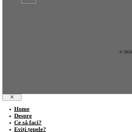
© 202
Close
Home
Despre
Ce să faci?
Eviți țepele?