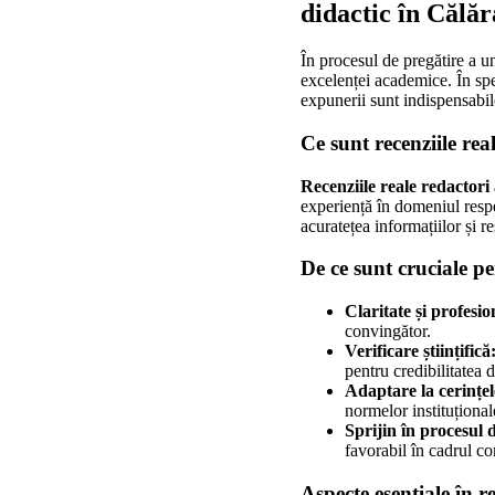
didactic în Călăr
În procesul de pregătire a u
excelenței academice. În s
expunerii sunt indispensabile
Ce sunt recenziile rea
Recenziile reale redactori
experiență în domeniul respe
acuratețea informațiilor și 
De ce sunt cruciale p
Claritate și profesio
convingător.
Verificare științifică
pentru credibilitatea
Adaptare la cerințel
normelor instituțional
Sprijin în procesul 
favorabil în cadrul co
Aspecte esențiale în 