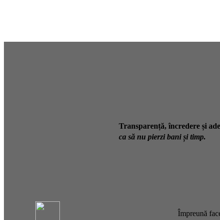
Transparență, încredere și ade
ca să nu pierzi bani și timp.
Împreună face