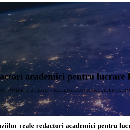
dactori academici pentru lucrare 
OCTOMBRIE 6, 2025
- RECENZIILUCRARELICENTA.R
ziilor reale redactori academici pentru luc