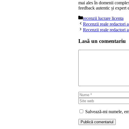
mai ales în domenii compl
feedback autentic și expert e
Categorii
recenzii lucrare licenta
Recenzii reale redactori 
Recenzii reale redactori a
Lasă un comentariu
Comentariu
Nume
Salvează-mi numele, emai