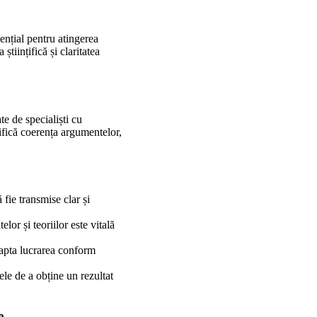
sențial pentru atingerea
 științifică și claritatea
te de specialiști cu
rifică coerența argumentelor,
 fie transmise clar și
lor și teoriilor este vitală
dapta lucrarea conform
ele de a obține un rezultat
e