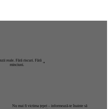
zii reale. Fără riscuri. Fără
minciuni.
Nu mai fi victima țepei – informează-te înainte să