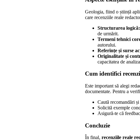
Geologia, fiind o știință apl
care recenziile reale redacto
Structurarea logică:
de urmărit.
Termeni tehnici core
autorului.
Referințe și surse ac
Originalitate și cont
capacitatea de analiza
Cum identifici recenzi
Este important să alegi reda
documentate. Pentru a verific
Caută recomandări și t
Solicită exemple concr
Asigură-te că feedback
Concluzie
În final,
recenziile reale r