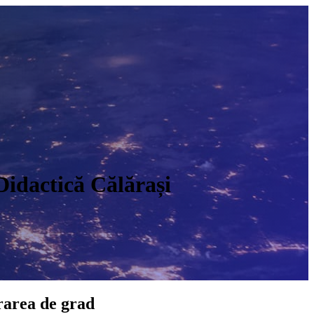
Didactică Călărași
O
rarea de grad