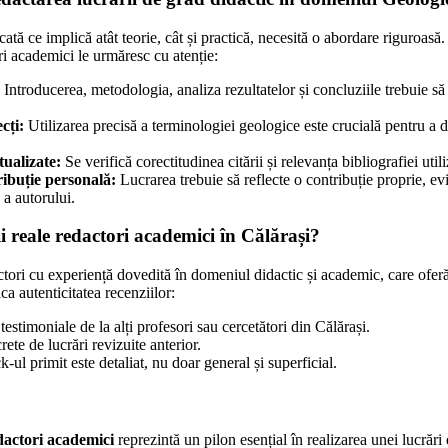
icată ce implică atât teorie, cât și practică, necesită o abordare riguroasă
ri academici le urmăresc cu atenție:
Introducerea, metodologia, analiza rezultatelor și concluziile trebuie să 
cți:
Utilizarea precisă a terminologiei geologice este crucială pentru 
tualizate:
Se verifică corectitudinea citării și relevanța bibliografiei utili
ribuție personală:
Lucrarea trebuie să reflecte o contribuție proprie, evi
 a autorului.
i reale redactori academici în Călărași?
ctori cu experiență dovedită în domeniul didactic și academic, care oferă
a autenticitatea recenziilor:
estimoniale de la alți profesori sau cercetători din Călărași.
ete de lucrări revizuite anterior.
-ul primit este detaliat, nu doar general și superficial.
edactori academici
reprezintă un pilon esențial în realizarea unei lucrări 