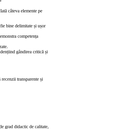
. Iată câteva elemente pe
fie bine delimitate și ușor
a demonstra competența
zate.
dențiind gândirea critică și
 recenzii transparente și
de grad didactic de calitate,