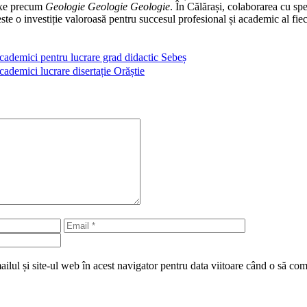
exe precum
Geologie Geologie Geologie
. În Călărași, colaborarea cu spec
ste o investiție valoroasă pentru succesul profesional și academic al fiec
academici pentru lucrare grad didactic Sebeș
cademici lucrare disertație Orăștie
Email
Site
web
lul și site-ul web în acest navigator pentru data viitoare când o să co