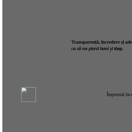
Transparență, încredere și ade
ca să nu pierzi bani și timp.
Împreună face