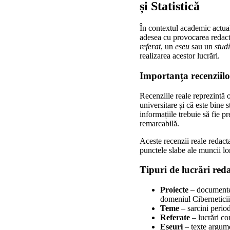
și Statistică
În contextul academic actual
adesea cu provocarea redact
referat
, un
eseu
sau un
stud
realizarea acestor lucrări.
Importanța recenziilor
Recenziile reale reprezintă o
universitare și că este bine 
informațiile trebuie să fie p
remarcabilă.
Aceste recenzii reale redacta
punctele slabe ale muncii lor
Tipuri de lucrări reda
Proiecte
– documente 
domeniul Ciberneticii ș
Teme
– sarcini period
Referate
– lucrări con
Eseuri
– texte argume