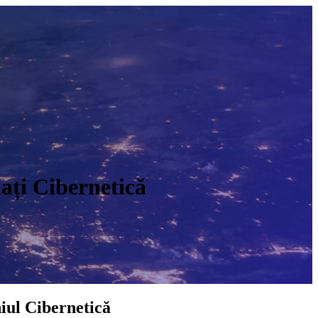
lați Cibernetică
O
iul Cibernetică