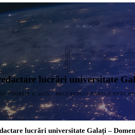
redactare lucrări universitate Ga
OCTOMBRIE 6, 2025
- RECENZIILUCRARELICENTA.R
edactare lucrări universitate Galați – Domen