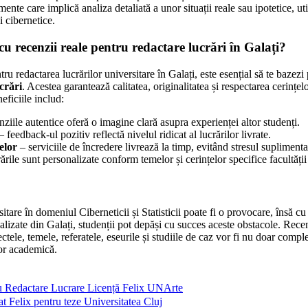
nte care implică analiza detaliată a unor situații reale sau ipotetice, util
i cibernetice.
i cu recenzii reale pentru redactare lucrări în Galați?
ru redactarea lucrărilor universitare în Galați, este esențial să te bazezi 
crări
. Acestea garantează calitatea, originalitatea și respectarea cerințelo
eficiile includ:
ziile autentice oferă o imagine clară asupra experienței altor studenți.
 feedback-ul pozitiv reflectă nivelul ridicat al lucrărilor livrate.
elor
– serviciile de încredere livrează la timp, evitând stresul suplimenta
ările sunt personalizate conform temelor și cerințelor specifice facultății
itare în domeniul Ciberneticii și Statisticii poate fi o provocare, însă c
cializate din Galați, studenții pot depăși cu succes aceste obstacole. Rece
ctele, temele, referatele, eseurile și studiile de caz vor fi nu doar complet
lor academică.
ru Redactare Lucrare Licență Felix UNArte
at Felix pentru teze Universitatea Cluj