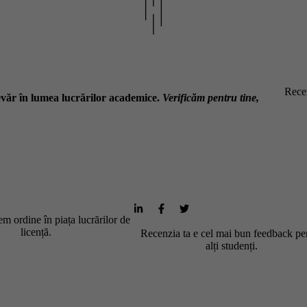
Recen
văr în lumea lucrărilor academice.
Verificăm pentru tine,
m ordine în piața lucrărilor de
licență.
Recenzia ta e cel mai bun feedback pe
alți studenți.