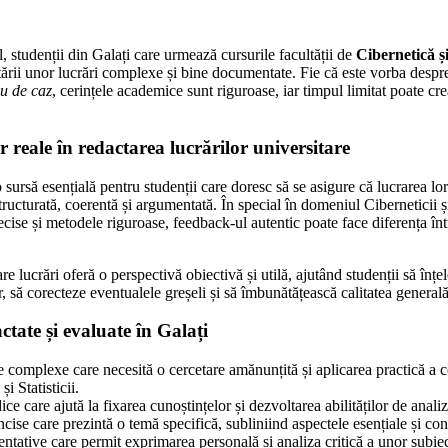
, studenții din Galați care urmează cursurile facultății de
Cibernetică și
ării unor lucrări complexe și bine documentate. Fie că este vorba desp
iu de caz
, cerințele academice sunt riguroase, iar timpul limitat poate crea 
 reale în redactarea lucrărilor universitare
 sursă esențială pentru studenții care doresc să se asigure că lucrarea lo
structurată, coerentă și argumentată. În special în domeniul Ciberneticii și
recise și metodele riguroase, feedback-ul autentic poate face diferența în
re lucrări oferă o perspectivă obiectivă și utilă, ajutând studenții să înțe
, să corecteze eventualele greșeli și să îmbunătățească calitatea generală
ctate și evaluate în Galați
complexe care necesită o cercetare amănunțită și aplicarea practică a c
i Statisticii.
ice care ajută la fixarea cunoștințelor și dezvoltarea abilităților de analiz
cise care prezintă o temă specifică, subliniind aspectele esențiale și con
ntative care permit exprimarea personală și analiza critică a unor subi