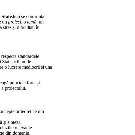
 Statistică
se confruntă
re un
proiect
, o
temă
, un
stres și dificultăți în
r respectă standardele
 Statisticii, unde
tre o lucrare mediocră și una
leagă punctele forte și
 a proiectului.
onceptelor teoretice din
ă și sinteză.
cluziile relevante.
ecte din domeniu.