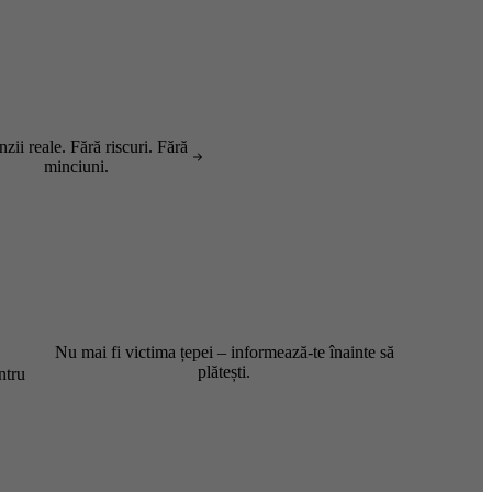
zii reale. Fără riscuri. Fără
minciuni.
Nu mai fi victima țepei – informează-te înainte să
plătești.
ntru