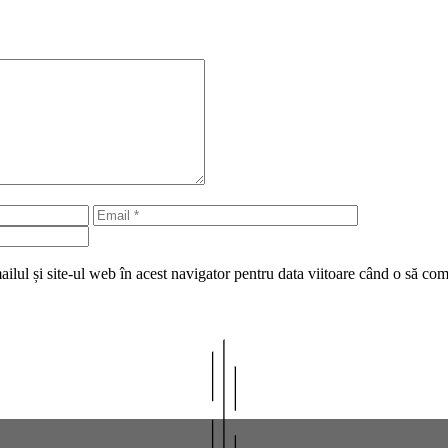
Email
Site
web
lul și site-ul web în acest navigator pentru data viitoare când o să co