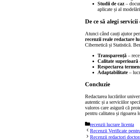
Studii de caz
– docume
aplicate și al modelări
De ce să alegi servici
Atunci când cauți ajutor pent
recenzii reale redactare lu
Cibernetică și Statistică. Ben
Transparență
– recen
Calitate superioară
–
Respectarea termen
Adaptabilitate
– lucr
Concluzie
Redactarea lucrărilor univers
autentic și a serviciilor spe
valoros care asigură că proie
pentru calitatea și rigoarea 
Categorii
recenzii lucrare licenta
Recenzii Verificate pent
Recenzii redactori doctor