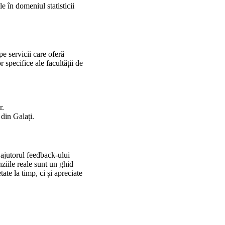
e în domeniul statisticii
pe servicii care oferă
r specifice ale facultății de
r.
 din Galați.
u ajutorul feedback-ului
nziile reale sunt un ghid
ate la timp, ci și apreciate