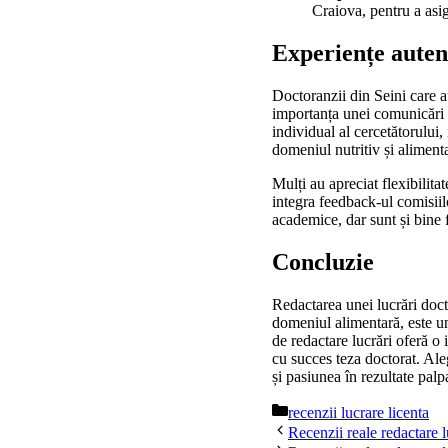
Craiova, pentru a asig
Experiențe autent
Doctoranzii din Seini care au
importanța unei comunicări t
individual al cercetătorului,
domeniul nutritiv și aliment
Mulți au apreciat flexibilita
integra feedback-ul comisiilo
academice, dar sunt și bine 
Concluzie
Redactarea unei lucrări doct
domeniul alimentară, este un 
de redactare lucrări oferă o 
cu succes teza doctorat. Ale
și pasiunea în rezultate palp
Categorii
recenzii lucrare licenta
Recenzii reale redactare l