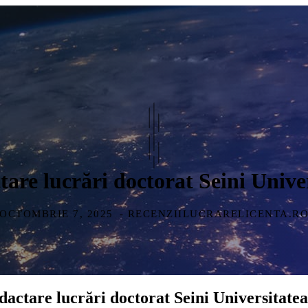
ctare lucrări doctorat Seini Unive
OCTOMBRIE 7, 2025
- RECENZIILUCRARELICENTA.R
dactare lucrări doctorat Seini Universitate