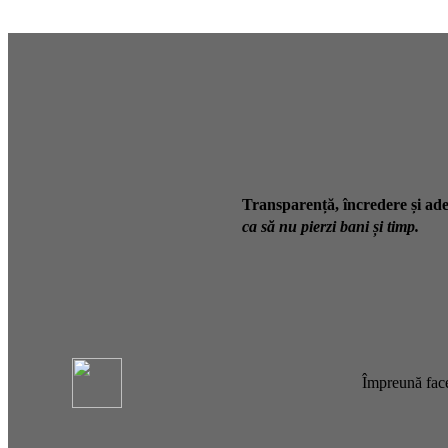
Transparență, încredere și ade
ca să nu pierzi bani și timp.
Împreună face