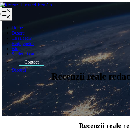
Sari
la
Meniu
conținut
Meniu
Home
Despre
Ce să faci?
Eviți țepele?
Blog
Studenții caută
Contact
Discuții
Recenzii reale reda
Recenzii reale re