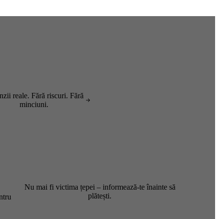
zii reale. Fără riscuri. Fără
minciuni.
Nu mai fi victima țepei – informează-te înainte să
plătești.
ntru