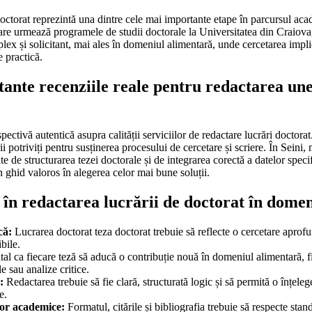
octorat reprezintă una dintre cele mai importante etape în parcursul aca
care urmează programele de studii doctorale la Universitatea din Craiova
lex și solicitant, mai ales în domeniul alimentară, unde cercetarea implic
te practică.
ante recenziile reale pentru redactarea une
pectivă autentică asupra calității serviciilor de redactare lucrări doctorat
i potriviți pentru susținerea procesului de cercetare și scriere. În Seini, 
te de structurarea tezei doctorale și de integrarea corectă a datelor spec
un ghid valoros în alegerea celor mai bune soluții.
 în redactarea lucrării de doctorat în dome
că:
Lucrarea doctorat teza doctorat trebuie să reflecte o cercetare aprofu
bile.
tal ca fiecare teză să aducă o contribuție nouă în domeniul alimentară, 
e sau analize critice.
:
Redactarea trebuie să fie clară, structurată logic și să permită o înțelege
e.
or academice:
Formatul, citările și bibliografia trebuie să respecte stan