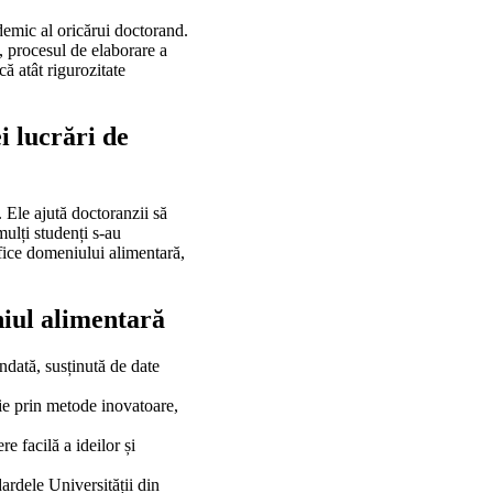
demic al oricărui doctorand.
, procesul de elaborare a
ă atât rigurozitate
i lucrări de
. Ele ajută doctoranzii să
mulți studenți s-au
ifice domeniului alimentară,
niul alimentară
ndată, susținută de date
fie prin metode inovatoare,
re facilă a ideilor și
dardele Universității din