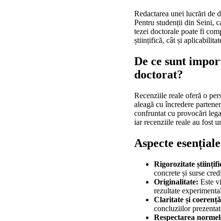
Redactarea unei lucrări de d
Pentru studenții din Seini, 
tezei doctorale poate fi comp
științifică, cât și aplicabilita
De ce sunt import
doctorat?
Recenziile reale oferă o pers
aleagă cu încredere parteneri
confruntat cu provocări lega
iar recenziile reale au fost 
Aspecte esențiale
Rigorozitate științifi
concrete și surse credi
Originalitate:
Este vi
rezultate experimental
Claritate și coerență
concluziilor prezentat
Respectarea normel