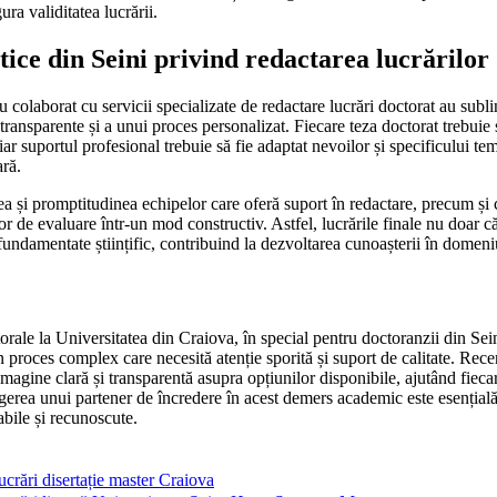
ura validitatea lucrării.
ice din Seini privind redactarea lucrărilor
 colaborat cu servicii specializate de redactare lucrări doctorat au sublin
ransparente și a unui proces personalizat. Fiecare teza doctorat trebuie 
 iar suportul profesional trebuie să fie adaptat nevoilor și specificului te
ară.
tea și promptitudinea echipelor care oferă suport în redactare, precum și 
r de evaluare într-un mod constructiv. Astfel, lucrările finale nu doar că
fundamentate științific, contribuind la dezvoltarea cunoașterii în domeni
orale la Universitatea din Craiova, în special pentru doctoranzii din Sein
proces complex care necesită atenție sporită și suport de calitate. Recenz
imagine clară și transparentă asupra opțiunilor disponibile, ajutând fiecar
gerea unui partener de încredere în acest demers academic este esențială
abile și recunoscute.
ucrări disertație master Craiova