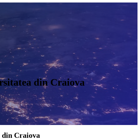
rsitatea din Craiova
O
a din Craiova