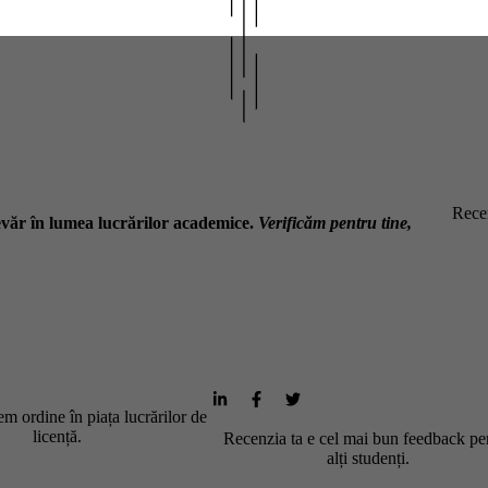
Recen
văr în lumea lucrărilor academice.
Verificăm pentru tine,
m ordine în piața lucrărilor de
licență.
Recenzia ta e cel mai bun feedback pe
alți studenți.