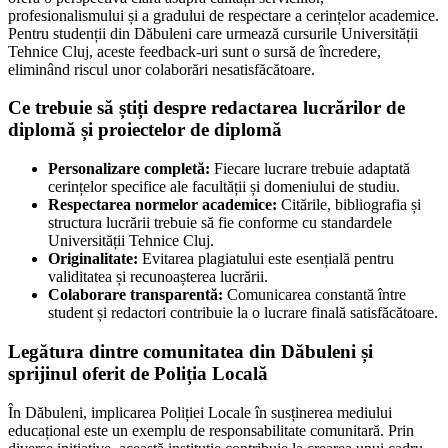
profesionalismului și a gradului de respectare a cerințelor academice.
Pentru studenții din Dăbuleni care urmează cursurile Universității
Tehnice Cluj, aceste feedback-uri sunt o sursă de încredere,
eliminând riscul unor colaborări nesatisfăcătoare.
Ce trebuie să știți despre redactarea lucrărilor de
diplomă și proiectelor de diplomă
Personalizare completă:
Fiecare lucrare trebuie adaptată
cerințelor specifice ale facultății și domeniului de studiu.
Respectarea normelor academice:
Citările, bibliografia și
structura lucrării trebuie să fie conforme cu standardele
Universității Tehnice Cluj.
Originalitate:
Evitarea plagiatului este esențială pentru
validitatea și recunoașterea lucrării.
Colaborare transparentă:
Comunicarea constantă între
student și redactori contribuie la o lucrare finală satisfăcătoare.
Legătura dintre comunitatea din Dăbuleni și
sprijinul oferit de Poliția Locală
În Dăbuleni, implicarea Poliției Locale în susținerea mediului
educațional este un exemplu de responsabilitate comunitară. Prin