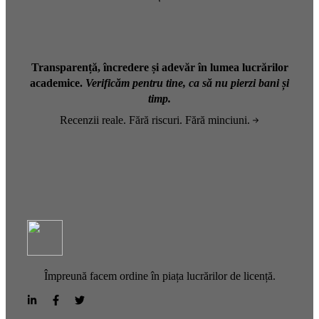
Transparență, încredere și adevăr în lumea lucrărilor
academice.
Verificăm pentru tine, ca să nu pierzi bani și
timp.
Recenzii reale. Fără riscuri. Fără minciuni.
Împreună facem ordine în piața lucrărilor de licență.