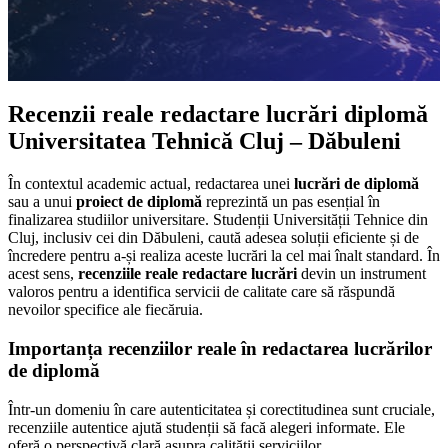
Recenzii reale redactare lucrări diplomă
Universitatea Tehnică Cluj – Dăbuleni
În contextul academic actual, redactarea unei
lucrări de diplomă
sau a unui
proiect de diplomă
reprezintă un pas esențial în
finalizarea studiilor universitare. Studenții Universității Tehnice din
Cluj, inclusiv cei din Dăbuleni, caută adesea soluții eficiente și de
încredere pentru a-și realiza aceste lucrări la cel mai înalt standard. În
acest sens,
recenziile reale redactare lucrări
devin un instrument
valoros pentru a identifica servicii de calitate care să răspundă
nevoilor specifice ale fiecăruia.
Importanța recenziilor reale în redactarea lucrărilor
de diplomă
Într-un domeniu în care autenticitatea și corectitudinea sunt cruciale,
recenziile autentice ajută studenții să facă alegeri informate. Ele
oferă o perspectivă clară asupra calității serviciilor,