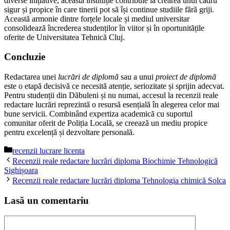
diverse inițiative, această instituție contribuie la crearea unui cadru
sigur și propice în care tinerii pot să își continue studiile fără griji.
Această armonie dintre forțele locale și mediul universitar
consolidează încrederea studenților în viitor și în oportunitățile
oferite de Universitatea Tehnică Cluj.
Concluzie
Redactarea unei
lucrări de diplomă
sau a unui
proiect de diplomă
este o etapă decisivă ce necesită atenție, seriozitate și sprijin adecvat.
Pentru studenții din Dăbuleni și nu numai, accesul la recenzii reale
redactare lucrări reprezintă o resursă esențială în alegerea celor mai
bune servicii. Combinând expertiza academică cu suportul
comunitar oferit de Poliția Locală, se creează un mediu propice
pentru excelență și dezvoltare personală.
Categorii
recenzii lucrare licenta
Recenzii reale redactare lucrări diploma Biochimie Tehnologică
Sighișoara
Recenzii reale redactare lucrări diploma Tehnologia chimică Solca
Lasă un comentariu
Comentariu