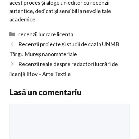
acest proces și alege un editor cu recenzii
autentice, dedicat și sensibil la nevoile tale
academice.
Categorii
recenzii lucrare licenta
Recenzii proiecte și studii de caz la UNMB
Târgu Mureș nanomateriale
Recenzii reale despre redactori lucrări de
licență Ilfov – Arte Textile
Lasă un comentariu
Comentariu