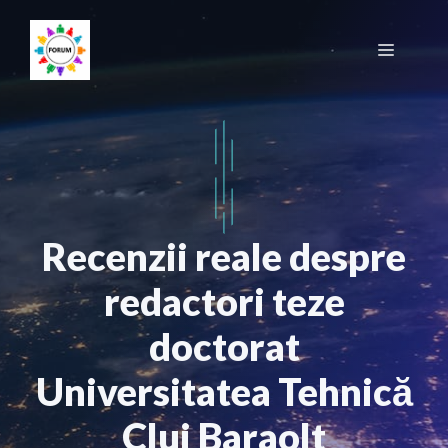
Sari
la
Meniu
conținut
Recenzii reale despre
redactori teze
doctorat
Universitatea Tehnică
Cluj Baraolt