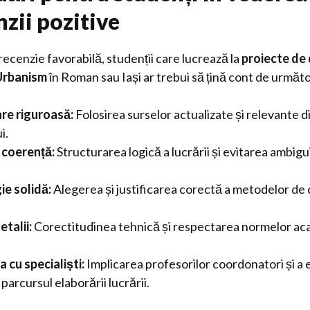
zii pozitive
recenzie favorabilă, studenții care lucrează la
proiecte de
 Urbanism
în Roman sau Iași ar trebui să țină cont de următ
e riguroasă:
Folosirea surselor actualizate și relevante 
i.
i coerență:
Structurarea logică a lucrării și evitarea ambigui
e solidă:
Alegerea și justificarea corectă a metodelor de 
etalii:
Corectitudinea tehnică și respectarea normelor ac
 cu specialiști:
Implicarea profesorilor coordonatori și a e
arcursul elaborării lucrării.