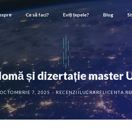
espre
Ce să faci?
Eviți țepele?
Blog
St
plomă și dizertație master
OCTOMBRIE 7, 2025
- RECENZIILUCRARELICENTA.R