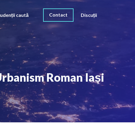
Contact
udenții caută
Discuții
 Urbanism Roman Iași
O