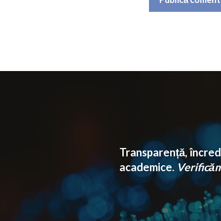
Transparență, încrede
academice.
Verificăm 