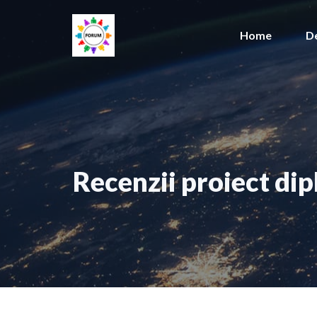
Sari
la
Home
D
conținut
Recenzii proiect di