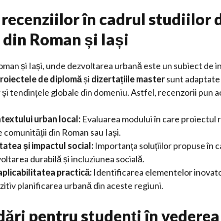
 recenziilor în cadrul studiilor 
din Roman și Iași
man și Iași, unde dezvoltarea urbană este un subiect de i
roiectele de diplomă
și
dizertațiile master
sunt adaptate 
r și tendințele globale din domeniu. Astfel, recenzorii pun 
textului urban local:
Evaluarea modului în care proiectul
e comunității din Roman sau Iași.
tatea și impactul social:
Importanța soluțiilor propuse în c
ltarea durabilă și incluziunea socială.
aplicabilitatea practică:
Identificarea elementelor inovat
zitiv planificarea urbană din aceste regiuni.
ri pentru studenți în vederea 