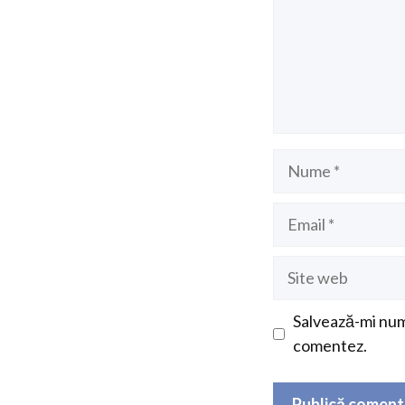
Nume
Email
Site
web
Salvează-mi nume
comentez.