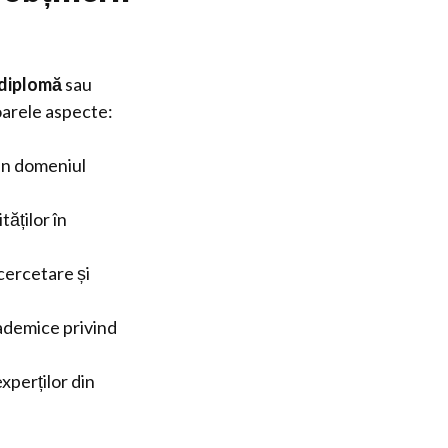
 diplomă
sau
oarele aspecte:
din domeniul
tăților în
cercetare și
ademice privind
xperților din