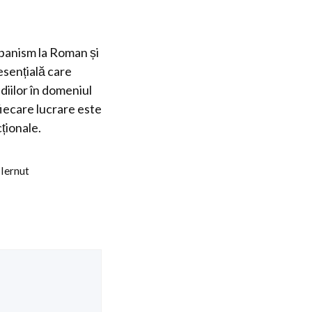
banism la Roman și
esențială care
udiilor în domeniul
fiecare lucrare este
cționale.
 Iernut