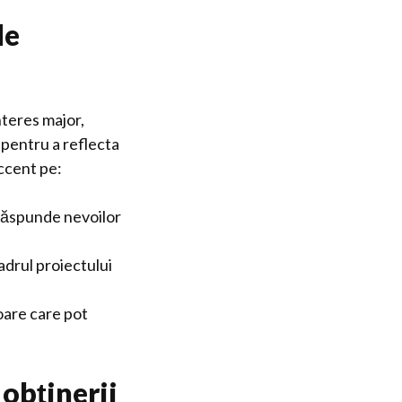
de
nteres major,
pentru a reflecta
accent pe:
 răspunde nevoilor
adrul proiectului
oare care pot
obținerii