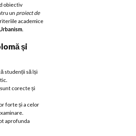
d obiectiv
ntru un
proiect de
criteriile academice
Urbanism
.
plomă și
 studenții să își
tic.
 sunt corecte și
r forte și a celor
 examinare.
pot aprofunda