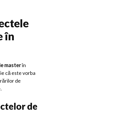
ectele
e în
ție master
în
Fie că este vorba
crărilor de
.
ctelor de