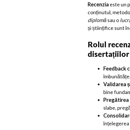
Recenzia
este un p
conținutul, metodol
diplomă
sau o
lucr
și științifice sunt
Rolul recenz
disertațiilor
Feedback c
îmbunătățeas
Validarea șt
bine funda
Pregătirea 
slabe, pregă
Consolidar
înțelegerea 