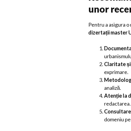
unor recen
Pentru a asigura o 
dizertații master
Documentar
urbanismulu
Claritate ș
exprimare.
Metodologi
analiză.
Atenție la d
redactarea.
Consultarea
domeniu pe p