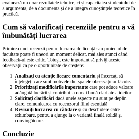
evaluează nu doar rezultatele tehnice, ci și capacitatea studentului de
a argumenta, de a documenta și de a integra cunoștințele teoretice în
practică.
Cum să valorificați recenziile pentru a vă
îmbunătăți lucrarea
Primirea unei recenzii pentru lucrarea de licență sau proiectul de
facultate poate fi uneori un moment delicat, mai ales atunci când
feedback-ul este critic. Totuși, este important să priviți aceste
observații ca pe o oportunitate de creștere:
Analizați cu atenție fiecare comentariu
și încercați să
înțelegeți care sunt motivele din spatele observațiilor făcute.
Prioritizați modificările importante
care pot aduce valoare
adăugată lucrării și contribui la o mai bună claritate a ideilor.
Solicitați clarificări
dacă unele aspecte nu sunt pe deplin
clare, comunicarea cu recenzorul fiind esențială.
Revizuiți lucrarea cu răbdare
și cu deschidere către
schimbare, pentru a ajunge la o variantă finală solidă și
convingătoare.
Concluzie