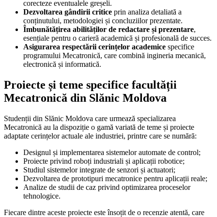
corecteze eventualele greșeli.
Dezvoltarea gândirii critice
prin analiza detaliată a
conținutului, metodologiei și concluziilor prezentate.
Îmbunătățirea abilităților de redactare și prezentare
,
esențiale pentru o carieră academică și profesională de succes.
Asigurarea respectării cerințelor academice
specifice
programului Mecatronică, care combină ingineria mecanică,
electronică și informatică.
Proiecte și teme specifice facultății
Mecatronică din Slănic Moldova
Studenții din Slănic Moldova care urmează specializarea
Mecatronică au la dispoziție o gamă variată de teme și proiecte
adaptate cerințelor actuale ale industriei, printre care se numără:
Designul și implementarea sistemelor automate de control;
Proiecte privind roboți industriali și aplicații robotice;
Studiul sistemelor integrate de senzori și actuatori;
Dezvoltarea de prototipuri mecatronice pentru aplicații reale;
Analize de studii de caz privind optimizarea proceselor
tehnologice.
Fiecare dintre aceste proiecte este însoțit de o recenzie atentă, care