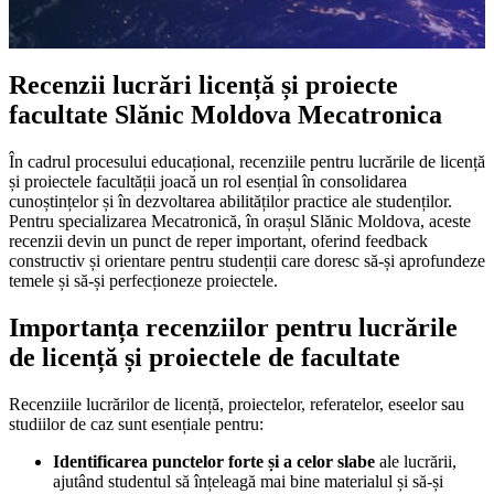
Recenzii lucrări licență și proiecte
facultate Slănic Moldova Mecatronica
În cadrul procesului educațional, recenziile pentru lucrările de licență
și proiectele facultății joacă un rol esențial în consolidarea
cunoștințelor și în dezvoltarea abilităților practice ale studenților.
Pentru specializarea Mecatronică, în orașul Slănic Moldova, aceste
recenzii devin un punct de reper important, oferind feedback
constructiv și orientare pentru studenții care doresc să-și aprofundeze
temele și să-și perfecționeze proiectele.
Importanța recenziilor pentru lucrările
de licență și proiectele de facultate
Recenziile lucrărilor de licență, proiectelor, referatelor, eseelor sau
studiilor de caz sunt esențiale pentru:
Identificarea punctelor forte și a celor slabe
ale lucrării,
ajutând studentul să înțeleagă mai bine materialul și să-și