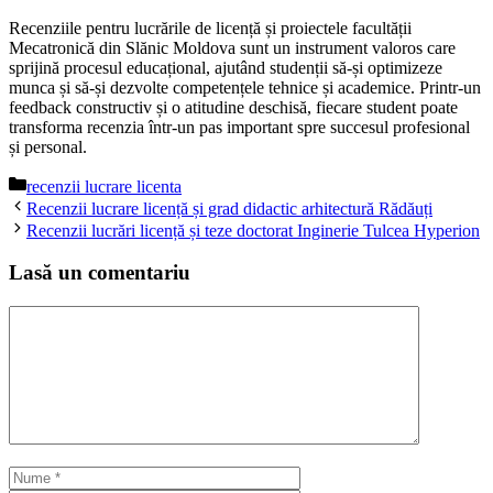
Recenziile pentru lucrările de licență și proiectele facultății
Mecatronică din Slănic Moldova sunt un instrument valoros care
sprijină procesul educațional, ajutând studenții să-și optimizeze
munca și să-și dezvolte competențele tehnice și academice. Printr-un
feedback constructiv și o atitudine deschisă, fiecare student poate
transforma recenzia într-un pas important spre succesul profesional
și personal.
Categorii
recenzii lucrare licenta
Recenzii lucrare licență și grad didactic arhitectură Rădăuți
Recenzii lucrări licență și teze doctorat Inginerie Tulcea Hyperion
Lasă un comentariu
Comentariu
Nume
Email