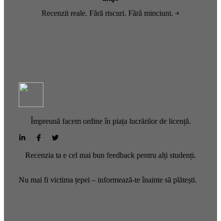
Recenzii reale. Fără riscuri. Fără minciuni.
Împreună facem ordine în piața lucrărilor de licență.
Recenzia ta e cel mai bun feedback pentru alți studenți.
Nu mai fi victima țepei – informează-te înainte să plătești.